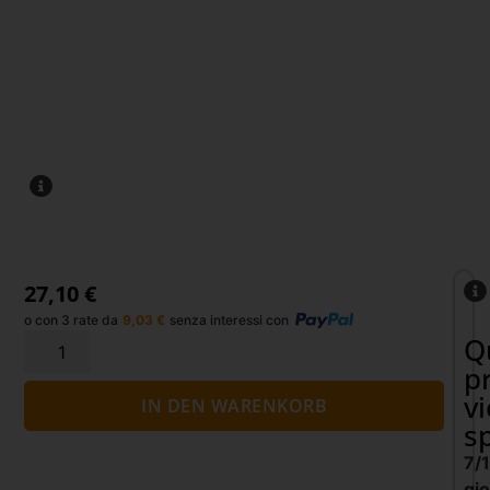
27,10
€
o con 3 rate da
9,03
€
senza interessi con
Q
p
v
IN DEN WARENKORB
s
7/
gio