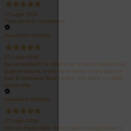
31 Luglio 2026
Tutto perfetto complimenti
Acquirente verificato
27 Luglio 2026
Raccomandato!!! ho chiesto per un vino introvabile per
qualche cartone, e loro me lo hanno trovato dopo un
paio di settimane. Sono sempre stati gentili e cordiali
grazie mille.
Acquirente verificato
27 Luglio 2026
Servizio impeccabile. Il vino rispetta le aspettative. 5