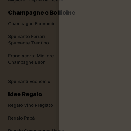
Champagne e Bollicine
Champagne Economici
Spumante Ferrari
Spumante Trentino
Franciacorta Migliore
Champagne Buoni
Spumanti Economici
Idee Regalo
Regalo Vino Pregiato
Regalo Papà
Regalo Compleanno Uomo