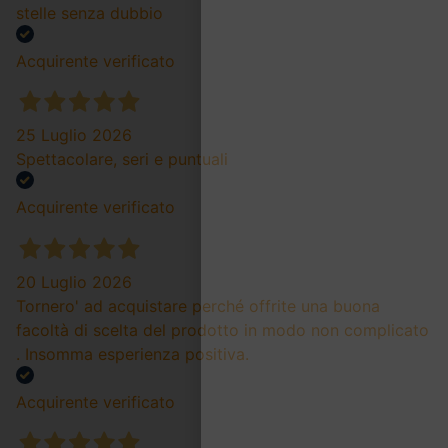
stelle senza dubbio
Acquirente verificato
25 Luglio 2026
Spettacolare, seri e puntuali
Acquirente verificato
20 Luglio 2026
Tornero' ad acquistare perché offrite una buona
facoltà di scelta del prodotto in modo non complicato
. Insomma esperienza positiva.
Acquirente verificato