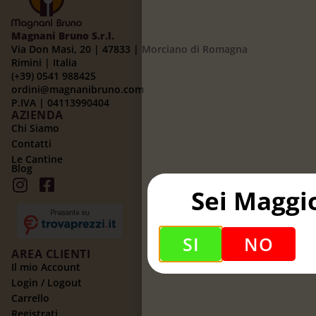
Magnani Bruno S.r.l.
Via Don Masi, 20 | 47833 | Morciano di Romagna
Rimini | Italia
(+39) 0541 988425
ordini@magnanibruno.com
P.IVA | 04113990404
AZIENDA
Chi Siamo
Contatti
Le Cantine
Blog
Sei Maggi
SI
NO
AREA CLIENTI
Il mio Account
Login / Logout
Carrello
Registrati