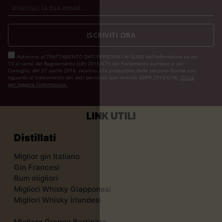
ISCRIVITI ORA
Autorizzo al TRATTAMENTO DATI PERSONALI AI SENSI dell'Informativa ex art.
13 ai sensi del Regolamento (UE) 2016/679 del Parlamento europeo e del
Consiglio, del 27 aprile 2016, relativo alla protezione delle persone fisiche con
riguardo al trattamento dei dati personali (per brevità GDPR 2016/679).
Clicca
per leggere l’informativa.
LINK UTILI
Distillati
Miglior gin Italiano
Gin Francesi
Rum migliori
Migliori Whisky Giapponesi
Migliori Whisky Irlandesi
Migliore Grappa Barricata