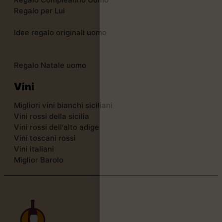
Regalo per Lui
Idee regalo originali uomo
Regalo Natale uomo
Vini
Migliori vini bianchi siciliani
Vini rossi della sicilia
Vini rossi dell'alto adige
Vini toscani rossi
Vini italiani
Miglior Barolo