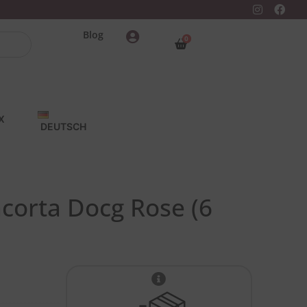
Blog
0
X
DEUTSCH
acorta Docg Rose (6