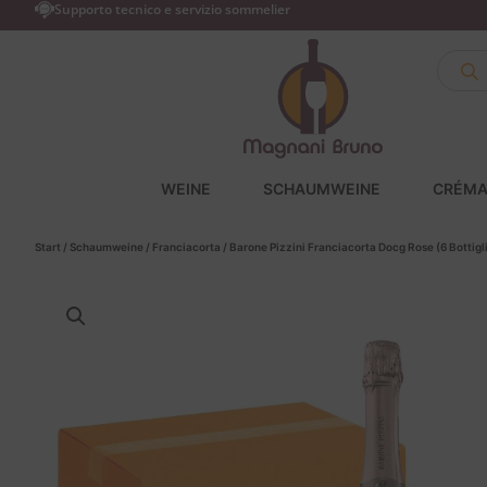
Supporto tecnico e servizio sommelier
WEINE
SCHAUMWEINE
CRÉMA
Start
/
Schaumweine
/
Franciacorta
/ Barone Pizzini Franciacorta Docg Rose (6 Bottigl