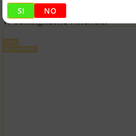
SI
NO
Ti Consigliamo Anche...
ITALIA
ALTO ADIGE DOC