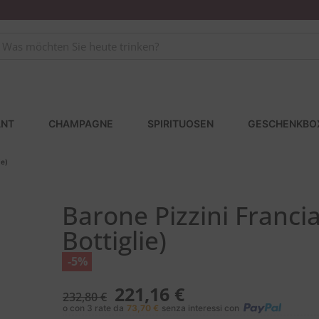
NT
CHAMPAGNE
SPIRITUOSEN
GESCHENKBO
ie)
Barone Pizzini Franci
Bottiglie)
-5%
221,16
€
232,80
€
o con 3 rate da
73,70
€
senza interessi con