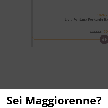
PRODU
Livia Fontana Fontanin Bar
22
239,10
€
Sei Maggiorenne?