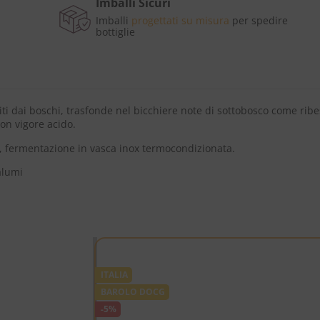
Imballi Sicuri
Imballi
progettati su misura
per spedire
bottiglie
iti dai boschi, trasfonde nel bicchiere note di sottobosco come ribe
on vigore acido.
ri, fermentazione in vasca inox termocondizionata.
alumi
ITALIA
BAROLO DOCG
-5%