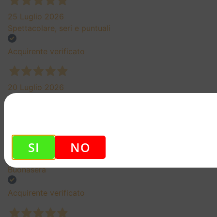
25 Luglio 2026
Spettacolare, seri e puntuali
Acquirente verificato
20 Luglio 2026
Tornero' ad acquistare perché offrite una buona facoltà
Acquirente verificato
SI
NO
13 Luglio 2026
Buonasera
Acquirente verificato