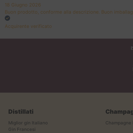
18 Giugno 2026
Buon prodotto, conforme alla descrizione. Buon imballa
Acquirente verificato
Distillati
Champagn
Miglior gin Italiano
Champagne 
Gin Francesi