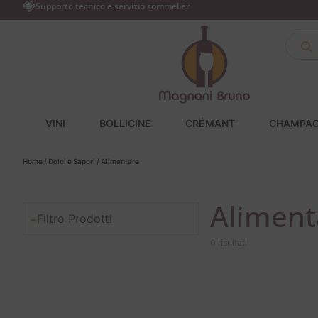
Supporto tecnico e servizio sommelier
VINI
BOLLICINE
CRÉMANT
CHAMPA
Home
/
Dolci e Sapori
/ Alimentare
Aliment
Filtro Prodotti
0 risultati