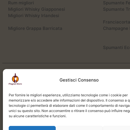
Rum migliori
Spumante Fe
Migliori Whisky Giapponesi
Spumante Tr
Migliori Whisky Irlandesi
Franciacorta
Migliore Grappa Barricata
Champagne 
Spumanti Ec
Gestisci Consenso
Per fornire le migliori esperienze, utilizziamo tecnologie come i cookie per
Magnani Bruno S.r.l.
memorizzare e/o accedere alle informazioni del dispositivo. Il consenso a 
Via Don Masi, 20 | 47833 | Morciano di Romagna
tecnologie ci permetterà di elaborare dati come il comportamento di naviga
unici su questo sito. Non acconsentire o ritirare il consenso può influire n
Rimini | Italia
su alcune caratteristiche e funzioni.
(+39) 0541 988425
ordini@magnanibruno.com
P.IVA | 04113990404