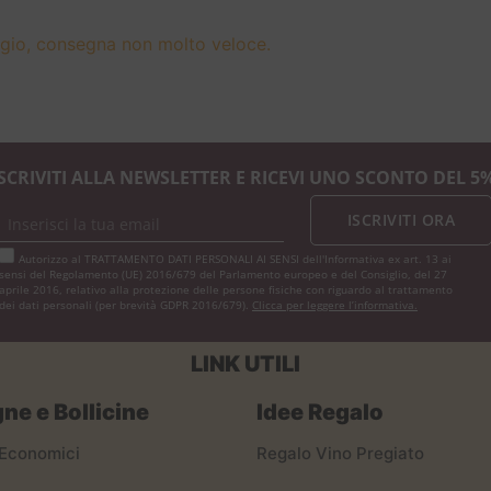
ggio, consegna non molto veloce.
ISCRIVITI ALLA NEWSLETTER E RICEVI UNO SCONTO DEL 5%
ISCRIVITI ORA
Autorizzo al TRATTAMENTO DATI PERSONALI AI SENSI dell'Informativa ex art. 13 ai
sensi del Regolamento (UE) 2016/679 del Parlamento europeo e del Consiglio, del 27
aprile 2016, relativo alla protezione delle persone fisiche con riguardo al trattamento
dei dati personali (per brevità GDPR 2016/679).
Clicca per leggere l’informativa.
LINK UTILI
e e Bollicine
Idee Regalo
Economici
Regalo Vino Pregiato