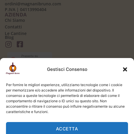
ordini@magnanibruno.com
P.IVA | 04113990404
AZIENDA
Chi Siamo
Contatti
Le Cantine
Blog
Gestisci Consenso
AREA CLIENTI
Il mio Account
Per fornire le migliori esperienze, utilizziamo tecnologie come i cookie
Login / Logout
per memorizzare e/o accedere alle informazioni del dispositivo. Il
Carrello
consenso a queste tecnologie ci permetterà di elaborare dati come il
Registrati
comportamento di navigazione o ID unici su questo sito. Non
Spedizione e Consegna
acconsentire o ritirare il consenso può influire negativamente su alcune
LEGALE
caratteristiche e funzioni.
Termini e Condizioni
Privacy Policy
ACCETTA
Cookie Policy