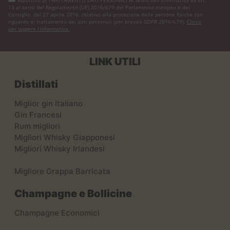
13 ai sensi del Regolamento (UE) 2016/679 del Parlamento europeo e del
Consiglio, del 27 aprile 2016, relativo alla protezione delle persone fisiche con
riguardo al trattamento dei dati personali (per brevità GDPR 2016/679).
Clicca
per leggere l’informativa.
LINK UTILI
Distillati
Miglior gin Italiano
Gin Francesi
Rum migliori
Migliori Whisky Giapponesi
Migliori Whisky Irlandesi
Migliore Grappa Barricata
Champagne e Bollicine
Champagne Economici