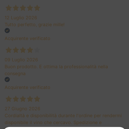
12 Luglio 2026
Tutto perfetto, grazie mille!
Acquirente verificato
09 Luglio 2026
Buon prodotto. E ottima la professionalità nella
consegna
Acquirente verificato
27 Giugno 2026
Cordialtà e disponibilità durante l'ordine per rendermi
disponibile il vino che cercavo. Spedizione e