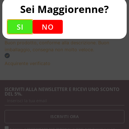
imballaggio precisi e puntuali. Consigliatissimo.
Sei Maggiorenne?
Acquirente verificato
SI
NO
18 Giugno 2026
Buon prodotto, conforme alla descrizione. Buon
imballaggio, consegna non molto veloce.
Acquirente verificato
ISCRIVITI ALLA NEWSLETTER E RICEVI UNO SCONTO
DEL 5%.
ISCRIVITI ORA
Autorizzo al TRATTAMENTO DATI PERSONALI AI SENSI dell'Informativa ex art.