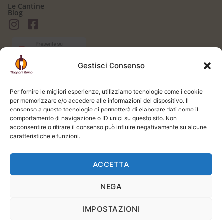
Le Cantine
Blog
Gestisci Consenso
AREA CLIENTI
Il mio Account
Per fornire le migliori esperienze, utilizziamo tecnologie come i cookie
Login / Logout
per memorizzare e/o accedere alle informazioni del dispositivo. Il
Carrello
consenso a queste tecnologie ci permetterà di elaborare dati come il
Registrati
comportamento di navigazione o ID unici su questo sito. Non
Spedizione e Consegna
acconsentire o ritirare il consenso può influire negativamente su alcune
LEGALE
caratteristiche e funzioni.
Termini e Condizioni
Privacy Policy
ACCETTA
Cookie Policy
NEGA
Si prega di bere responsabilmente. L'uso di questo sito web e del servizio è riservato
ai soli adulti, in conformità con la legge applicabile. | Powered by
STUDIO99
IMPOSTAZIONI