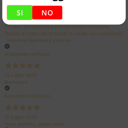
SI
NO
20 Luglio 2026
Tornero' ad acquistare perché offrite una buona
facoltà di scelta del prodotto in modo non complicato
. Insomma esperienza positiva.
Acquirente verificato
13 Luglio 2026
Buonasera
Acquirente verificato
12 Luglio 2026
Tutto perfetto, grazie mille!