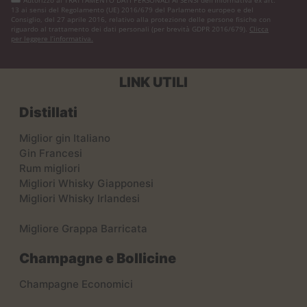
13 ai sensi del Regolamento (UE) 2016/679 del Parlamento europeo e del
Consiglio, del 27 aprile 2016, relativo alla protezione delle persone fisiche con
riguardo al trattamento dei dati personali (per brevità GDPR 2016/679).
Clicca
per leggere l’informativa.
LINK UTILI
Distillati
Miglior gin Italiano
Gin Francesi
Rum migliori
Migliori Whisky Giapponesi
Migliori Whisky Irlandesi
Migliore Grappa Barricata
Champagne e Bollicine
Champagne Economici