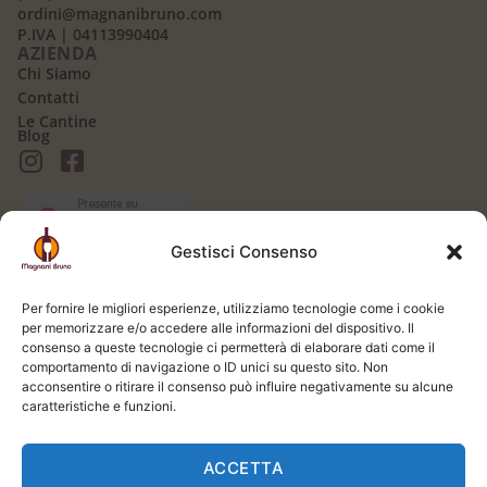
ordini@magnanibruno.com
P.IVA | 04113990404
AZIENDA
Chi Siamo
Contatti
Le Cantine
Blog
Gestisci Consenso
AREA CLIENTI
Il mio Account
Per fornire le migliori esperienze, utilizziamo tecnologie come i cookie
Login / Logout
per memorizzare e/o accedere alle informazioni del dispositivo. Il
Carrello
consenso a queste tecnologie ci permetterà di elaborare dati come il
Registrati
comportamento di navigazione o ID unici su questo sito. Non
Spedizione e Consegna
acconsentire o ritirare il consenso può influire negativamente su alcune
LEGALE
caratteristiche e funzioni.
Termini e Condizioni
Privacy Policy
ACCETTA
Cookie Policy