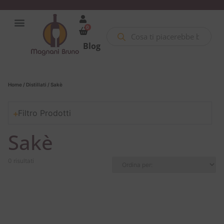
0
Blog
Home
/
Distillati
/ Sakè
Filtro Prodotti
Sakè
0 risultati