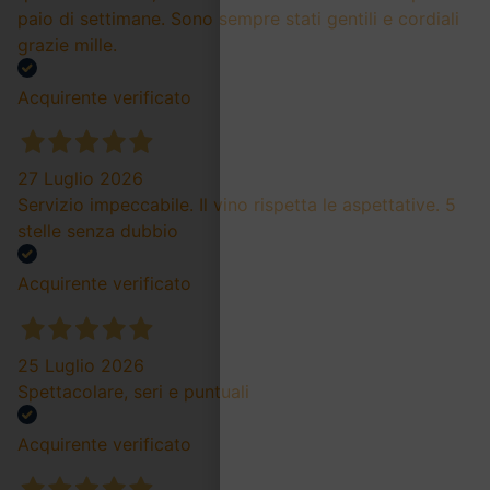
paio di settimane. Sono sempre stati gentili e cordiali
grazie mille.
Acquirente verificato
27 Luglio 2026
Servizio impeccabile. Il vino rispetta le aspettative. 5
stelle senza dubbio
Acquirente verificato
25 Luglio 2026
Spettacolare, seri e puntuali
Acquirente verificato