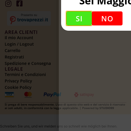
Sei Maggi
SI
NO
AREA CLIENTI
Il mio Account
Login / Logout
Carrello
Registrati
Spedizione e Consegna
LEGALE
Termini e Condizioni
Privacy Policy
Cookie Policy
Si prega di bere responsabilmente. L'uso di questo sito web e del servizio è riservato
ai soli adulti, in conformità con la legge applicabile. | Powered by
STUDIO99
Schreiben Sie uns, und wir melden uns so schnell wie möglich bei Ihnen.