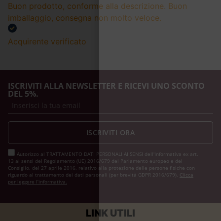
Buon prodotto, conforme alla descrizione. Buon
imballaggio, consegna non molto veloce.
Acquirente verificato
ISCRIVITI ALLA NEWSLETTER E RICEVI UNO SCONTO
DEL 5%.
ISCRIVITI ORA
Autorizzo al TRATTAMENTO DATI PERSONALI AI SENSI dell'Informativa ex art.
13 ai sensi del Regolamento (UE) 2016/679 del Parlamento europeo e del
Consiglio, del 27 aprile 2016, relativo alla protezione delle persone fisiche con
riguardo al trattamento dei dati personali (per brevità GDPR 2016/679).
Clicca
per leggere l’informativa.
LINK UTILI