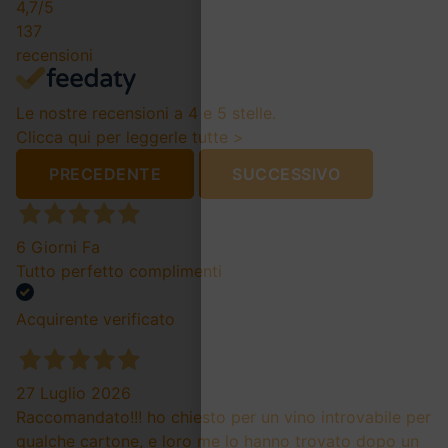
4,7
/5
137
recensioni
Le nostre recensioni a 4 e 5 stelle.
Clicca qui per leggerle tutte >
PRECEDENTE
SUCCESSIVO
6 Giorni Fa
Tutto perfetto complimenti
Acquirente verificato
27 Luglio 2026
Raccomandato!!! ho chiesto per un vino introvabile per
qualche cartone, e loro me lo hanno trovato dopo un