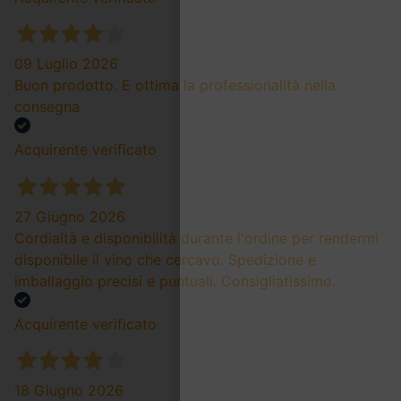
09 Luglio 2026
Buon prodotto. E ottima la professionalità nella
consegna
Acquirente verificato
27 Giugno 2026
Cordialtà e disponibilità durante l'ordine per rendermi
disponibile il vino che cercavo. Spedizione e
imballaggio precisi e puntuali. Consigliatissimo.
Acquirente verificato
18 Giugno 2026