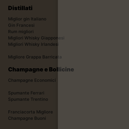
Distillati
Miglior gin Italiano
Gin Francesi
Rum migliori
Migliori Whisky Giapponesi
Migliori Whisky Irlandesi
Migliore Grappa Barricata
Champagne e Bollicine
Champagne Economici
Spumante Ferrari
Spumante Trentino
Franciacorta Migliore
Champagne Buoni