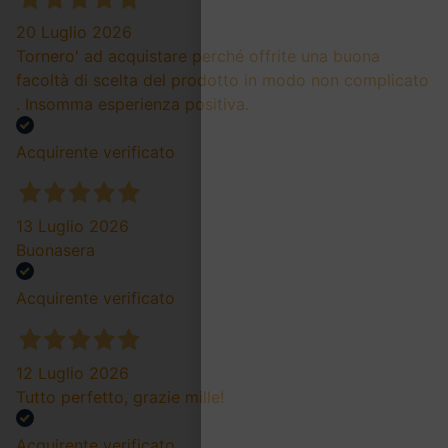
20 Luglio 2026
Tornero' ad acquistare perché offrite una buona
facoltà di scelta del prodotto in modo non complicato
. Insomma esperienza positiva.
Acquirente verificato
13 Luglio 2026
Buonasera
Acquirente verificato
12 Luglio 2026
Tutto perfetto, grazie mille!
Acquirente verificato