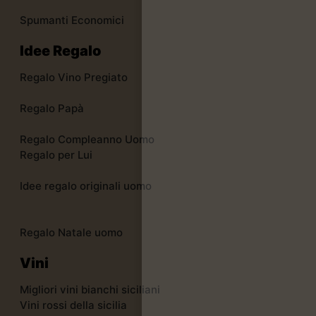
Spumanti Economici
Idee Regalo
Regalo Vino Pregiato
Regalo Papà
Regalo Compleanno Uomo
Regalo per Lui
Idee regalo originali uomo
Regalo Natale uomo
Vini
Migliori vini bianchi siciliani
Vini rossi della sicilia