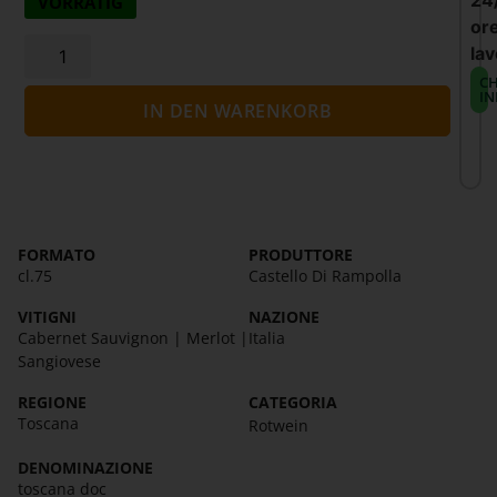
24
VORRÄTIG
or
lav
CH
IN
IN DEN WARENKORB
FORMATO
PRODUTTORE
cl.75
Castello Di Rampolla
VITIGNI
NAZIONE
Cabernet Sauvignon | Merlot |
Italia
Sangiovese
REGIONE
CATEGORIA
Toscana
Rotwein
DENOMINAZIONE
toscana doc