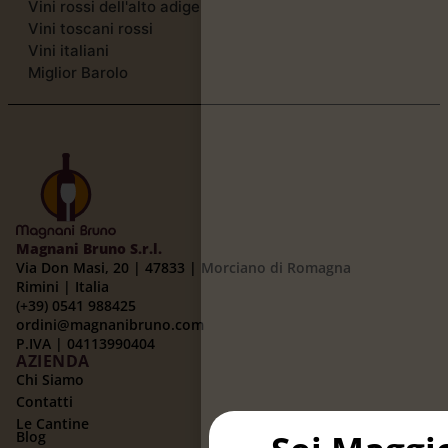
Vini rossi dell'alto adige
Vini toscani rossi
Vini italiani
Miglior Barolo
Magnani Bruno S.r.l.
Via Don Masi, 20 | 47833 | Morciano di Romagna
Rimini | Italia
(+39) 0541 988425
ordini@magnanibruno.com
P.IVA | 04113990404
AZIENDA
Chi Siamo
Contatti
Le Cantine
Blog