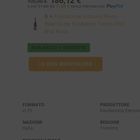
186,12
€
195,90
€
o con 3 rate da
71,65
€
senza interessi con
6 ×
Fondazione Edmund Mach
Riserva del Fondatore Trento DOC
Brut Rosè
NUR NOCH 1 VORRÄTIG
IN DEN WARENKORB
FORMATO
PRODUTTORE
cl.75
Fondazione Edmu
NAZIONE
REGIONE
Italia
Trentino