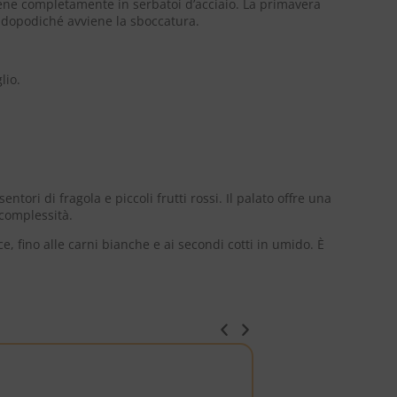
iene completamente in serbatoi d’acciaio. La primavera
, dopodiché avviene la sboccatura.
lio.
tori di fragola e piccoli frutti rossi. Il palato offre una
 complessità.
, fino alle carni bianche e ai secondi cotti in umido. È
ITALIA