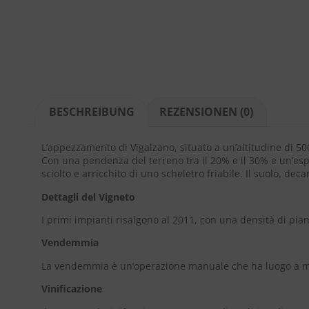
BESCHREIBUNG
REZENSIONEN (0)
L’appezzamento di Vigalzano, situato a un’altitudine di 500
Con una pendenza del terreno tra il 20% e il 30% e un’esp
sciolto e arricchito di uno scheletro friabile. Il suolo, dec
Dettagli del Vigneto
I primi impianti risalgono al 2011, con una densità di pia
Vendemmia
La vendemmia è un’operazione manuale che ha luogo a met
Vinificazione