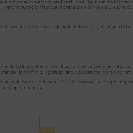
on una breve macerazione a freddo del mosto. La fermentazione avv
Il vino matura e permane sui lieviti per un periodo di 24-36 mesi
testimoniando l’attenzione artigianale dedicata a ogni singolo dettag
nando sottilmente al ramato. Il profumo è fruttato e delicato, con sen
ineralità nel finale. Il perlage, fine e persistente, dona ulteriore
dalla delicatezza dei molluschi e dei crostacei, alle zuppe di pesce
satilità gastronomica.
ITALIA