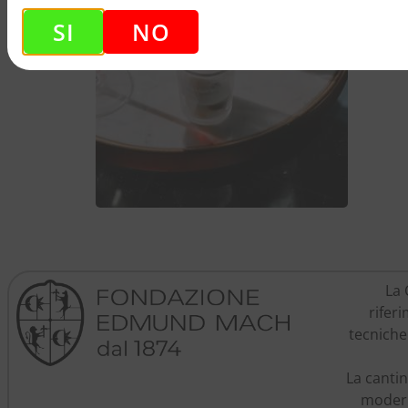
SI
NO
VEDI TUTTO >>
La 
rifer
tecniche
La cantin
moderne