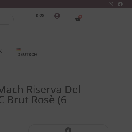
Blog
0
X
DEUTSCH
ach Riserva Del
 Brut Rosè (6