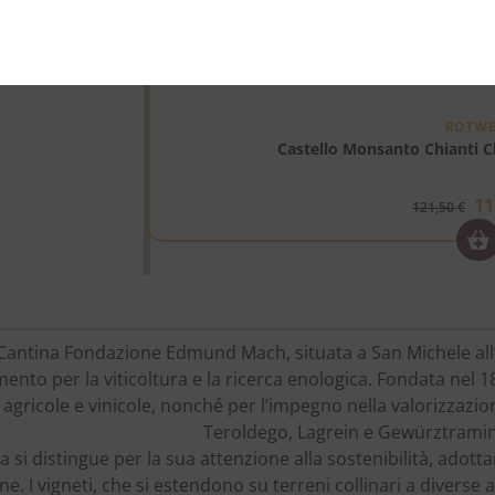
Esaurito
ROTWE
Castello Monsanto Chianti Cl
11
121,50
€
Cantina Fondazione Edmund Mach, situata a San Michele all’
imento per la viticoltura e la ricerca enologica. Fondata nel 1
 agricole e vinicole, nonché per l’impegno nella valorizzazio
Teroldego, Lagrein e Gewürztramin
a si distingue per la sua attenzione alla sostenibilità, adot
. I vigneti, che si estendono su terreni collinari a diverse a