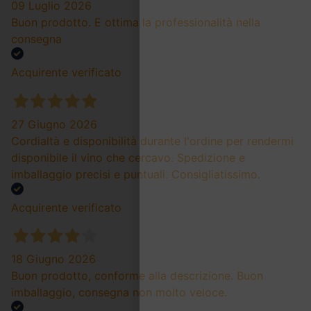
09 Luglio 2026
Buon prodotto. E ottima la professionalità nella
consegna
Acquirente verificato
27 Giugno 2026
Cordialtà e disponibilità durante l'ordine per rendermi
disponibile il vino che cercavo. Spedizione e
imballaggio precisi e puntuali. Consigliatissimo.
Acquirente verificato
18 Giugno 2026
Buon prodotto, conforme alla descrizione. Buon
imballaggio, consegna non molto veloce.