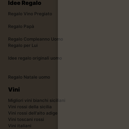
Idee Regalo
Regalo Vino Pregiato
Regalo Papà
Regalo Compleanno Uomo
Regalo per Lui
Idee regalo originali uomo
Regalo Natale uomo
Vini
Migliori vini bianchi siciliani
Vini rossi della sicilia
Vini rossi dell'alto adige
Vini toscani rossi
Vini italiani