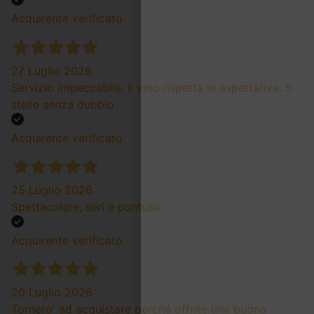
Acquirente verificato
27 Luglio 2026
Servizio impeccabile. Il vino rispetta le aspettative. 5
stelle senza dubbio
Acquirente verificato
25 Luglio 2026
Spettacolare, seri e puntuali
Acquirente verificato
20 Luglio 2026
Tornero' ad acquistare perché offrite una buona