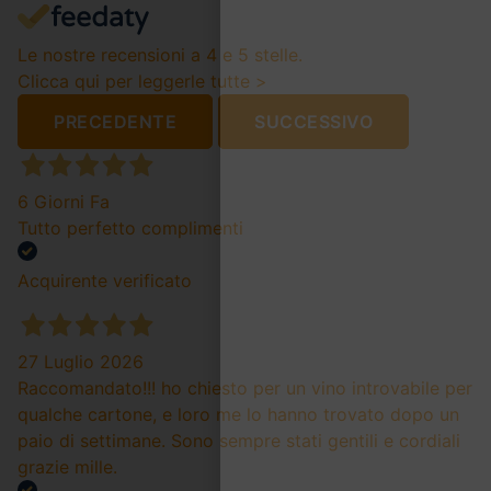
Le nostre recensioni a 4 e 5 stelle.
Clicca qui per leggerle tutte >
PRECEDENTE
SUCCESSIVO
6 Giorni Fa
Tutto perfetto complimenti
Acquirente verificato
27 Luglio 2026
Raccomandato!!! ho chiesto per un vino introvabile per
qualche cartone, e loro me lo hanno trovato dopo un
paio di settimane. Sono sempre stati gentili e cordiali
grazie mille.