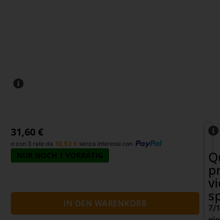
31,60
€
o con 3 rate da
10,53
€
senza interessi con
Q
NUR NOCH 1 VORRÄTIG
p
v
s
IN DEN WARENKORB
7/
gio