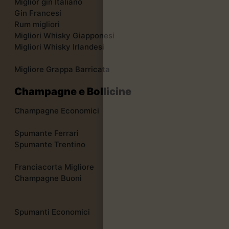
Miglior gin Italiano
Gin Francesi
Rum migliori
Migliori Whisky Giapponesi
Migliori Whisky Irlandesi
Migliore Grappa Barricata
Champagne e Bollicine
Champagne Economici
Spumante Ferrari
Spumante Trentino
Franciacorta Migliore
Champagne Buoni
Spumanti Economici