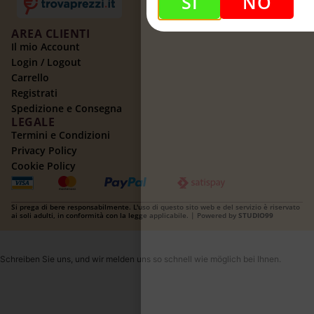
SI
NO
AREA CLIENTI
Il mio Account
Login / Logout
Carrello
Registrati
Spedizione e Consegna
LEGALE
Termini e Condizioni
Privacy Policy
Cookie Policy
Si prega di bere responsabilmente. L'uso di questo sito web e del servizio è riservato
ai soli adulti, in conformità con la legge applicabile. | Powered by
STUDIO99
Schreiben Sie uns, und wir melden uns so schnell wie möglich bei Ihnen.