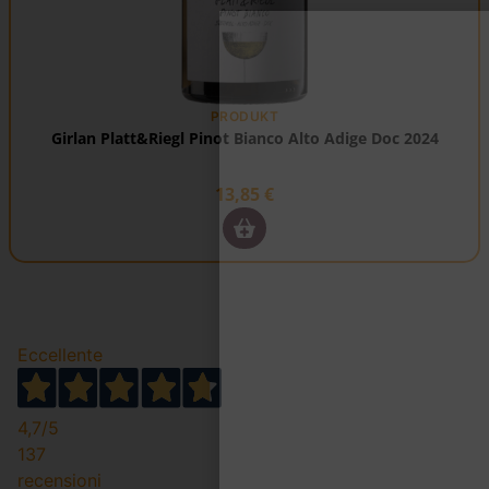
PRODUKT
Girlan Platt&Riegl Pinot Bianco Alto Adige Doc 2024
13,85
€
Eccellente
4,7
/5
137
recensioni