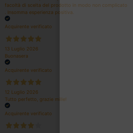
facoltà di scelta del prodotto in modo non complicato
. Insomma esperienza positiva.
Acquirente verificato
13 Luglio 2026
Buonasera
Acquirente verificato
12 Luglio 2026
Tutto perfetto, grazie mille!
Acquirente verificato