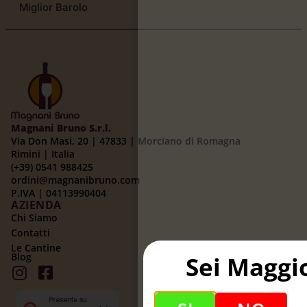
Miglior Barolo
Magnani Bruno S.r.l.
Via Don Masi, 20 | 47833 | Morciano di Romagna
Rimini | Italia
(+39) 0541 988425
ordini@magnanibruno.com
P.IVA | 04113990404
AZIENDA
Chi Siamo
Contatti
Le Cantine
Blog
Sei Maggi