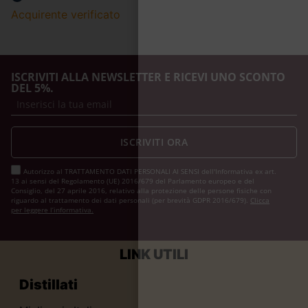
Acquirente verificato
ISCRIVITI ALLA NEWSLETTER E RICEVI UNO SCONTO
DEL 5%.
ISCRIVITI ORA
Autorizzo al TRATTAMENTO DATI PERSONALI AI SENSI dell'Informativa ex art.
13 ai sensi del Regolamento (UE) 2016/679 del Parlamento europeo e del
Consiglio, del 27 aprile 2016, relativo alla protezione delle persone fisiche con
riguardo al trattamento dei dati personali (per brevità GDPR 2016/679).
Clicca
per leggere l’informativa.
LINK UTILI
Distillati