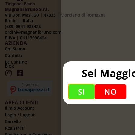
Magnani Bruno S.r.l.
Via Don Masi, 20 | 47833 | Morciano di Romagna
Rimini | Italia
(+39) 0541 988425
ordini@magnanibruno.com
P.IVA | 04113990404
AZIENDA
Chi Siamo
Contatti
Le Cantine
Blog
Sei Maggi
SI
NO
AREA CLIENTI
Il mio Account
Login / Logout
Carrello
Registrati
Spedizione e Consegna