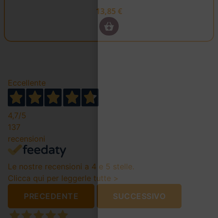
13,85
€
Eccellente
4,7
/5
137
recensioni
Le nostre recensioni a 4 e 5 stelle.
Clicca qui per leggerle tutte >
PRECEDENTE
SUCCESSIVO