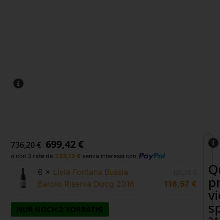
699,42
€
736,20
€
o con 3 rate da
233,15
€
senza interessi con
Q
6 ×
Livia Fontana Bussia
122,70
€
p
Barolo Riserva Docg 2016
116,57
€
v
s
NUR NOCH 2 VORRÄTIG