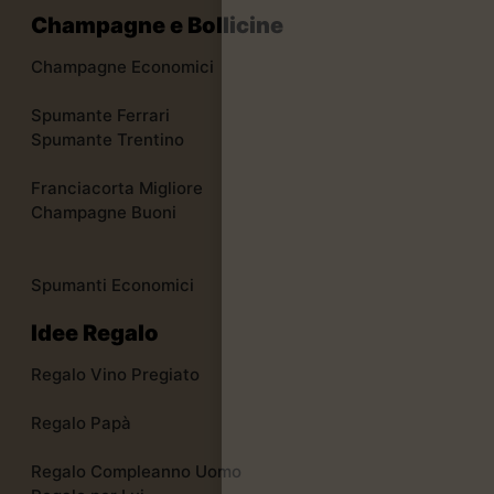
Champagne e Bollicine
Champagne Economici
Spumante Ferrari
Spumante Trentino
Franciacorta Migliore
Champagne Buoni
Spumanti Economici
Idee Regalo
Regalo Vino Pregiato
Regalo Papà
Regalo Compleanno Uomo