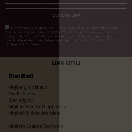
ISCRIVITI ORA
Autorizzo al TRATTAMENTO DATI PERSONALI AI SENSI dell'Informativa ex art.
13 ai sensi del Regolamento (UE) 2016/679 del Parlamento europeo e del
Consiglio, del 27 aprile 2016, relativo alla protezione delle persone fisiche con
riguardo al trattamento dei dati personali (per brevità GDPR 2016/679).
Clicca
per leggere l’informativa.
LINK UTILI
Distillati
Miglior gin Italiano
Gin Francesi
Rum migliori
Migliori Whisky Giapponesi
Migliori Whisky Irlandesi
Migliore Grappa Barricata