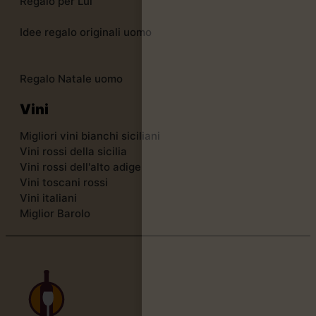
Regalo per Lui
Idee regalo originali uomo
Regalo Natale uomo
Vini
Migliori vini bianchi siciliani
Vini rossi della sicilia
Vini rossi dell'alto adige
Vini toscani rossi
Vini italiani
Miglior Barolo