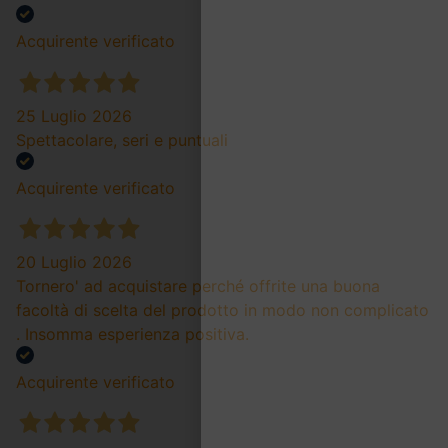
Acquirente verificato
25 Luglio 2026
Spettacolare, seri e puntuali
Acquirente verificato
20 Luglio 2026
Tornero' ad acquistare perché offrite una buona
facoltà di scelta del prodotto in modo non complicato
. Insomma esperienza positiva.
Acquirente verificato