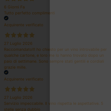
6 Giorni Fa
Tutto perfetto complimenti
Acquirente verificato
27 Luglio 2026
Raccomandato!!! ho chiesto per un vino introvabile per
qualche cartone, e loro me lo hanno trovato dopo un
paio di settimane. Sono sempre stati gentili e cordiali
grazie mille.
Acquirente verificato
27 Luglio 2026
Servizio impeccabile. Il vino rispetta le aspettative. 5
stelle senza dubbio