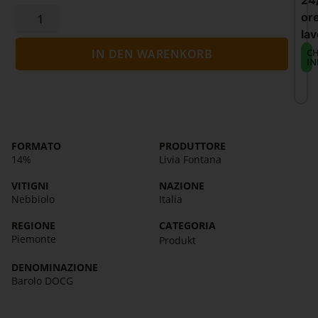
24
or
lav
CH
IN DEN WARENKORB
IN
FORMATO
PRODUTTORE
14%
Livia Fontana
VITIGNI
NAZIONE
Nebbiolo
Italia
REGIONE
CATEGORIA
Piemonte
Produkt
DENOMINAZIONE
Barolo DOCG