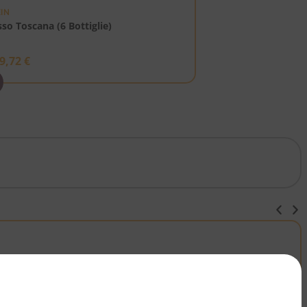
IN
so Toscana (6 Bottiglie)
9,72
€