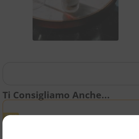
VEDI TUTTO >>
Ti Consigliamo Anche...
ITALIA
ALTO ADIGE DOC