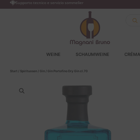
Supporto tecnico e servizio sommelier
WEINE
SCHAUMWEINE
CRÉMA
Start
/
Spirituosen
/
Gin
/ Gin Portofino Dry Gin cl.70