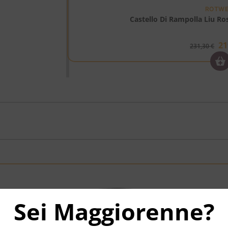
ROTWE
Castello Di Rampolla Liu Ros
21
231,30
€
Sei Maggiorenne?