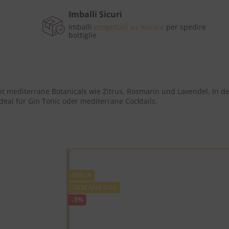
Imballi Sicuri
Imballi
progettati su misura
per spedire
bottiglie
eint mediterrane Botanicals wie Zitrus, Rosmarin und Lavendel. In
al für Gin Tonic oder mediterrane Cocktails.
ITALIA
TOSCANA DOC
-5%