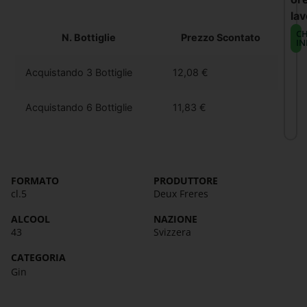
lav
CH
N. Bottiglie
Prezzo Scontato
IN
Acquistando 3 Bottiglie
12,08
€
Acquistando 6 Bottiglie
11,83
€
FORMATO
PRODUTTORE
cl.5
Deux Freres
ALCOOL
NAZIONE
43
Svizzera
CATEGORIA
Gin