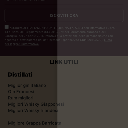
ISCRIVITI ORA
Autorizzo al TRATTAMENTO DATI PERSONALI AI SENSI dell'Informativa ex art.
13 ai sensi del Regolamento (UE) 2016/679 del Parlamento europeo e del
Consiglio, del 27 aprile 2016, relativo alla protezione delle persone fisiche con
riguardo al trattamento dei dati personali (per brevità GDPR 2016/679).
Clicca
per leggere l’informativa.
LINK UTILI
Distillati
Miglior gin Italiano
Gin Francesi
Rum migliori
Migliori Whisky Giapponesi
Migliori Whisky Irlandesi
Migliore Grappa Barricata