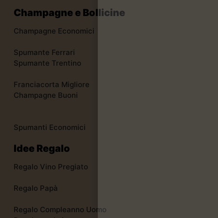
Champagne e Bollicine
Champagne Economici
Spumante Ferrari
Spumante Trentino
Franciacorta Migliore
Champagne Buoni
Spumanti Economici
Idee Regalo
Regalo Vino Pregiato
Regalo Papà
Regalo Compleanno Uomo