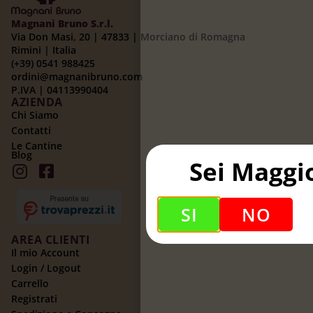
Magnani Bruno S.r.l.
Via Don Masi, 20 | 47833 | Morciano di Romagna
Rimini | Italia
(+39) 0541 988425
ordini@magnanibruno.com
P.IVA | 04113990404
AZIENDA
Chi Siamo
Contatti
Le Cantine
Blog
Sei Maggi
SI
NO
AREA CLIENTI
Il mio Account
Login / Logout
Carrello
Registrati