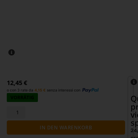
12,45
€
o con 3 rate da
4,15
€
senza interessi con
Q
VORRÄTIG
p
v
s
IN DEN WARENKORB
24
or