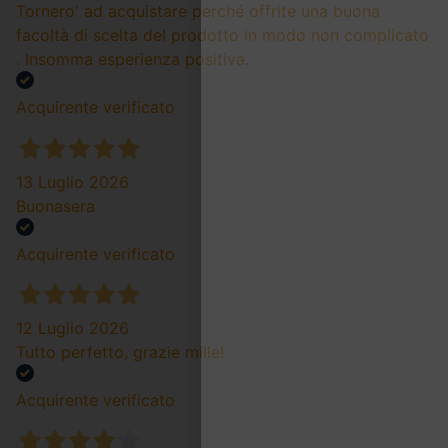
Tornero' ad acquistare perché offrite una buona
facoltà di scelta del prodotto in modo non complicato
. Insomma esperienza positiva.
Acquirente verificato
13 Luglio 2026
Buonasera
Acquirente verificato
12 Luglio 2026
Tutto perfetto, grazie mille!
Acquirente verificato