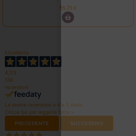
55,75
€
Eccellente
4,7
/5
138
recensioni
Le nostre recensioni a 4 e 5 stelle.
Clicca qui per leggerle tutte >
PRECEDENTE
SUCCESSIVO