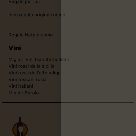
Regalo per Lui
Idee regalo originali uomo
Regalo Natale uomo
Vini
Migliori vini bianchi siciliani
Vini rossi della sicilia
Vini rossi dell'alto adige
Vini toscani rossi
Vini italiani
Miglior Barolo