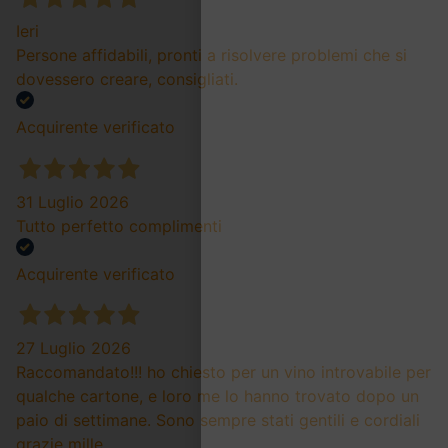
Ieri
Persone affidabili, pronti a risolvere problemi che si
dovessero creare, consigliati.
Acquirente verificato
31 Luglio 2026
Tutto perfetto complimenti
Acquirente verificato
27 Luglio 2026
Raccomandato!!! ho chiesto per un vino introvabile per
qualche cartone, e loro me lo hanno trovato dopo un
paio di settimane. Sono sempre stati gentili e cordiali
grazie mille.