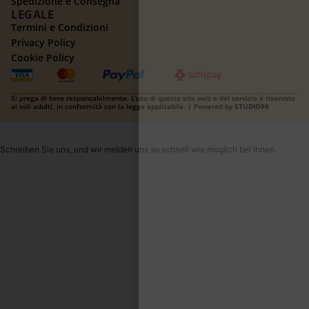
Spedizione e Consegna
LEGALE
Termini e Condizioni
Privacy Policy
Cookie Policy
Si prega di bere responsabilmente. L'uso di questo sito web e del servizio è riservato
ai soli adulti, in conformità con la legge applicabile. | Powered by
STUDIO99
Schreiben Sie uns, und wir melden uns so schnell wie möglich bei Ihnen.