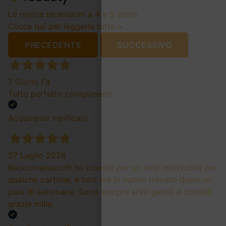
Le nostre recensioni a 4 e 5 stelle.
Clicca qui per leggerle tutte >
PRECEDENTE
SUCCESSIVO
7 Giorni Fa
Tutto perfetto complimenti
Acquirente verificato
27 Luglio 2026
Raccomandato!!! ho chiesto per un vino introvabile per
qualche cartone, e loro me lo hanno trovato dopo un
paio di settimane. Sono sempre stati gentili e cordiali
grazie mille.