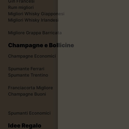
Gin Francesi
Rum migliori
Migliori Whisky Giapponesi
Migliori Whisky Irlandesi
Migliore Grappa Barricata
Champagne e Bollicine
Champagne Economici
Spumante Ferrari
Spumante Trentino
Franciacorta Migliore
Champagne Buoni
Spumanti Economici
Idee Regalo