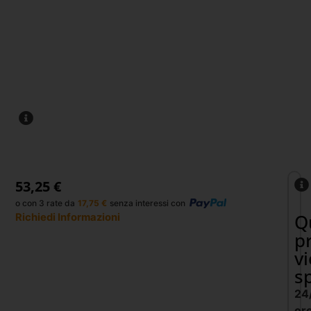
53,25
€
o con 3 rate da
17,75
€
senza interessi con
Q
Richiedi Informazioni
p
v
s
24
or