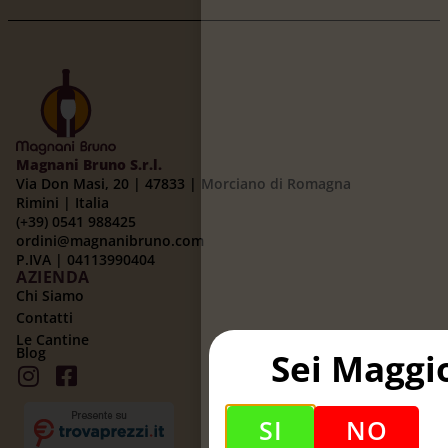
Magnani Bruno S.r.l.
Via Don Masi, 20 | 47833 | Morciano di Romagna
Rimini | Italia
(+39) 0541 988425
ordini@magnanibruno.com
P.IVA | 04113990404
AZIENDA
Chi Siamo
Contatti
Le Cantine
Blog
Sei Maggi
SI
NO