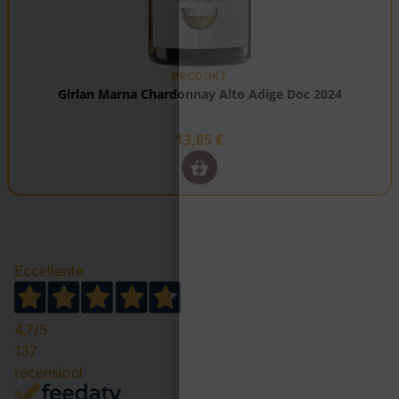
PRODUKT
Girlan Marna Chardonnay Alto Adige Doc 2024
13,85
€
Eccellente
4,7
/5
137
recensioni