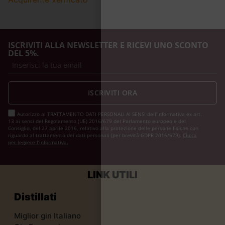
ISCRIVITI ALLA NEWSLETTER E RICEVI UNO SCONTO
DEL 5%.
ISCRIVITI ORA
Autorizzo al TRATTAMENTO DATI PERSONALI AI SENSI dell'Informativa ex art.
13 ai sensi del Regolamento (UE) 2016/679 del Parlamento europeo e del
Consiglio, del 27 aprile 2016, relativo alla protezione delle persone fisiche con
riguardo al trattamento dei dati personali (per brevità GDPR 2016/679).
Clicca
per leggere l’informativa.
LINK UTILI
Distillati
Miglior gin Italiano