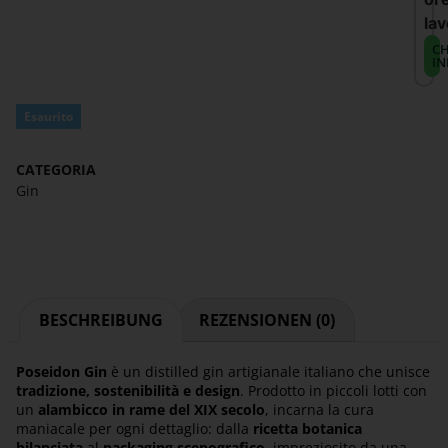
lav
CH
IN
Esaurito
CATEGORIA
Gin
BESCHREIBUNG
REZENSIONEN (0)
Poseidon Gin
è un distilled gin artigianale italiano che unisce
tradizione, sostenibilità e design
. Prodotto in piccoli lotti con
un
alambicco in rame del XIX secolo
, incarna la cura
maniacale per ogni dettaglio: dalla
ricetta botanica
bilanciata
al
packaging scenografico
, impreziosito da una