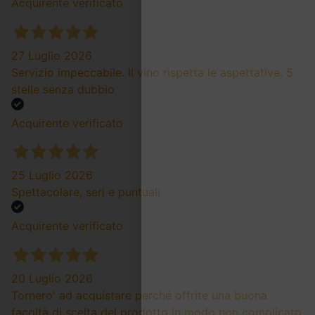
Acquirente verificato
27 Luglio 2026
Servizio impeccabile. Il vino rispetta le aspettative. 5
stelle senza dubbio
Acquirente verificato
25 Luglio 2026
Spettacolare, seri e puntuali
Acquirente verificato
20 Luglio 2026
Tornero' ad acquistare perché offrite una buona
facoltà di scelta del prodotto in modo non complicato