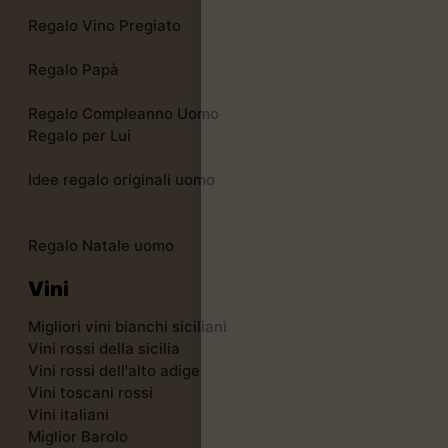
Regalo Vino Pregiato
Regalo Papà
Regalo Compleanno Uomo
Regalo per Lui
Idee regalo originali uomo
Regalo Natale uomo
Vini
Migliori vini bianchi siciliani
Vini rossi della sicilia
Vini rossi dell'alto adige
Vini toscani rossi
Vini italiani
Miglior Barolo