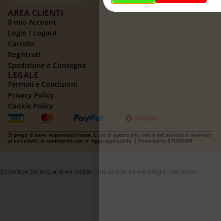
AREA CLIENTI
Il mio Account
Login / Logout
Carrello
Registrati
Spedizione e Consegna
LEGALE
Termini e Condizioni
Privacy Policy
Cookie Policy
Si prega di bere responsabilmente. L'uso di questo sito web e del servizio è riservato
ai soli adulti, in conformità con la legge applicabile. | Powered by
STUDIO99
Schreiben Sie uns, und wir melden uns so schnell wie möglich bei Ihnen.