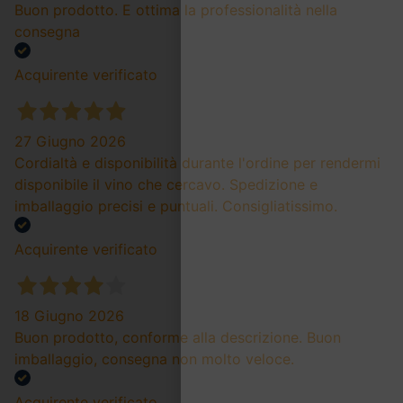
Buon prodotto. E ottima la professionalità nella
consegna
Acquirente verificato
27 Giugno 2026
Cordialtà e disponibilità durante l'ordine per rendermi
disponibile il vino che cercavo. Spedizione e
imballaggio precisi e puntuali. Consigliatissimo.
Acquirente verificato
18 Giugno 2026
Buon prodotto, conforme alla descrizione. Buon
imballaggio, consegna non molto veloce.
Acquirente verificato