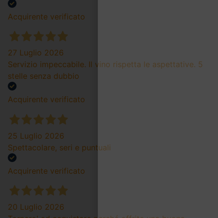
Acquirente verificato
27 Luglio 2026
Servizio impeccabile. Il vino rispetta le aspettative. 5
stelle senza dubbio
Acquirente verificato
25 Luglio 2026
Spettacolare, seri e puntuali
Acquirente verificato
20 Luglio 2026