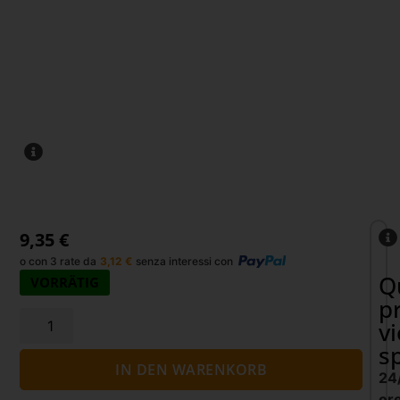
9,35
€
o con 3 rate da
3,12
€
senza interessi con
Q
VORRÄTIG
p
v
s
IN DEN WARENKORB
24
or