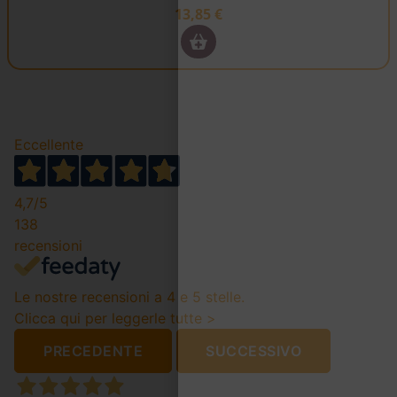
13,85
€
Eccellente
4,7
/5
138
recensioni
Le nostre recensioni a 4 e 5 stelle.
Clicca qui per leggerle tutte >
PRECEDENTE
SUCCESSIVO