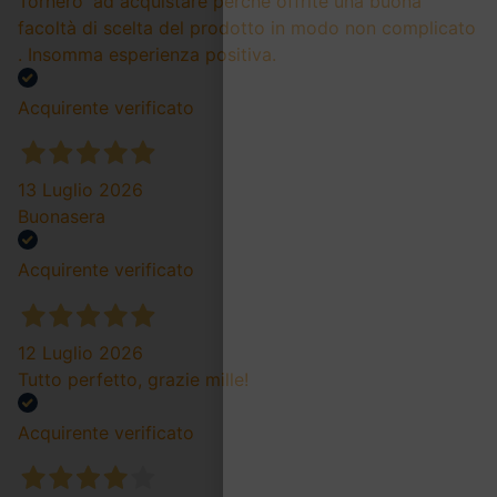
Tornero' ad acquistare perché offrite una buona
facoltà di scelta del prodotto in modo non complicato
. Insomma esperienza positiva.
Acquirente verificato
13 Luglio 2026
Buonasera
Acquirente verificato
12 Luglio 2026
Tutto perfetto, grazie mille!
Acquirente verificato