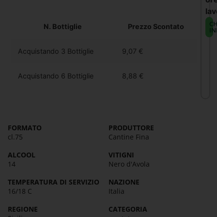
lav
CH
N. Bottiglie
Prezzo Scontato
IN
Acquistando 3 Bottiglie
9,07
€
Acquistando 6 Bottiglie
8,88
€
FORMATO
PRODUTTORE
cl.75
Cantine Fina
ALCOOL
VITIGNI
14
Nero d'Avola
TEMPERATURA DI SERVIZIO
NAZIONE
16/18 C
Italia
REGIONE
CATEGORIA