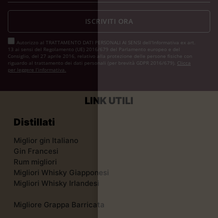
ISCRIVITI ORA
Autorizzo al TRATTAMENTO DATI PERSONALI AI SENSI dell'Informativa ex art.
13 ai sensi del Regolamento (UE) 2016/679 del Parlamento europeo e del
Consiglio, del 27 aprile 2016, relativo alla protezione delle persone fisiche con
riguardo al trattamento dei dati personali (per brevità GDPR 2016/679).
Clicca
per leggere l’informativa.
LINK UTILI
Distillati
Miglior gin Italiano
Gin Francesi
Rum migliori
Migliori Whisky Giapponesi
Migliori Whisky Irlandesi
Migliore Grappa Barricata