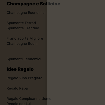
Champagne e Bollicine
Champagne Economici
Spumante Ferrari
Spumante Trentino
Franciacorta Migliore
Champagne Buoni
Spumanti Economici
Idee Regalo
Regalo Vino Pregiato
Regalo Papà
Regalo Compleanno Uomo
Regalo per Lui