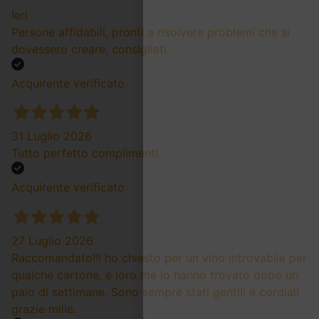
Ieri
Persone affidabili, pronti a risolvere problemi che si
dovessero creare, consigliati.
Acquirente verificato
31 Luglio 2026
Tutto perfetto complimenti
Acquirente verificato
27 Luglio 2026
Raccomandato!!! ho chiesto per un vino introvabile per
qualche cartone, e loro me lo hanno trovato dopo un
paio di settimane. Sono sempre stati gentili e cordiali
grazie mille.