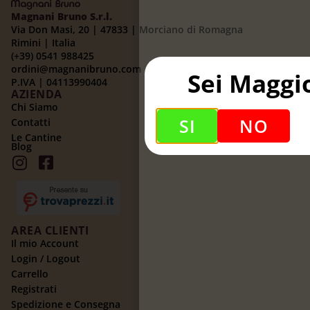
Magnani Bruno S.r.l.
Via Don Masi, 20 | 47833 | Morciano di Romagna
Rimini | Italia
(+39) 0541 988425
ordini@magnanibruno.com
Sei Maggi
P.IVA | 04113990404
AZIENDA
Chi Siamo
SI
NO
Contatti
Le Cantine
Blog
AREA CLIENTI
Il mio Account
Login / Logout
Carrello
Registrati
Spedizione e Consegna