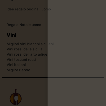
Idee regalo originali uomo
Regalo Natale uomo
Vini
Migliori vini bianchi siciliani
Vini rossi della sicilia
Vini rossi dell'alto adige
Vini toscani rossi
Vini italiani
Miglior Barolo