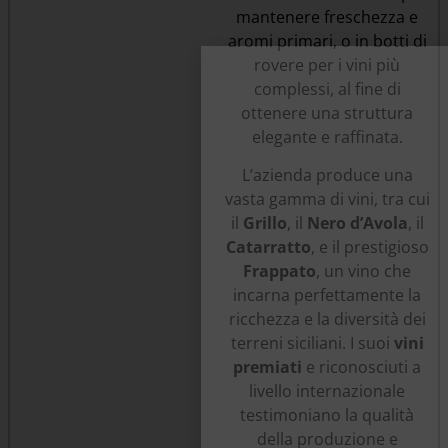
mantenere freschezza e
aromi primari, o in botti di
rovere per i vini più
complessi, al fine di
ottenere una struttura
elegante e raffinata.
L’azienda produce una
vasta gamma di vini, tra cui
il
Grillo
, il
Nero d’Avola
, il
Catarratto
, e il prestigioso
Frappato
, un vino che
incarna perfettamente la
ricchezza e la diversità dei
terreni siciliani. I suoi
vini
premiati
e riconosciuti a
livello internazionale
testimoniano la qualità
della produzione e