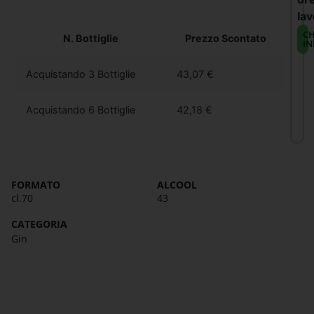
lav
CH
N. Bottiglie
Prezzo Scontato
IN
Acquistando 3 Bottiglie
43,07
€
Acquistando 6 Bottiglie
42,18
€
FORMATO
ALCOOL
cl.70
43
CATEGORIA
Gin