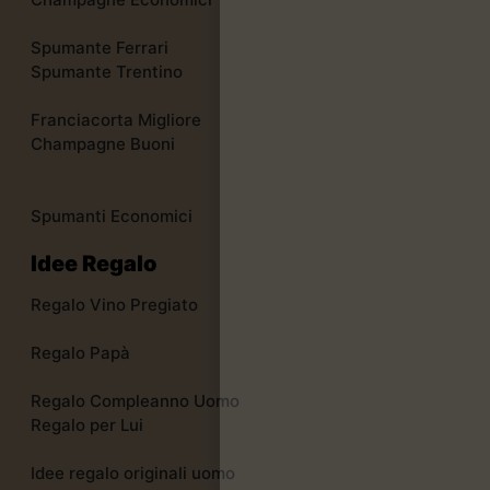
Spumante Ferrari
Spumante Trentino
Franciacorta Migliore
Champagne Buoni
Spumanti Economici
Idee Regalo
Regalo Vino Pregiato
Regalo Papà
Regalo Compleanno Uomo
Regalo per Lui
Idee regalo originali uomo