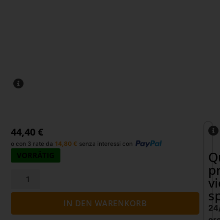
44,40
€
o con 3 rate da
14,80
€
senza interessi con
Q
VORRÄTIG
p
v
s
IN DEN WARENKORB
24
or