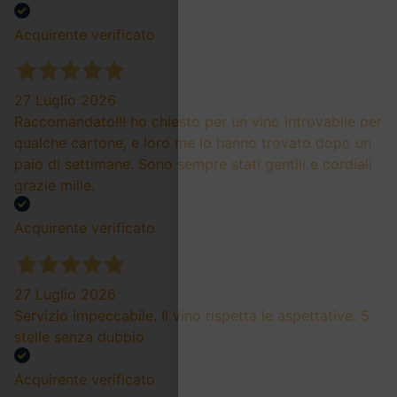
Acquirente verificato
27 Luglio 2026
Raccomandato!!! ho chiesto per un vino introvabile per
qualche cartone, e loro me lo hanno trovato dopo un
paio di settimane. Sono sempre stati gentili e cordiali
grazie mille.
Acquirente verificato
27 Luglio 2026
Servizio impeccabile. Il vino rispetta le aspettative. 5
stelle senza dubbio
Acquirente verificato