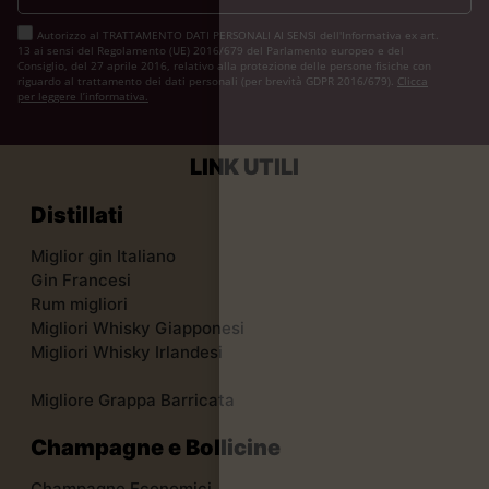
Autorizzo al TRATTAMENTO DATI PERSONALI AI SENSI dell'Informativa ex art.
13 ai sensi del Regolamento (UE) 2016/679 del Parlamento europeo e del
Consiglio, del 27 aprile 2016, relativo alla protezione delle persone fisiche con
riguardo al trattamento dei dati personali (per brevità GDPR 2016/679).
Clicca
per leggere l’informativa.
LINK UTILI
Distillati
Miglior gin Italiano
Gin Francesi
Rum migliori
Migliori Whisky Giapponesi
Migliori Whisky Irlandesi
Migliore Grappa Barricata
Champagne e Bollicine
Champagne Economici