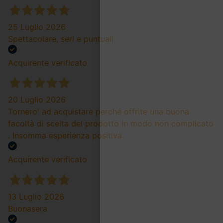
25 Luglio 2026
Spettacolare, seri e puntuali
Acquirente verificato
20 Luglio 2026
Tornero' ad acquistare perché offrite una buona
facoltà di scelta del prodotto in modo non complicato
. Insomma esperienza positiva.
Acquirente verificato
13 Luglio 2026
Buonasera