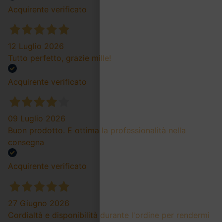
Acquirente verificato
12 Luglio 2026
Tutto perfetto, grazie mille!
Acquirente verificato
09 Luglio 2026
Buon prodotto. E ottima la professionalità nella
consegna
Acquirente verificato
27 Giugno 2026
Cordialtà e disponibilità durante l'ordine per rendermi