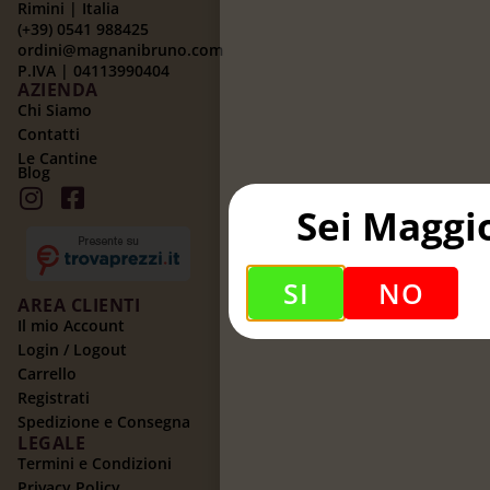
Rimini | Italia
(+39) 0541 988425
ordini@magnanibruno.com
P.IVA | 04113990404
AZIENDA
Chi Siamo
Contatti
Le Cantine
Blog
Sei Maggi
SI
NO
AREA CLIENTI
Il mio Account
Login / Logout
Carrello
Registrati
Spedizione e Consegna
LEGALE
Termini e Condizioni
Privacy Policy