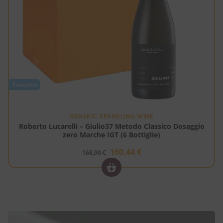
Esaurito
E
GENERIC SPARKLING WINE
Roberto Lucarelli – Giulio37 Metodo Classico Dosaggio
zero Marche IGT (6 Bottiglie)
160,44
€
168,90
€