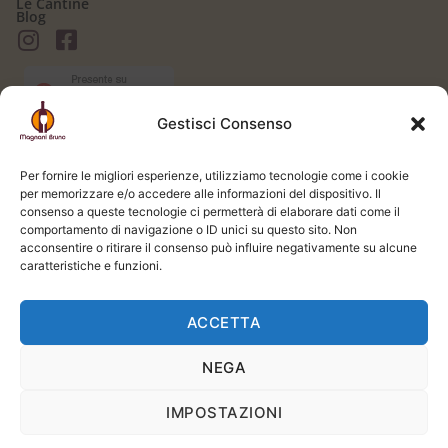
Le Cantine
Blog
Gestisci Consenso
AREA CLIENTI
Il mio Account
Per fornire le migliori esperienze, utilizziamo tecnologie come i cookie
Login / Logout
per memorizzare e/o accedere alle informazioni del dispositivo. Il
Carrello
consenso a queste tecnologie ci permetterà di elaborare dati come il
Registrati
comportamento di navigazione o ID unici su questo sito. Non
Spedizione e Consegna
acconsentire o ritirare il consenso può influire negativamente su alcune
LEGALE
caratteristiche e funzioni.
Termini e Condizioni
Privacy Policy
ACCETTA
Cookie Policy
NEGA
Si prega di bere responsabilmente. L'uso di questo sito web e del servizio è riservato
ai soli adulti, in conformità con la legge applicabile. | Powered by
STUDIO99
IMPOSTAZIONI