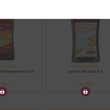
R LIQUEUR
BITTER LIQUEUR
l Peperoncino cl.70
Amaro Del Capo lt.1
1,55
€
27,45
€