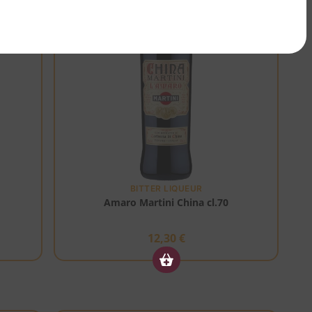
BITTER LIQUEUR
Amaro Martini China cl.70
12,30
€