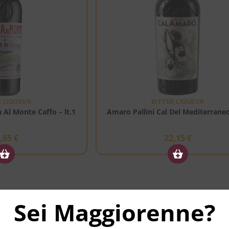
R LIQUEUR
BITTER LIQUEUR
Al Monte Caffo – lt.1
Amaro Pallini Cal Del Mediterraneo
1,65
€
22,15
€
Sei Maggiorenne?