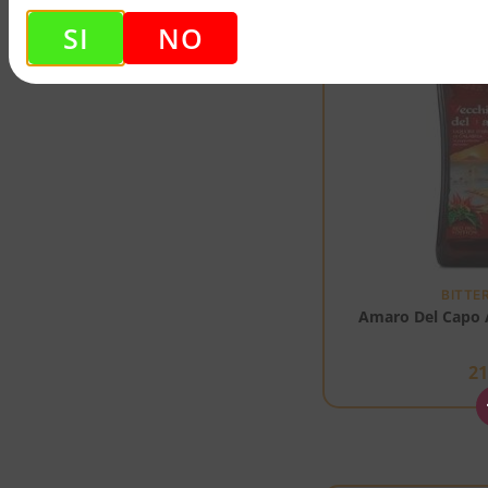
SI
NO
BITTE
Amaro Del Capo A
2