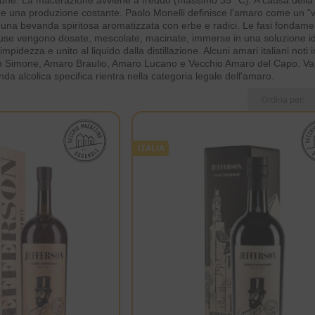
ne. La macerazione avviene a freddo (massimo 35 °C). A causa della sta
ire una produzione costante. Paolo Monelli definisce l'amaro come un "v
 una bevanda spiritosa aromatizzata con erbe e radici. Le fasi fondamen
nfuse vengono dosate, mescolate, macinate, immerse in una soluzione id
impidezza e unito al liquido dalla distillazione. Alcuni amari italiani no
imone, Amaro Braulio, Amaro Lucano e Vecchio Amaro del Capo. Va notat
nda alcolica specifica rientra nella categoria legale dell'amaro.
ITALIA