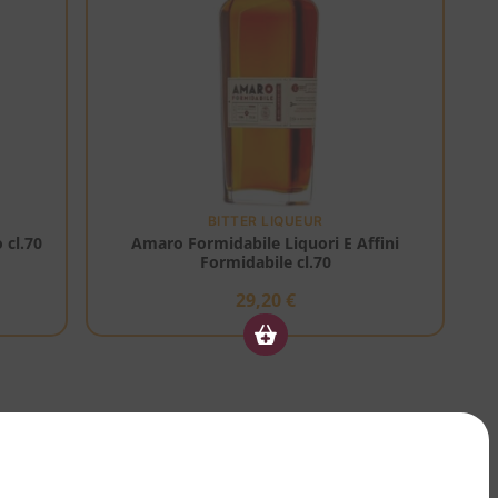
BITTER LIQUEUR
 cl.70
Amaro Formidabile Liquori E Affini
Formidabile cl.70
29,20
€