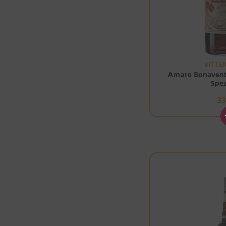
BITTE
Amaro Bonavent
Spez
3