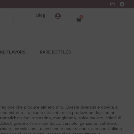
Blog
0
ND FLAVORS
RARE BOTTLES
i regione che produce almeno uno. Questa diversità è dovuta ai
orio ristretto. Le piante utilizzate nella produzione degli amari
omatiche: timo, rosmarino, maggiorana, anice stellato, chiodi di
lce), ginepro, fiori di sambuco, carciofo, genziana, zafferano,
ecozione, percolazione, digestione e macerazione, con quest'ultima