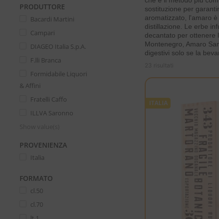
che è il metodo più comu
PRODUTTORE
sostituzione per garant
aromatizzato, l'amaro è
Bacardi Martini
distillazione. Le erbe i
Campari
decantato per ottenere l
Montenegro, Amaro San S
DIAGEO Italia S.p.A.
digestivi solo se la beva
F.lli Branca
23 risultati
Formidabile Liquori
& Affini
Fratelli Caffo
ITALIA
ILLVA Saronno
Show value(s)
PROVENIENZA
Italia
FORMATO
cl.50
cl.70
lt.1