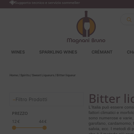
Supporto tecnico e servizio sommelier
WINES
SPARKLING WINES
CRÉMANT
CH
Home
/
Spirits
/
Sweet Liqueurs
/ Bitter liqueur
Bitter l
Filtro Prodotti
L'Italia può essere con
fattori climatici e morfo
PREZZO
sono numerose e varie, 
12
€
44
€
garofano, cardamomo, fav
salvia, ecc. I metodi di