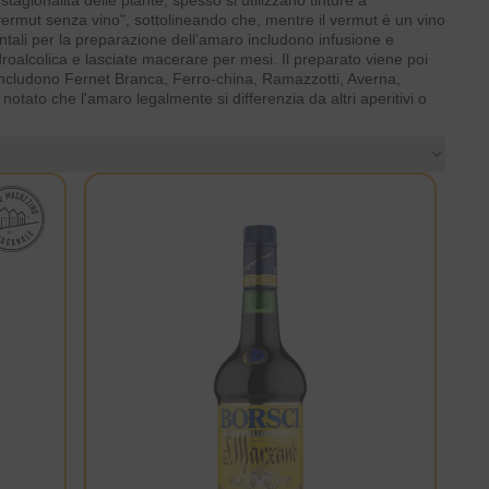
gionalità delle piante, spesso si utilizzano tinture a
ermut senza vino", sottolineando che, mentre il vermut è un vino
tali per la preparazione dell'amaro includono infusione e
roalcolica e lasciate macerare per mesi. Il preparato viene poi
ti includono Fernet Branca, Ferro-china, Ramazzotti, Averna,
o che l'amaro legalmente si differenzia da altri aperitivi o