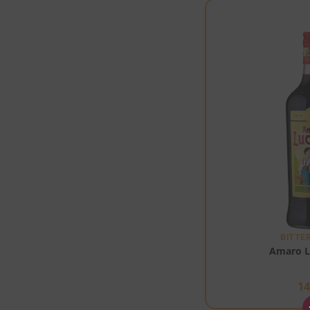
BITTE
Amaro L
1