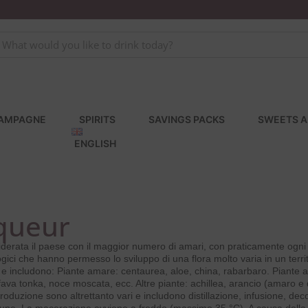
AMPAGNE
SPIRITS
SAVINGS PACKS
SWEETS A
ENGLISH
iqueur
siderata il paese con il maggior numero di amari, con praticamente ogn
logici che hanno permesso lo sviluppo di una flora molto varia in un territ
e includono: Piante amare: centaurea, aloe, china, rabarbaro. Piante ar
a tonka, noce moscata, ecc. Altre piante: achillea, arancio (amaro e do
 produzione sono altrettanto vari e includono distillazione, infusione, d