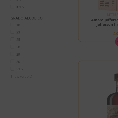
lt.1.5
BITTE
GRADO ALCOLICO
Amaro Jeffers
Jefferson I
16
23
4
25
28
29
30
33.5
Show value(s)