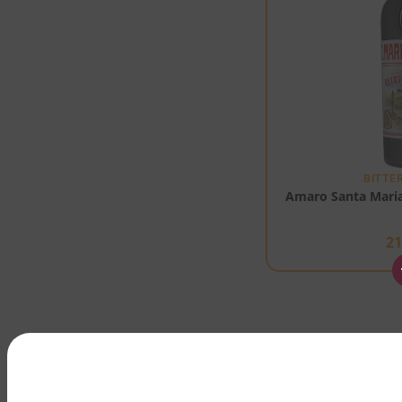
BITTE
Amaro Santa Maria 
2