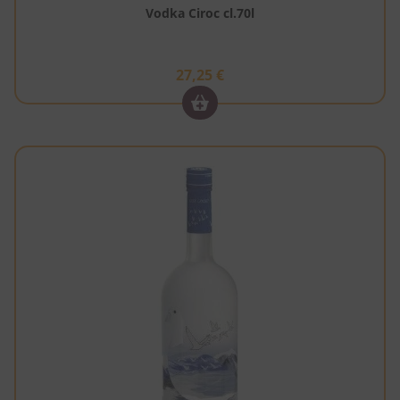
Vodka Ciroc cl.70l
27,25
€