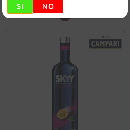
SI
NO
26,85
€