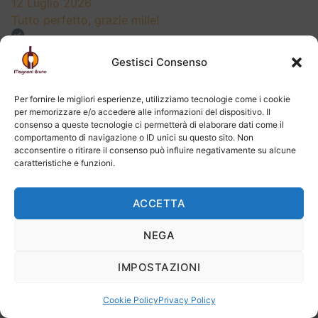
12 Luglio 2026
Tutto perfetto, grazie mille!
Acquirente verificato
Gestisci Consenso
Per fornire le migliori esperienze, utilizziamo tecnologie come i cookie
09 Luglio 2026
per memorizzare e/o accedere alle informazioni del dispositivo. Il
Buon prodotto. E ottima la professionalità nella
consenso a queste tecnologie ci permetterà di elaborare dati come il
comportamento di navigazione o ID unici su questo sito. Non
consegna
acconsentire o ritirare il consenso può influire negativamente su alcune
caratteristiche e funzioni.
Acquirente verificato
ACCETTA
27 Giugno 2026
NEGA
Cordialtà e disponibilità durante l'ordine per rendermi
disponibile il vino che cercavo. Spedizione e
IMPOSTAZIONI
imballaggio precisi e puntuali. Consigliatissimo.
Cookie Policy
Privacy Policy
Acquirente verificato