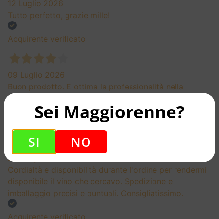
12 Luglio 2026
Tutto perfetto, grazie mille!
Acquirente verificato
09 Luglio 2026
Buon prodotto. E ottima la professionalità nella
consegna
Sei Maggiorenne?
Acquirente verificato
SI
NO
27 Giugno 2026
Cordialtà e disponibilità durante l'ordine per rendermi
disponibile il vino che cercavo. Spedizione e
imballaggio precisi e puntuali. Consigliatissimo.
Acquirente verificato