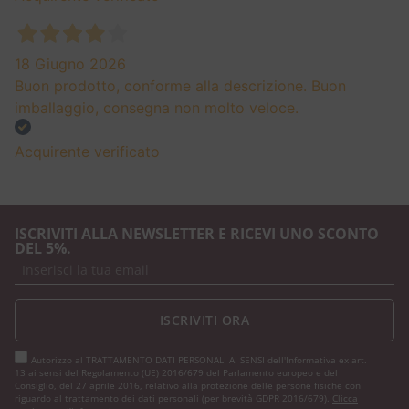
18 Giugno 2026
Buon prodotto, conforme alla descrizione. Buon
imballaggio, consegna non molto veloce.
Acquirente verificato
ISCRIVITI ALLA NEWSLETTER E RICEVI UNO SCONTO
DEL 5%.
ISCRIVITI ORA
Autorizzo al TRATTAMENTO DATI PERSONALI AI SENSI dell'Informativa ex art.
13 ai sensi del Regolamento (UE) 2016/679 del Parlamento europeo e del
Consiglio, del 27 aprile 2016, relativo alla protezione delle persone fisiche con
riguardo al trattamento dei dati personali (per brevità GDPR 2016/679).
Clicca