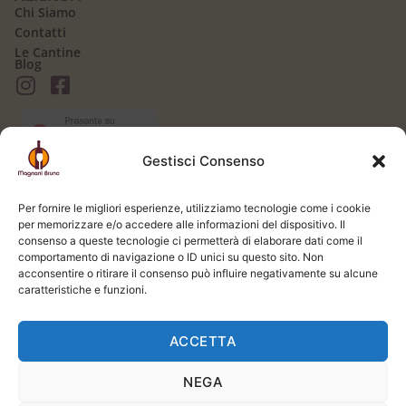
Chi Siamo
Contatti
Le Cantine
Blog
Gestisci Consenso
AREA CLIENTI
Il mio Account
Per fornire le migliori esperienze, utilizziamo tecnologie come i cookie
Login / Logout
per memorizzare e/o accedere alle informazioni del dispositivo. Il
Carrello
consenso a queste tecnologie ci permetterà di elaborare dati come il
Registrati
comportamento di navigazione o ID unici su questo sito. Non
Spedizione e Consegna
acconsentire o ritirare il consenso può influire negativamente su alcune
LEGALE
caratteristiche e funzioni.
Termini e Condizioni
Privacy Policy
ACCETTA
Cookie Policy
NEGA
Si prega di bere responsabilmente. L'uso di questo sito web e del servizio è riservato