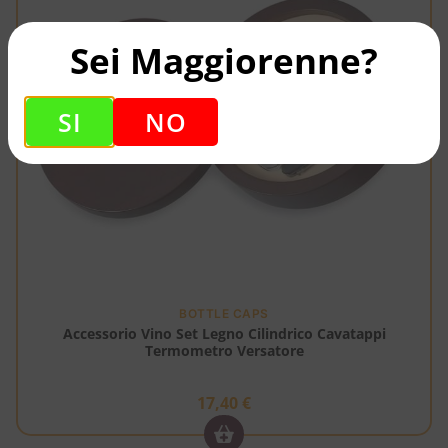
Sei Maggiorenne?
SI
NO
BOTTLE CAPS
Accessorio Vino Set Legno Cilindrico Cavatappi
Termometro Versatore
17,40
€