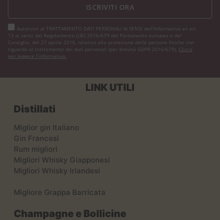
ISCRIVITI ORA
Autorizzo al TRATTAMENTO DATI PERSONALI AI SENSI dell'Informativa ex art.
13 ai sensi del Regolamento (UE) 2016/679 del Parlamento europeo e del
Consiglio, del 27 aprile 2016, relativo alla protezione delle persone fisiche con
riguardo al trattamento dei dati personali (per brevità GDPR 2016/679).
Clicca
per leggere l’informativa.
LINK UTILI
Distillati
Miglior gin Italiano
Gin Francesi
Rum migliori
Migliori Whisky Giapponesi
Migliori Whisky Irlandesi
Migliore Grappa Barricata
Champagne e Bollicine