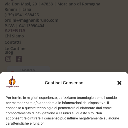
Via Don Masi, 20 | 47833 | Morciano di Romagna
Rimini | Italia
(+39) 0541 988425
ordini@magnanibruno.com
P.IVA | 04113990404
AZIENDA
Chi Siamo
Contatti
Le Cantine
Blog
Gestisci Consenso
AREA CLIENTI
Il mio Account
Per fornire le migliori esperienze, utilizziamo tecnologie come i cookie
Login / Logout
per memorizzare e/o accedere alle informazioni del dispositivo. Il
Carrello
consenso a queste tecnologie ci permetterà di elaborare dati come il
Registrati
comportamento di navigazione o ID unici su questo sito. Non
Spedizione e Consegna
acconsentire o ritirare il consenso può influire negativamente su alcune
LEGALE
caratteristiche e funzioni.