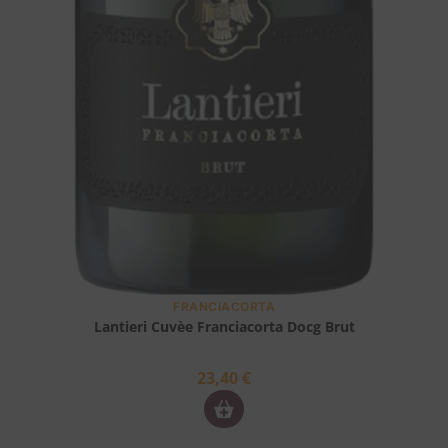
FRANCIACORTA
Lantieri Cuvèe Franciacorta Docg Brut
23,40
€