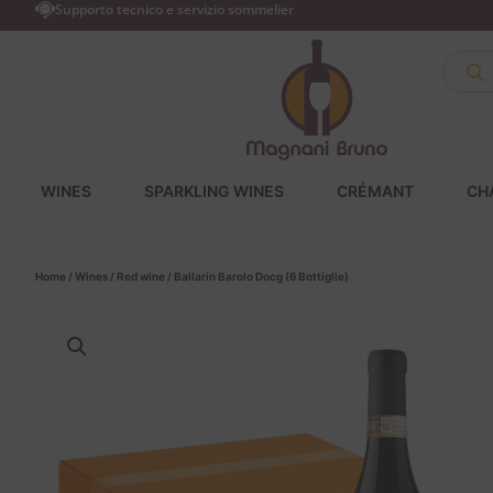
Supporto tecnico e servizio sommelier
WINES
SPARKLING WINES
CRÉMANT
CH
Home
/
Wines
/
Red wine
/ Ballarin Barolo Docg (6 Bottiglie)