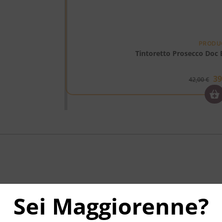
PRODU
Tintoretto Prosecco Doc E
3
42,00
€
Sei Maggiorenne?