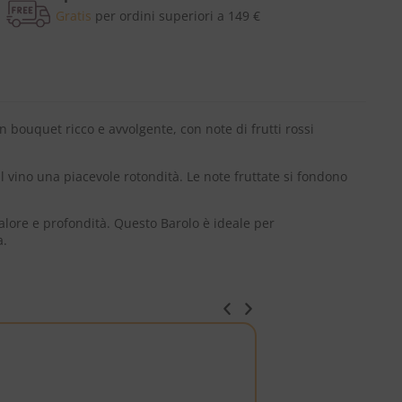
Gratis
per ordini superiori a 149 €
n bouquet ricco e avvolgente, con note di frutti rossi
al vino una piacevole rotondità. Le note fruttate si fondono
calore e profondità. Questo Barolo è ideale per
a.
ITALIA
BAROLO DOCG