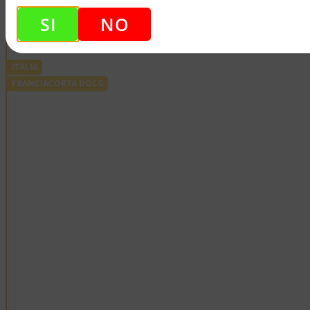
Ti Consigliamo Anche...
SI
NO
ITALIA
FRANCIACORTA DOCG