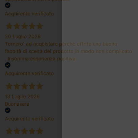
Acquirente verificato
20 Luglio 2026
Tornero' ad acquistare perché offrite una buona
facoltà di scelta del prodotto in modo non complicato
. Insomma esperienza positiva.
Acquirente verificato
13 Luglio 2026
Buonasera
Acquirente verificato