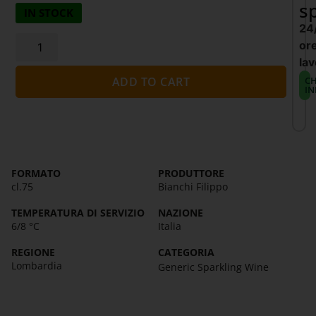
s
IN STOCK
24
or
lav
CH
ADD TO CART
IN
FORMATO
PRODUTTORE
cl.75
Bianchi Filippo
TEMPERATURA DI SERVIZIO
NAZIONE
6/8 °C
Italia
REGIONE
CATEGORIA
Lombardia
Generic Sparkling Wine