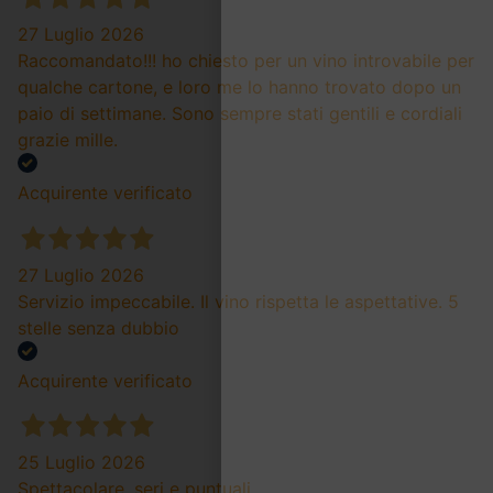
27 Luglio 2026
Raccomandato!!! ho chiesto per un vino introvabile per
qualche cartone, e loro me lo hanno trovato dopo un
paio di settimane. Sono sempre stati gentili e cordiali
grazie mille.
Acquirente verificato
27 Luglio 2026
Servizio impeccabile. Il vino rispetta le aspettative. 5
stelle senza dubbio
Acquirente verificato
25 Luglio 2026
Spettacolare, seri e puntuali