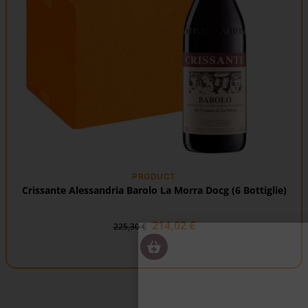
PRODUCT
Crissante Alessandria Barolo La Morra Docg (6 Bottiglie)
214,02
€
225,30
€