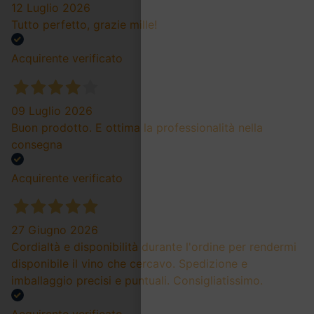
12 Luglio 2026
Tutto perfetto, grazie mille!
Acquirente verificato
09 Luglio 2026
Buon prodotto. E ottima la professionalità nella
consegna
Acquirente verificato
27 Giugno 2026
Cordialtà e disponibilità durante l'ordine per rendermi
disponibile il vino che cercavo. Spedizione e
imballaggio precisi e puntuali. Consigliatissimo.
Acquirente verificato