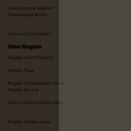
Franciacorta Migliore
Champagne Buoni
Spumanti Economici
Idee Regalo
Regalo Vino Pregiato
Regalo Papà
Regalo Compleanno Uomo
Regalo per Lui
Idee regalo originali uomo
Regalo Natale uomo