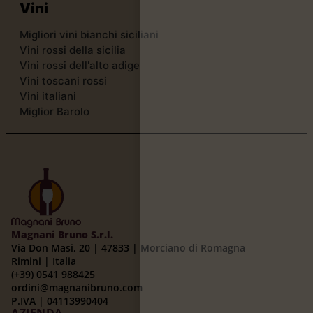
Vini
Migliori vini bianchi siciliani
Vini rossi della sicilia
Vini rossi dell'alto adige
Vini toscani rossi
Vini italiani
Miglior Barolo
Magnani Bruno S.r.l.
Via Don Masi, 20 | 47833 | Morciano di Romagna
Rimini | Italia
(+39) 0541 988425
ordini@magnanibruno.com
P.IVA | 04113990404
AZIENDA