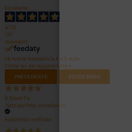
Eccellente
4,7
/5
137
recensioni
Le nostre recensioni a 4 e 5 stelle.
Clicca qui per leggerle tutte >
PRECEDENTE
SUCCESSIVO
6 Giorni Fa
Tutto perfetto complimenti
Acquirente verificato