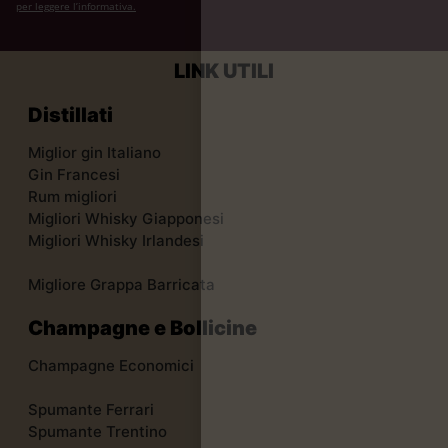
per leggere l’informativa.
LINK UTILI
Distillati
Miglior gin Italiano
Gin Francesi
Rum migliori
Migliori Whisky Giapponesi
Migliori Whisky Irlandesi
Migliore Grappa Barricata
Champagne e Bollicine
Champagne Economici
Spumante Ferrari
Spumante Trentino