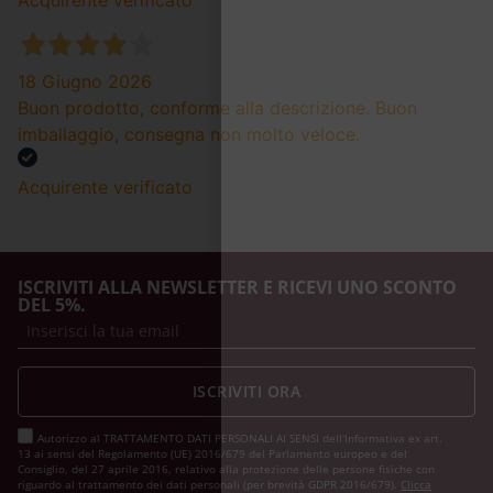
18 Giugno 2026
Buon prodotto, conforme alla descrizione. Buon
imballaggio, consegna non molto veloce.
Acquirente verificato
ISCRIVITI ALLA NEWSLETTER E RICEVI UNO SCONTO
DEL 5%.
ISCRIVITI ORA
Autorizzo al TRATTAMENTO DATI PERSONALI AI SENSI dell'Informativa ex art.
13 ai sensi del Regolamento (UE) 2016/679 del Parlamento europeo e del
Consiglio, del 27 aprile 2016, relativo alla protezione delle persone fisiche con
riguardo al trattamento dei dati personali (per brevità GDPR 2016/679).
Clicca