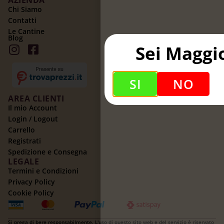
Chi Siamo
Contatti
Le Cantine
Blog
Sei Maggi
SI
NO
AREA CLIENTI
Il mio Account
Login / Logout
Carrello
Registrati
Spedizione e Consegna
LEGALE
Termini e Condizioni
Privacy Policy
Cookie Policy
Si prega di bere responsabilmente. L'uso di questo sito web e del servizio è riservato