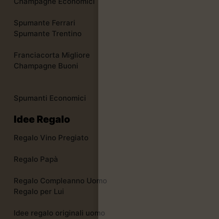
Champagne Economici
Spumante Ferrari
Spumante Trentino
Franciacorta Migliore
Champagne Buoni
Spumanti Economici
Idee Regalo
Regalo Vino Pregiato
Regalo Papà
Regalo Compleanno Uomo
Regalo per Lui
Idee regalo originali uomo