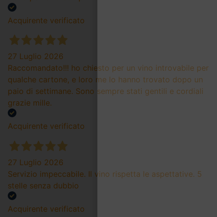
Acquirente verificato
27 Luglio 2026
Raccomandato!!! ho chiesto per un vino introvabile per
qualche cartone, e loro me lo hanno trovato dopo un
paio di settimane. Sono sempre stati gentili e cordiali
grazie mille.
Acquirente verificato
27 Luglio 2026
Servizio impeccabile. Il vino rispetta le aspettative. 5
stelle senza dubbio
Acquirente verificato