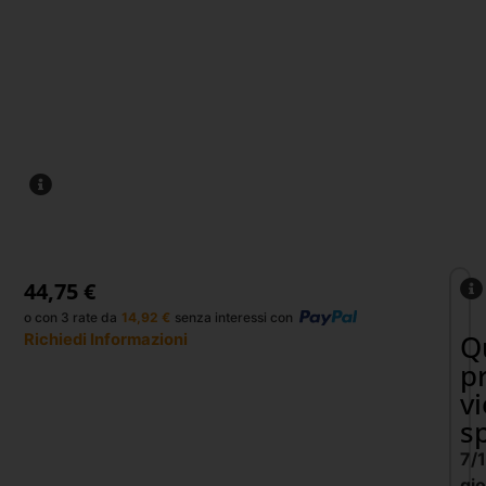
44,75
€
o con 3 rate da
14,92
€
senza interessi con
Q
Richiedi Informazioni
p
v
s
7/
gio