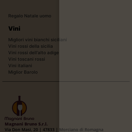
Regalo Natale uomo
Vini
Migliori vini bianchi siciliani
Vini rossi della sicilia
Vini rossi dell'alto adige
Vini toscani rossi
Vini italiani
Miglior Barolo
Magnani Bruno S.r.l.
Via Don Masi, 20 | 47833 | Morciano di Romagna