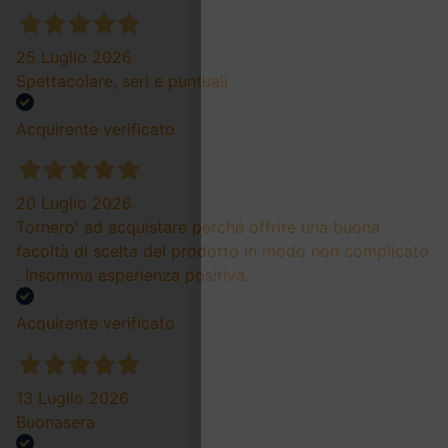
25 Luglio 2026
Spettacolare, seri e puntuali
Acquirente verificato
20 Luglio 2026
Tornero' ad acquistare perché offrite una buona
facoltà di scelta del prodotto in modo non complicato
. Insomma esperienza positiva.
Acquirente verificato
13 Luglio 2026
Buonasera