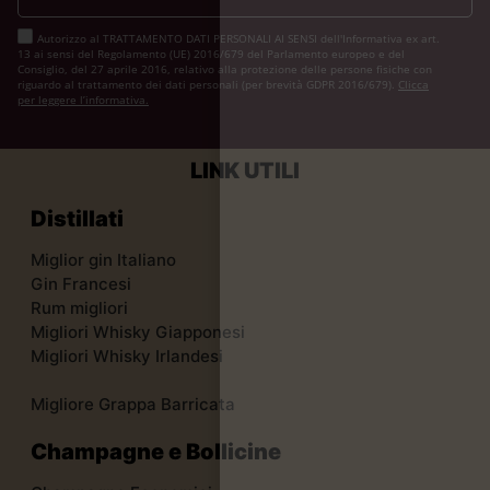
Autorizzo al TRATTAMENTO DATI PERSONALI AI SENSI dell'Informativa ex art.
13 ai sensi del Regolamento (UE) 2016/679 del Parlamento europeo e del
Consiglio, del 27 aprile 2016, relativo alla protezione delle persone fisiche con
riguardo al trattamento dei dati personali (per brevità GDPR 2016/679).
Clicca
per leggere l’informativa.
LINK UTILI
Distillati
Miglior gin Italiano
Gin Francesi
Rum migliori
Migliori Whisky Giapponesi
Migliori Whisky Irlandesi
Migliore Grappa Barricata
Champagne e Bollicine