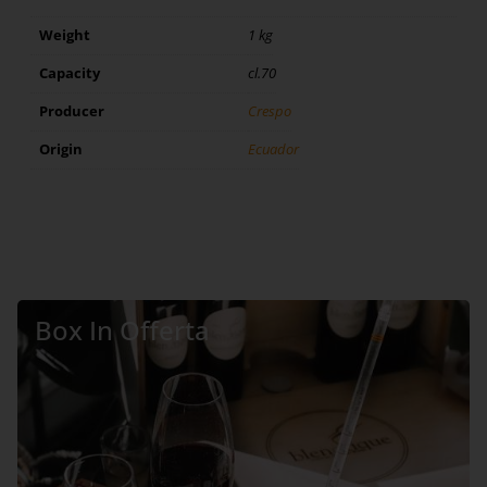
Weight
1 kg
Capacity
cl.70
Producer
Crespo
Origin
Ecuador
Box In Offerta