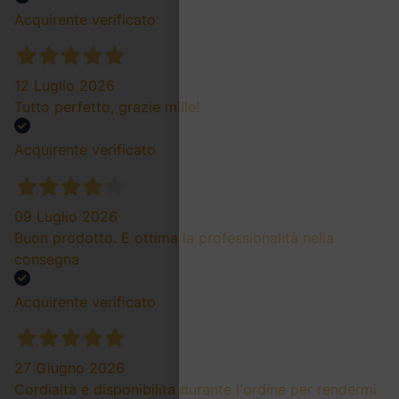
Acquirente verificato
12 Luglio 2026
Tutto perfetto, grazie mille!
Acquirente verificato
09 Luglio 2026
Buon prodotto. E ottima la professionalità nella
consegna
Acquirente verificato
27 Giugno 2026
Cordialtà e disponibilità durante l'ordine per rendermi