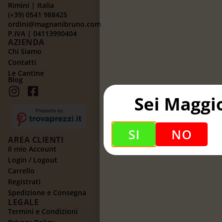
Rimini | Italia
(+39) 0541 988425
ordini@magnanibruno.com
P.IVA | 04113990404
AZIENDA
Chi Siamo
Contatti
Le Cantine
Blog
Sei Maggi
SI
NO
AREA CLIENTI
Il mio Account
Login / Logout
Carrello
Registrati
Spedizione e Consegna
LEGALE
Termini e Condizioni