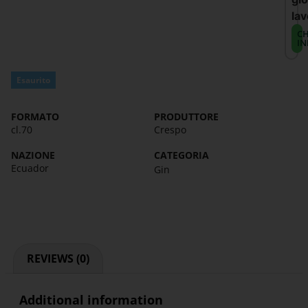
lav
CH
IN
Esaurito
FORMATO
PRODUTTORE
cl.70
Crespo
NAZIONE
CATEGORIA
Ecuador
Gin
REVIEWS (0)
Additional information