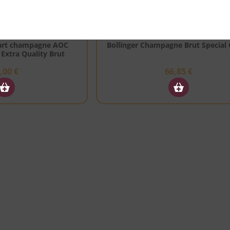
MPAGNE
CHAMPAGNE
art champagne AOC
Bollinger Champagne Brut Special
 Extra Quality Brut
6,00
€
66,85
€