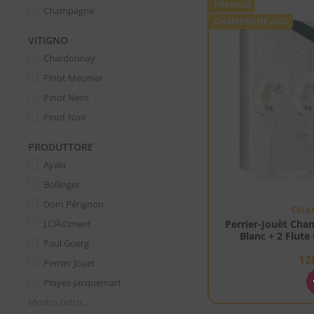
FRANCIA
Champagne
CHAMPAGNE AOC
VITIGNO
Chardonnay
Pinot Meunier
Pinot Nero
Pinot Noir
PRODUTTORE
Ayala
Bollinger
Dom Pérignon
CHA
Perrier-Jouët Ch
J.ClÃ©ment
Blanc + 2 Flute
Paul Goerg
12
Perrier Jouet
Ployez-Jacquemart
Mostra tutto...