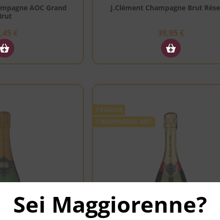
hampagne AOC Grand
J.Clément Champagne Brut Rése
Brut
7,45
€
39,95
€
FRANCIA
CHAMPAGNES AOC
Sei Maggiorenne?