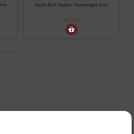
rve
Ayala Brut Majeur Champagne AOC
45,60
€