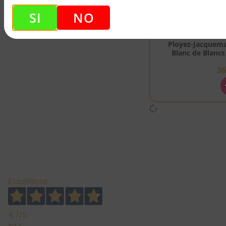
SI
NO
CHA
Ployez-Jacquem
Blanc de Blancs
3
Eccellente
4,7
/5