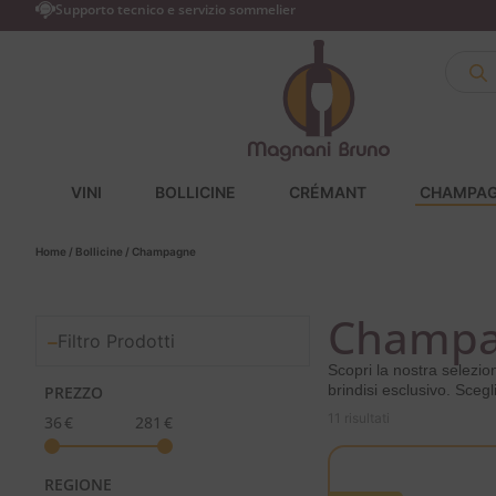
Supporto tecnico e servizio sommelier
VINI
BOLLICINE
CRÉMANT
CHAMPA
Home
/
Bollicine
/ Champagne
Champ
Filtro Prodotti
Scopri la nostra selezion
brindisi esclusivo. Scegl
PREZZO
11 risultati
36
€
281
€
REGIONE