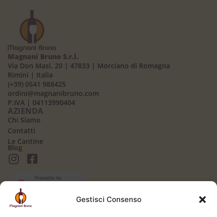
Magnani Bruno S.r.l.
Via Don Masi, 20 | 47833 | Morciano di Romagna
Rimini | Italia
(+39) 0541 988425
ordini@magnanibruno.com
P.IVA | 04113990404
AZIENDA
Chi Siamo
Contatti
Le Cantine
Blog
Gestisci Consenso
AREA CLIENTI
Il mio Account