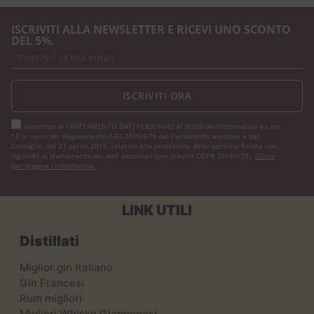
ISCRIVITI ALLA NEWSLETTER E RICEVI UNO SCONTO
DEL 5%.
ISCRIVITI ORA
Autorizzo al TRATTAMENTO DATI PERSONALI AI SENSI dell'Informativa ex art.
13 ai sensi del Regolamento (UE) 2016/679 del Parlamento europeo e del
Consiglio, del 27 aprile 2016, relativo alla protezione delle persone fisiche con
riguardo al trattamento dei dati personali (per brevità GDPR 2016/679).
Clicca
per leggere l’informativa.
LINK UTILI
Distillati
Miglior gin Italiano
Gin Francesi
Rum migliori
Migliori Whisky Giapponesi