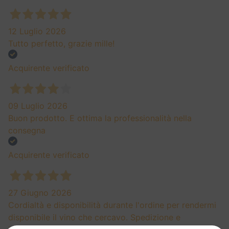
12 Luglio 2026
Tutto perfetto, grazie mille!
Acquirente verificato
09 Luglio 2026
Buon prodotto. E ottima la professionalità nella
consegna
Acquirente verificato
27 Giugno 2026
Cordialtà e disponibilità durante l'ordine per rendermi
disponibile il vino che cercavo. Spedizione e