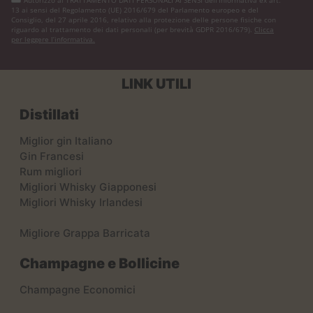
13 ai sensi del Regolamento (UE) 2016/679 del Parlamento europeo e del
Consiglio, del 27 aprile 2016, relativo alla protezione delle persone fisiche con
riguardo al trattamento dei dati personali (per brevità GDPR 2016/679).
Clicca
per leggere l’informativa.
LINK UTILI
Distillati
Miglior gin Italiano
Gin Francesi
Rum migliori
Migliori Whisky Giapponesi
Migliori Whisky Irlandesi
Migliore Grappa Barricata
Champagne e Bollicine
Champagne Economici