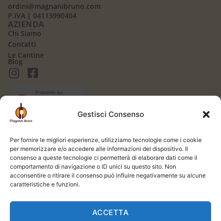
ordini@magnanibruno.com
P.IVA | 04113990404
AZIENDA
Chi Siamo
Contatti
Le Cantine
Blog
Gestisci Consenso
AREA CLIENTI
Il mio Account
Per fornire le migliori esperienze, utilizziamo tecnologie come i cookie
Login / Logout
per memorizzare e/o accedere alle informazioni del dispositivo. Il
Carrello
consenso a queste tecnologie ci permetterà di elaborare dati come il
Registrati
comportamento di navigazione o ID unici su questo sito. Non
Spedizione e Consegna
acconsentire o ritirare il consenso può influire negativamente su alcune
LEGALE
caratteristiche e funzioni.
Termini e Condizioni
Privacy Policy
ACCETTA
Cookie Policy