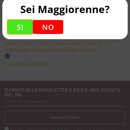
imballaggio precisi e puntuali. Consigliatissimo.
Sei Maggiorenne?
Acquirente verificato
SI
NO
18 Giugno 2026
Buon prodotto, conforme alla descrizione. Buon
imballaggio, consegna non molto veloce.
Acquirente verificato
ISCRIVITI ALLA NEWSLETTER E RICEVI UNO SCONTO
DEL 5%.
ISCRIVITI ORA
Autorizzo al TRATTAMENTO DATI PERSONALI AI SENSI dell'Informativa ex art.