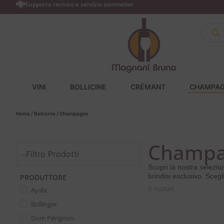
Supporto tecnico e servizio sommelier
VINI
BOLLICINE
CRÉMANT
CHAMPA
Home
/
Bollicine
/ Champagne
Champ
Filtro Prodotti
Scopri la nostra selezion
brindisi esclusivo. Scegl
PRODUTTORE
0 risultati
Ayala
Bollinger
Dom Pérignon