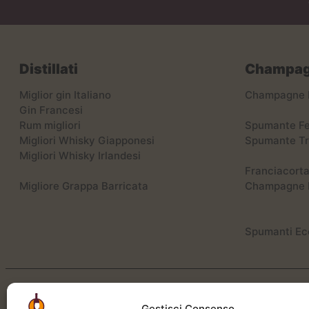
Distillati
Champagn
Miglior gin Italiano
Champagne 
Gin Francesi
Rum migliori
Spumante Fe
Migliori Whisky Giapponesi
Spumante Tr
Migliori Whisky Irlandesi
Franciacorta
Migliore Grappa Barricata
Champagne 
Spumanti Ec
Gestisci Consenso