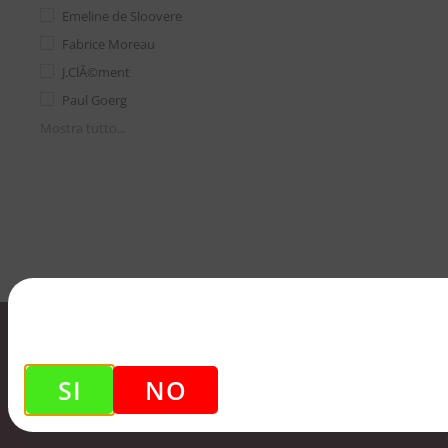
Emeline de Sloovere
Fabrice Moreau
J.ClÃ©ment
Paul Goerg
Mostra tutto...
SI
NO