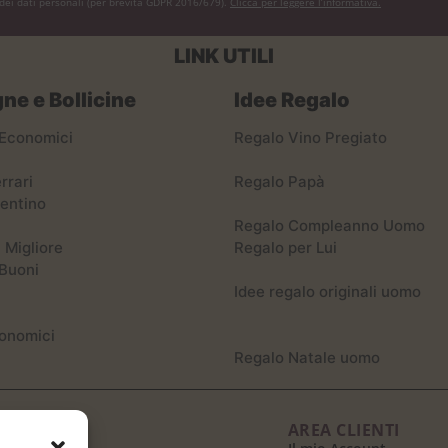
dei dati personali (per brevità GDPR 2016/679).
Clicca per leggere l’informativa.
LINK UTILI
e e Bollicine
Idee Regalo
Economici
Regalo Vino Pregiato
rrari
Regalo Papà
entino
Regalo Compleanno Uomo
 Migliore
Regalo per Lui
Buoni
Idee regalo originali uomo
onomici
Regalo Natale uomo
AZIENDA
AREA CLIENTI