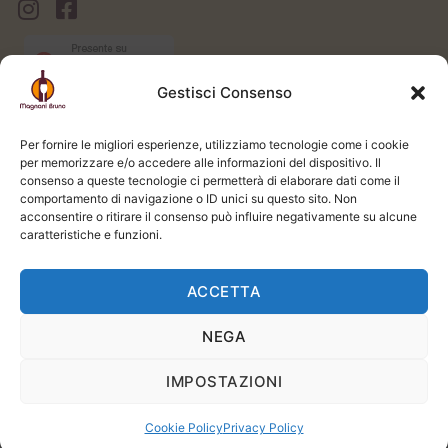
Gestisci Consenso
AREA CLIENTI
Il mio Account
Per fornire le migliori esperienze, utilizziamo tecnologie come i cookie
Login / Logout
per memorizzare e/o accedere alle informazioni del dispositivo. Il
Carrello
consenso a queste tecnologie ci permetterà di elaborare dati come il
Registrati
comportamento di navigazione o ID unici su questo sito. Non
Spedizione e Consegna
acconsentire o ritirare il consenso può influire negativamente su alcune
LEGALE
caratteristiche e funzioni.
Termini e Condizioni
Privacy Policy
ACCETTA
Cookie Policy
NEGA
Si prega di bere responsabilmente. L'uso di questo sito web e del servizio è riservato
ai soli adulti, in conformità con la legge applicabile. | Powered by
STUDIO99
IMPOSTAZIONI
Cookie Policy
Privacy Policy
Scrivici e ti risponderemo nel più breve tempo possibile.