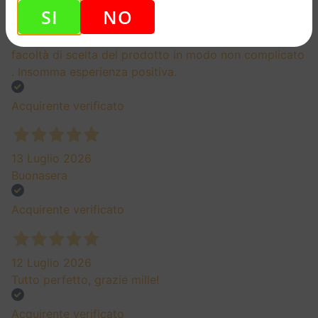
SI
NO
20 Luglio 2026
Tornero' ad acquistare perché offrite una buona
facoltà di scelta del prodotto in modo non complicato
. Insomma esperienza positiva.
Acquirente verificato
13 Luglio 2026
Buonasera
Acquirente verificato
12 Luglio 2026
Tutto perfetto, grazie mille!
Acquirente verificato