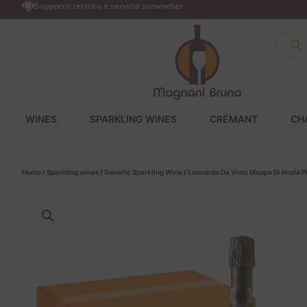
Supporto tecnico e servizio sommelier
WINES
SPARKLING WINES
CRÉMANT
CH
Home
/
Sparkling wines
/
Generic Sparkling Wine
/ Leonardo Da Vinci Mappa Di Imola P