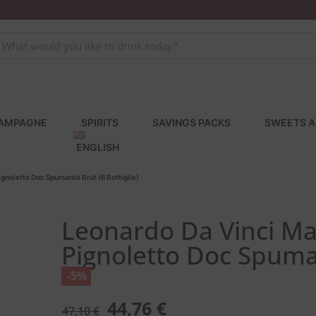
AMPAGNE
SPIRITS
SAVINGS PACKS
SWEETS A
ENGLISH
ignoletto Doc Spumante Brut (6 Bottiglie)
Leonardo Da Vinci Ma
Pignoletto Doc Spuman
-5%
44,76
€
47,10
€