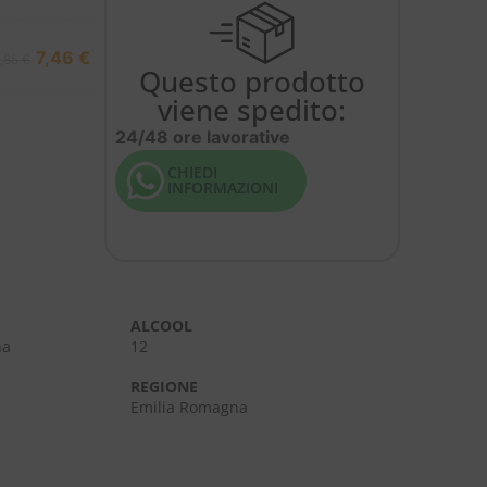
7,46
€
7,85
€
Questo prodotto
viene spedito:
24/48 ore lavorative
CHIEDI
INFORMAZIONI
ALCOOL
na
12
REGIONE
Emilia Romagna