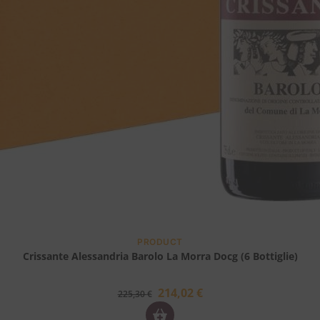
PRODUCT
Crissante Alessandria Barolo La Morra Docg (6 Bottiglie)
214,02
€
225,30
€