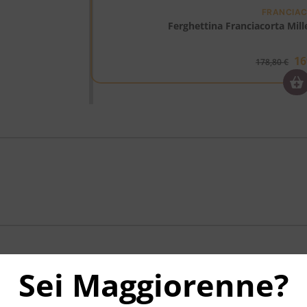
FRANCIA
Ferghettina Franciacorta Mille
16
178,80
€
Sei Maggiorenne?