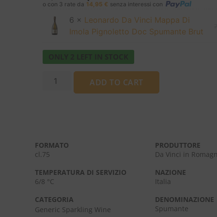
o con 3 rate da
14,95
€
senza interessi con
6 ×
Leonardo Da Vinci Mappa Di
Imola Pignoletto Doc Spumante Brut
ONLY 2 LEFT IN STOCK
ADD TO CART
FORMATO
PRODUTTORE
cl.75
Da Vinci in Romag
TEMPERATURA DI SERVIZIO
NAZIONE
6/8 °C
Italia
CATEGORIA
DENOMINAZIONE
Spumante
Generic Sparkling Wine