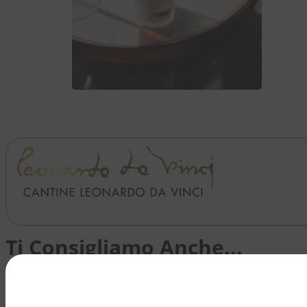
VEDI TUTTO >>
Ti Consigliamo Anche...
ITALIA