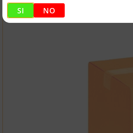
BAROLO DOCG
SI
NO
-5%