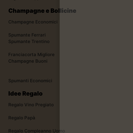
Champagne e Bollicine
Champagne Economici
Spumante Ferrari
Spumante Trentino
Franciacorta Migliore
Champagne Buoni
Spumanti Economici
Idee Regalo
Regalo Vino Pregiato
Regalo Papà
Regalo Compleanno Uomo