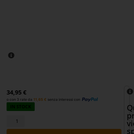
34,95
€
o con 3 rate da
11,65
€
senza interessi con
Q
IN STOCK
p
v
s