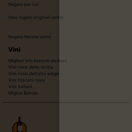
Regalo per Lui
Idee regalo originali uomo
Regalo Natale uomo
Vini
Migliori vini bianchi siciliani
Vini rossi della sicilia
Vini rossi dell'alto adige
Vini toscani rossi
Vini italiani
Miglior Barolo