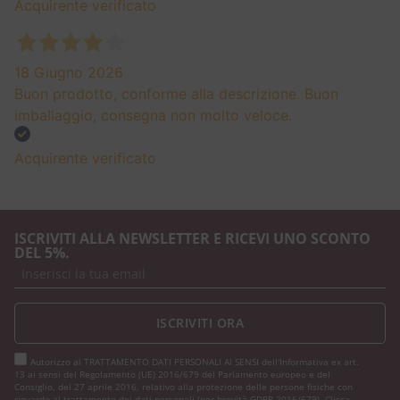
Acquirente verificato
18 Giugno 2026
Buon prodotto, conforme alla descrizione. Buon
imballaggio, consegna non molto veloce.
Acquirente verificato
ISCRIVITI ALLA NEWSLETTER E RICEVI UNO SCONTO
DEL 5%.
ISCRIVITI ORA
Autorizzo al TRATTAMENTO DATI PERSONALI AI SENSI dell'Informativa ex art.
13 ai sensi del Regolamento (UE) 2016/679 del Parlamento europeo e del
Consiglio, del 27 aprile 2016, relativo alla protezione delle persone fisiche con
riguardo al trattamento dei dati personali (per brevità GDPR 2016/679).
Clicca