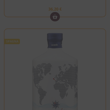
36,20
€
SPAGNA