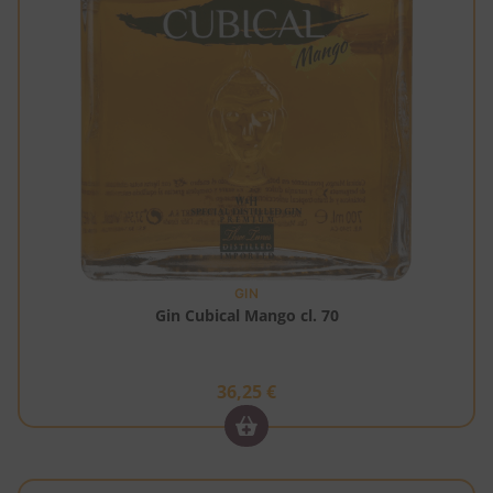
GIN
Gin Cubical Mango cl. 70
36,25
€