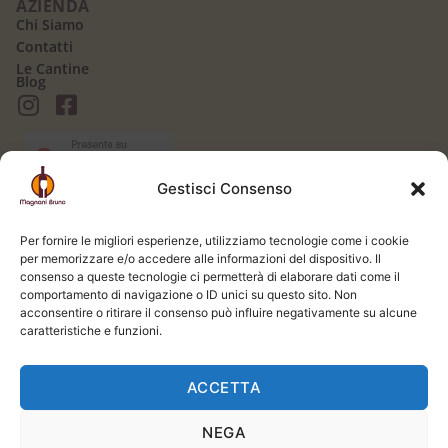
AZIENDA
Chi Siamo
Contatti
Le Cantine
Blog
Gestisci Consenso
AREA CLIENTI
Il mio Account
Per fornire le migliori esperienze, utilizziamo tecnologie come i cookie
Login / Logout
per memorizzare e/o accedere alle informazioni del dispositivo. Il
Carrello
consenso a queste tecnologie ci permetterà di elaborare dati come il
Registrati
comportamento di navigazione o ID unici su questo sito. Non
Spedizione e Consegna
acconsentire o ritirare il consenso può influire negativamente su alcune
LEGALE
caratteristiche e funzioni.
Termini e Condizioni
Privacy Policy
ACCETTA
Cookie Policy
NEGA