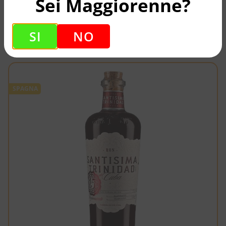
Sei Maggiorenne?
21,35
€
SI
NO
SPAGNA