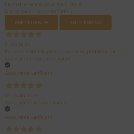
PRODUCT
Cortaccia Frauenhugel Lagrein Riserva Alto Adige Doc
2022
24,70
€
ITALIA
ALTO ADIGE DOC