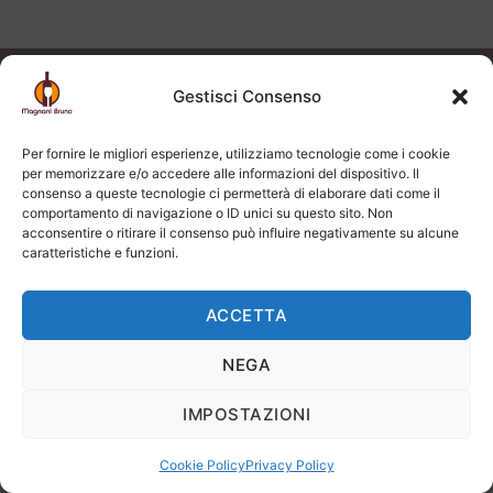
PRECEDENTE
SUCCESSIVO
Gestisci Consenso
2 Giorni Fa
Persone affidabili, pronti a risolvere problemi che si
Per fornire le migliori esperienze, utilizziamo tecnologie come i cookie
dovessero creare, consigliati.
per memorizzare e/o accedere alle informazioni del dispositivo. Il
consenso a queste tecnologie ci permetterà di elaborare dati come il
Acquirente verificato
comportamento di navigazione o ID unici su questo sito. Non
acconsentire o ritirare il consenso può influire negativamente su alcune
caratteristiche e funzioni.
31 Luglio 2026
ACCETTA
Tutto perfetto complimenti
NEGA
Acquirente verificato
IMPOSTAZIONI
27 Luglio 2026
Cookie Policy
Privacy Policy
Raccomandato!!! ho chiesto per un vino introvabile per