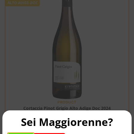
ALTO ADIGE DOC
PRODUCT
Cortaccia Pinot Grigio Alto Adige Doc 2024
Sei Maggiorenne?
12,05
€