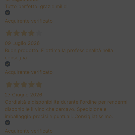
13,20
€
Eccellente
4,7
/5
138
recensioni
Le nostre recensioni a 4 e 5 stelle.
Clicca qui per leggerle tutte >