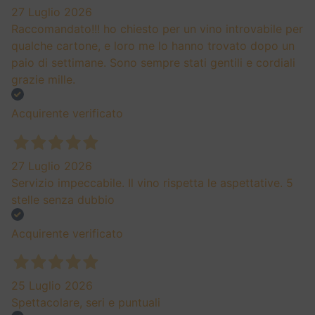
PRODUCT
Cortaccia Kirchhugel Cabernet Riserva Alto Adige Doc
2022
19,45
€