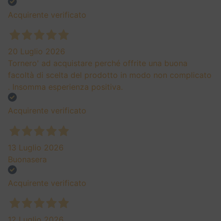
ITALIA
ALTO ADIGE DOC
PRODUCT
Alois Lageder Pinot Grigio Alto Adige Doc 2023