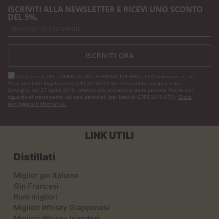
ISCRIVITI ALLA NEWSLETTER E RICEVI UNO SCONTO
DEL 5%.
ISCRIVITI ORA
Autorizzo al TRATTAMENTO DATI PERSONALI AI SENSI dell'Informativa ex art.
13 ai sensi del Regolamento (UE) 2016/679 del Parlamento europeo e del
Consiglio, del 27 aprile 2016, relativo alla protezione delle persone fisiche con
riguardo al trattamento dei dati personali (per brevità GDPR 2016/679).
Clicca
per leggere l’informativa.
LINK UTILI
Distillati
Miglior gin Italiano
Gin Francesi
Rum migliori
Migliori Whisky Giapponesi
Migliori Whisky Irlandesi