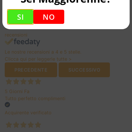
Eccellente
SI
NO
4,7
/5
137
recensioni
Le nostre recensioni a 4 e 5 stelle.
Clicca qui per leggerle tutte >
PRECEDENTE
SUCCESSIVO
5 Giorni Fa
Tutto perfetto complimenti
Acquirente verificato