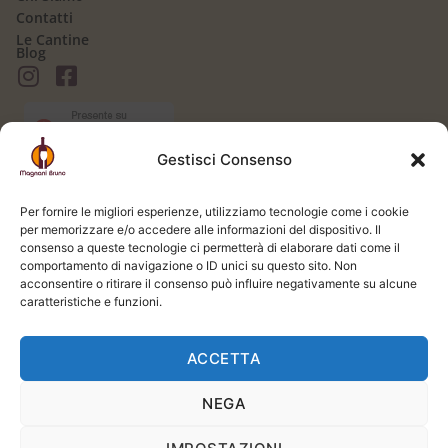
Contatti
Le Cantine
Blog
Gestisci Consenso
AREA CLIENTI
Il mio Account
Per fornire le migliori esperienze, utilizziamo tecnologie come i cookie
Login / Logout
per memorizzare e/o accedere alle informazioni del dispositivo. Il
Carrello
consenso a queste tecnologie ci permetterà di elaborare dati come il
Registrati
comportamento di navigazione o ID unici su questo sito. Non
Spedizione e Consegna
acconsentire o ritirare il consenso può influire negativamente su alcune
LEGALE
caratteristiche e funzioni.
Termini e Condizioni
Privacy Policy
ACCETTA
Cookie Policy
NEGA
Si prega di bere responsabilmente. L'uso di questo sito web e del servizio è riservato
ai soli adulti, in conformità con la legge applicabile. | Powered by
STUDIO99