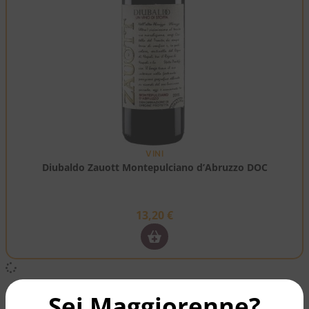
VINI
Diubaldo Zauott Montepulciano d’Abruzzo DOC
13,20
€
Sei Maggiorenne?