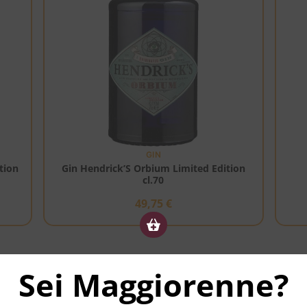
GIN
tion
Gin Hendrick’S Orbium Limited Edition
cl.70
49,75
€
Sei Maggiorenne?