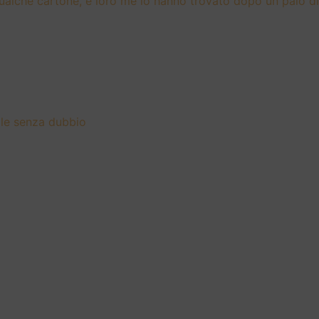
ualche cartone, e loro me lo hanno trovato dopo un paio di 
elle senza dubbio