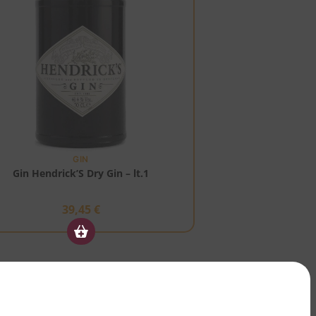
GIN
Gin Hendrick’S Dry Gin – lt.1
39,45
€