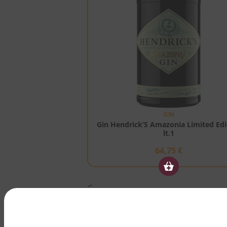
GIN
Gin Hendrick’S Amazonia Limited Edi
lt.1
64,75
€
Eccellente