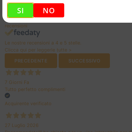
SI
NO
4,7
/5
137
recensioni
Le nostre recensioni a 4 e 5 stelle.
Clicca qui per leggerle tutte >
PRECEDENTE
SUCCESSIVO
7 Giorni Fa
Tutto perfetto complimenti
Acquirente verificato
27 Luglio 2026