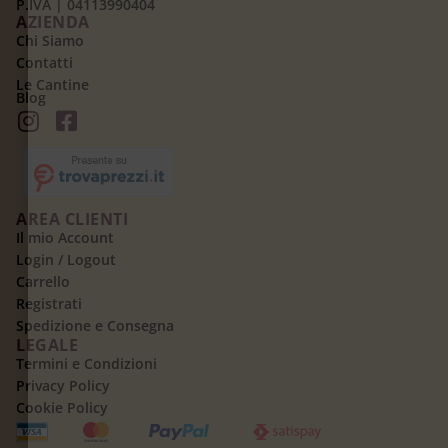
P.IVA | 04113990404
AZIENDA
Chi Siamo
Contatti
Le Cantine
Blog
AREA CLIENTI
Il mio Account
Login / Logout
Carrello
Registrati
Spedizione e Consegna
LEGALE
Termini e Condizioni
Privacy Policy
Cookie Policy