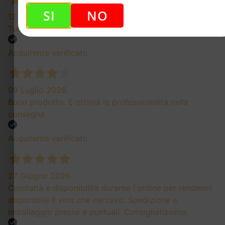
SI
NO
12 Luglio 2026
Tutto perfetto, grazie mille!
Acquirente verificato
09 Luglio 2026
Buon prodotto. E ottima la professionalità nella
consegna
Acquirente verificato
27 Giugno 2026
Cordialtà e disponibilità durante l'ordine per rendermi
disponibile il vino che cercavo. Spedizione e
imballaggio precisi e puntuali. Consigliatissimo.