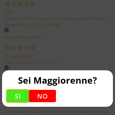
Oggi
Persone affidabili, pronti a risolvere problemi che si
dovessero creare, consigliati.
Acquirente verificato
31 Luglio 2026
Tutto perfetto complimenti
Acquirente verificato
Sei Maggiorenne?
27 Luglio 2026
SI
NO
Raccomandato!!! ho chiesto per un vino introvabile per
qualche cartone, e loro me lo hanno trovato dopo un
paio di settimane. Sono sempre stati gentili e cordiali