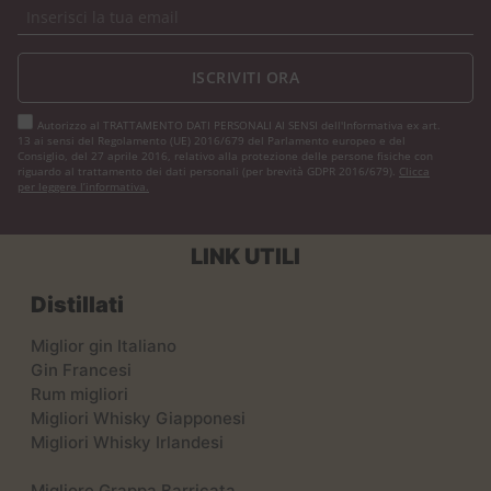
ISCRIVITI ORA
Autorizzo al TRATTAMENTO DATI PERSONALI AI SENSI dell'Informativa ex art.
13 ai sensi del Regolamento (UE) 2016/679 del Parlamento europeo e del
Consiglio, del 27 aprile 2016, relativo alla protezione delle persone fisiche con
riguardo al trattamento dei dati personali (per brevità GDPR 2016/679).
Clicca
per leggere l’informativa.
LINK UTILI
Distillati
Miglior gin Italiano
Gin Francesi
Rum migliori
Migliori Whisky Giapponesi
Migliori Whisky Irlandesi
Migliore Grappa Barricata