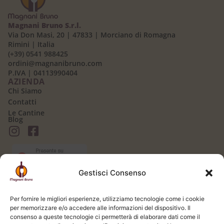
Magnani Bruno S.r.l.
Via Don Masi, 20 | 47833 | Morciano di Romagna
Rimini | Italia
(+39) 0541 988425
ordini@magnanibruno.com
P.IVA | 04113990404
AZIENDA
Chi Siamo
Contatti
Le Cantine
Blog
Gestisci Consenso
AREA CLIENTI
Il mio Account
Per fornire le migliori esperienze, utilizziamo tecnologie come i cookie
Login / Logout
per memorizzare e/o accedere alle informazioni del dispositivo. Il
Carrello
consenso a queste tecnologie ci permetterà di elaborare dati come il
Registrati