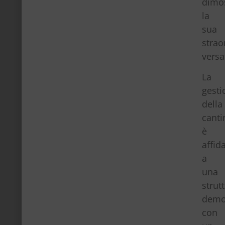
dimo
la
sua
strao
versat
La
gesti
della
canti
è
affid
a
una
strut
demo
con