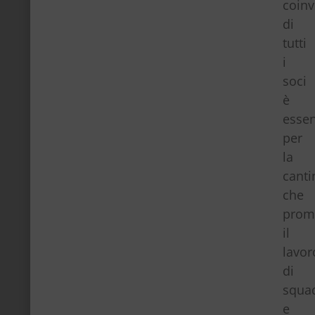
coin
di
tutti
i
soci
è
essen
per
la
canti
che
prom
il
lavor
di
squa
e