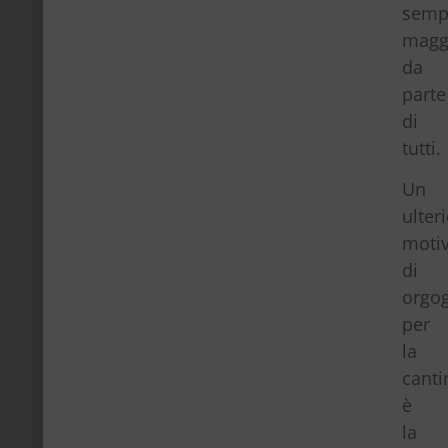
semp
magg
da
parte
di
tutti.
Un
ulter
moti
di
orgog
per
la
canti
è
la