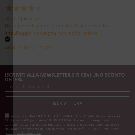
18 Giugno 2026
Buon prodotto, conforme alla descrizione. Buon
imballaggio, consegna non molto veloce.
Acquirente verificato
ISCRIVITI ALLA NEWSLETTER E RICEVI UNO SCONTO
DEL 5%.
ISCRIVITI ORA
Autorizzo al TRATTAMENTO DATI PERSONALI AI SENSI dell'Informativa ex art.
13 ai sensi del Regolamento (UE) 2016/679 del Parlamento europeo e del
Consiglio, del 27 aprile 2016, relativo alla protezione delle persone fisiche con
riguardo al trattamento dei dati personali (per brevità GDPR 2016/679).
Clicca
per leggere l’informativa.