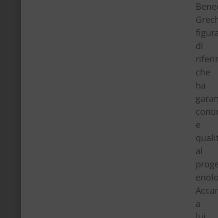
Bene
Grech
figur
di
rifer
che
ha
garan
conti
e
quali
al
proge
enolo
Acca
a
lui,