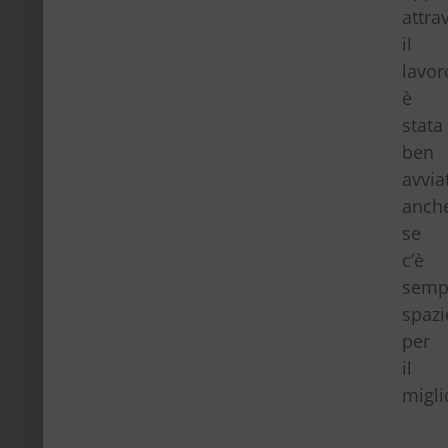
attra
il
lavor
è
stata
ben
avvia
anch
se
c’è
semp
spazi
per
il
migl