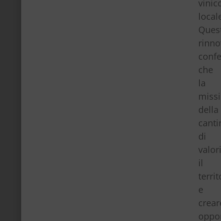
vinic
local
Ques
rinn
conf
che
la
miss
della
canti
di
valor
il
territ
e
crear
oppor