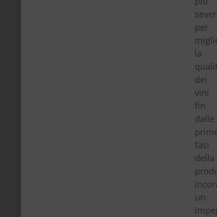
più
seve
per
migli
la
quali
dei
vini
fin
dalle
prim
fasi
della
prod
inco
un
impe