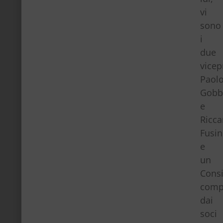
vi
sono
i
due
vicep
Paol
Gobb
e
Ricca
Fusin
e
un
Consi
comp
dai
soci