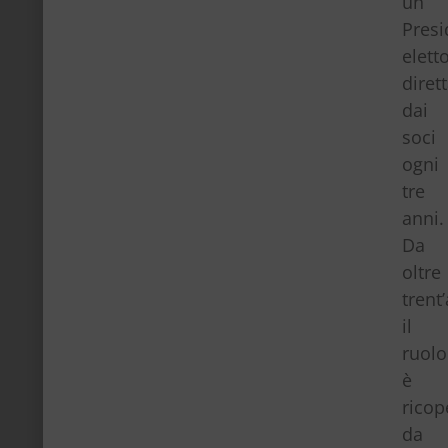
un
Presi
elett
diret
dai
soci
ogni
tre
anni.
Da
oltre
trent
il
ruolo
è
ricop
da