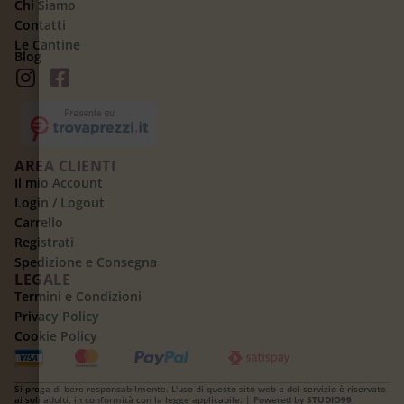
Chi Siamo
Contatti
Le Cantine
Blog
AREA CLIENTI
Il mio Account
Login / Logout
Carrello
Registrati
Spedizione e Consegna
LEGALE
Termini e Condizioni
Privacy Policy
Cookie Policy
Si prega di bere responsabilmente. L'uso di questo sito web e del servizio è riservato
ai soli adulti, in conformità con la legge applicabile. | Powered by
STUDIO99