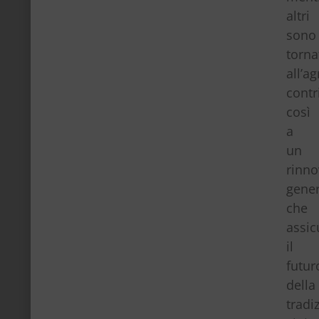
altri
sono
torna
all’ag
cont
così
a
un
rinn
gener
che
assic
il
futur
della
tradi