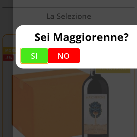
La Selezione
Sei Maggiorenne?
MORELLINO DI SCANSANO DOCG
SI
NO
-5%