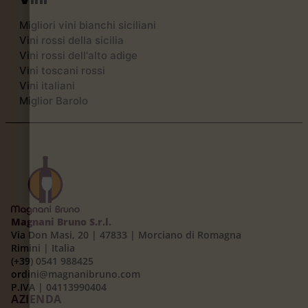
Migliori vini bianchi siciliani
Vini rossi della sicilia
Vini rossi dell'alto adige
Vini toscani rossi
Vini italiani
Miglior Barolo
Magnani Bruno S.r.l.
Via Don Masi, 20 | 47833 | Morciano di Romagna
Rimini | Italia
(+39) 0541 988425
ordini@magnanibruno.com
P.IVA | 04113990404
AZIENDA