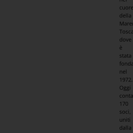
cuor
della
Mar
Tosc
dove
è
stata
fond
nel
1972.
Oggi
cont
170
soci,
uniti
dalla