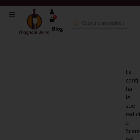
0
Blog
La
canti
ha
le
sue
radic
a
Scan
nel