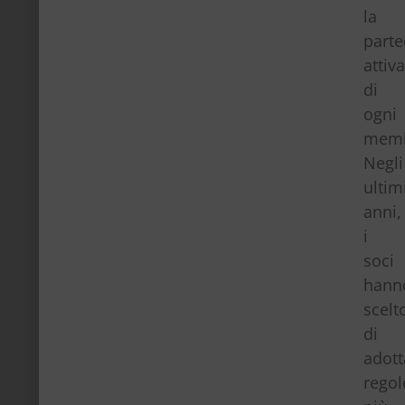
la
parte
attiv
di
ogni
memb
Negli
ultim
anni,
i
soci
hann
scelt
di
adott
regol