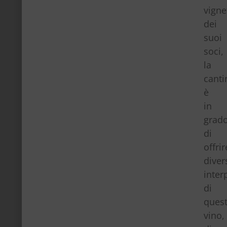
vigne
dei
suoi
soci,
la
canti
è
in
grad
di
offrir
diver
inter
di
ques
vino,