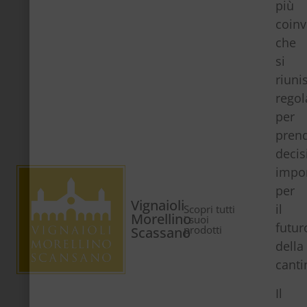
più
coinv
che
si
riuni
rego
per
pren
decis
impor
per
Vignaioli
il
Scopri tutti
Morellino
i suoi
futur
prodotti
Scassano
della
canti
Il