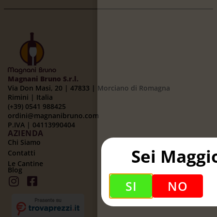
Magnani Bruno S.r.l.
Via Don Masi, 20 | 47833 | Morciano di Romagna
Rimini | Italia
(+39) 0541 988425
ordini@magnanibruno.com
P.IVA | 04113990404
AZIENDA
Chi Siamo
Sei Maggi
Contatti
Le Cantine
Blog
SI
NO