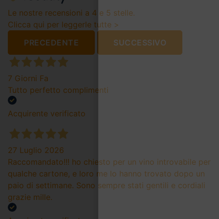
Le nostre recensioni a 4 e 5 stelle.
Clicca qui per leggerle tutte >
PRECEDENTE
SUCCESSIVO
7 Giorni Fa
Tutto perfetto complimenti
Acquirente verificato
27 Luglio 2026
Raccomandato!!! ho chiesto per un vino introvabile per
qualche cartone, e loro me lo hanno trovato dopo un
paio di settimane. Sono sempre stati gentili e cordiali
grazie mille.