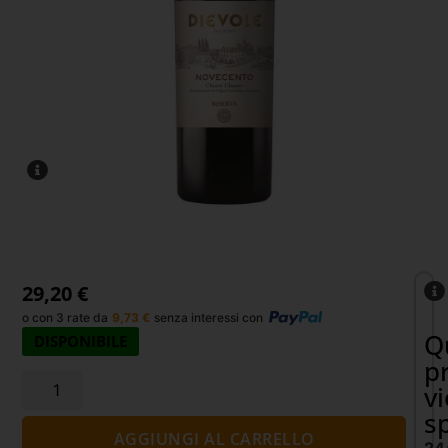
29,20
€
o con 3 rate da
9,73
€
senza interessi con
Q
DISPONIBILE
p
v
s
AGGIUNGI AL CARRELLO