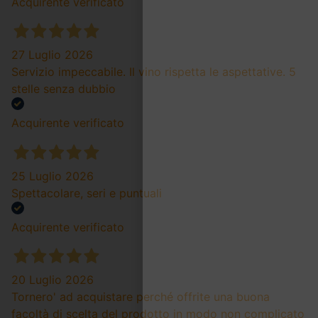
Acquirente verificato
27 Luglio 2026
Servizio impeccabile. Il vino rispetta le aspettative. 5
stelle senza dubbio
Acquirente verificato
25 Luglio 2026
Spettacolare, seri e puntuali
Acquirente verificato
20 Luglio 2026
Tornero' ad acquistare perché offrite una buona
facoltà di scelta del prodotto in modo non complicato