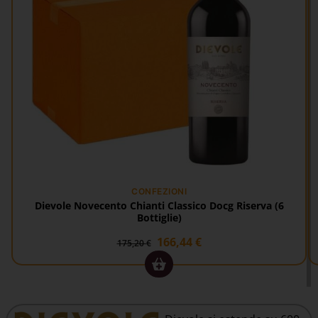
CONFEZIONI
Dievole Novecento Chianti Classico Docg Riserva (6
Bottiglie)
166,44
€
175,20
€