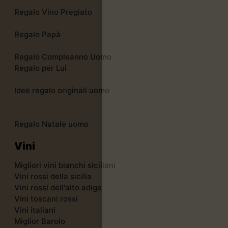
Regalo Vino Pregiato
Regalo Papà
Regalo Compleanno Uomo
Regalo per Lui
Idee regalo originali uomo
Regalo Natale uomo
Vini
Migliori vini bianchi siciliani
Vini rossi della sicilia
Vini rossi dell'alto adige
Vini toscani rossi
Vini italiani
Miglior Barolo