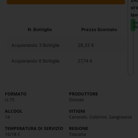
24
or
lav
CH
IN
N. Bottiglie
Prezzo Scontato
Acquistando 3 Bottiglie
28,32
€
Acquistando 6 Bottiglie
27,74
€
FORMATO
PRODUTTORE
cl.75
Dievole
ALCOOL
VITIGNI
14
Canaiolo, Colorino, Sangiovese
TEMPERATURA DI SERVIZIO
REGIONE
16/18 C
Toscana