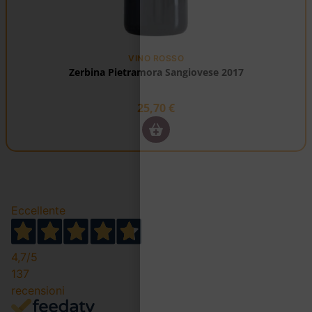
VINO ROSSO
Zerbina Pietramora Sangiovese 2017
25,70
€
Eccellente
4,7
/5
137
recensioni