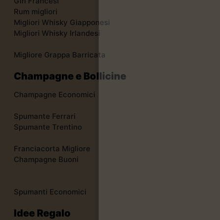
Gin Francesi
Rum migliori
Migliori Whisky Giapponesi
Migliori Whisky Irlandesi
Migliore Grappa Barricata
Champagne e Bollicine
Champagne Economici
Spumante Ferrari
Spumante Trentino
Franciacorta Migliore
Champagne Buoni
Spumanti Economici
Idee Regalo