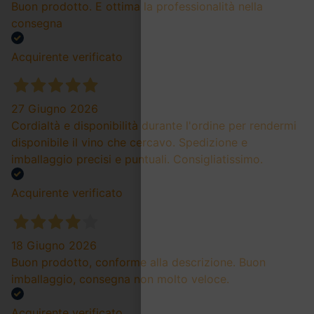
Buon prodotto. E ottima la professionalità nella
consegna
Acquirente verificato
27 Giugno 2026
Cordialtà e disponibilità durante l'ordine per rendermi
disponibile il vino che cercavo. Spedizione e
imballaggio precisi e puntuali. Consigliatissimo.
Acquirente verificato
18 Giugno 2026
Buon prodotto, conforme alla descrizione. Buon
imballaggio, consegna non molto veloce.
Acquirente verificato