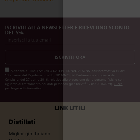
ISCRIVITI ALLA NEWSLETTER E RICEVI UNO SCONTO
DEL 5%.
ISCRIVITI ORA
Autorizzo al TRATTAMENTO DATI PERSONALI AI SENSI dell'Informativa ex art.
13 ai sensi del Regolamento (UE) 2016/679 del Parlamento europeo e del
Consiglio, del 27 aprile 2016, relativo alla protezione delle persone fisiche con
riguardo al trattamento dei dati personali (per brevità GDPR 2016/679).
Clicca
per leggere l’informativa.
LINK UTILI
Distillati
Miglior gin Italiano