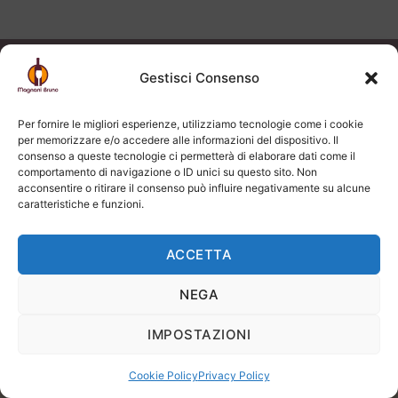
Gestisci Consenso
VINO ROSSO
Cavallotto Bricco Boschis Barolo Docg 2021
Per fornire le migliori esperienze, utilizziamo tecnologie come i cookie
per memorizzare e/o accedere alle informazioni del dispositivo. Il
consenso a queste tecnologie ci permetterà di elaborare dati come il
98,15
€
comportamento di navigazione o ID unici su questo sito. Non
acconsentire o ritirare il consenso può influire negativamente su alcune
caratteristiche e funzioni.
ACCETTA
ITALIA
NEGA
BAROLO DOCG
IMPOSTAZIONI
Cookie Policy
Privacy Policy