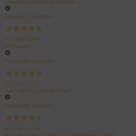
ITALIA
BAROLO DOCG
VINO ROSSO
Cavallotto Riserva Vigna San Giuseppe Barolo Docg