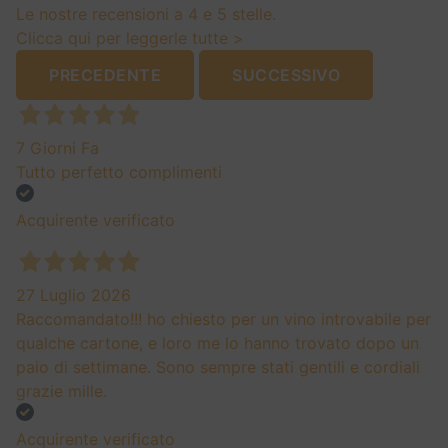
VINO ROSSO
Burlotto Gian Carlo Barolo Docg 2021
26,35
€
ITALIA
BAROLO DOCG