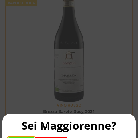
BAROLO DOCG
VINO ROSSO
Brezza Barolo Docg 2021
Sei Maggiorenne?
34,25
€