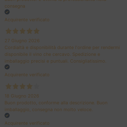
2019
196,30
€
ITALIA
BAROLO DOCG