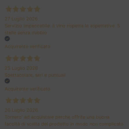
VINO ROSSO
Castello Di Verduno Barolo Docg 2021
42,50
€