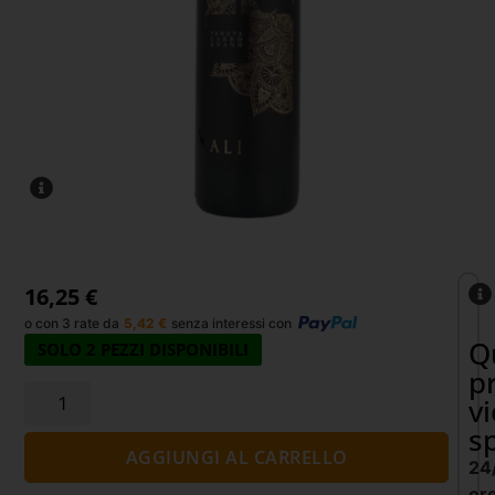
16,25
€
o con 3 rate da
5,42
€
senza interessi con
Q
SOLO 2 PEZZI DISPONIBILI
p
v
s
AGGIUNGI AL CARRELLO
24
or