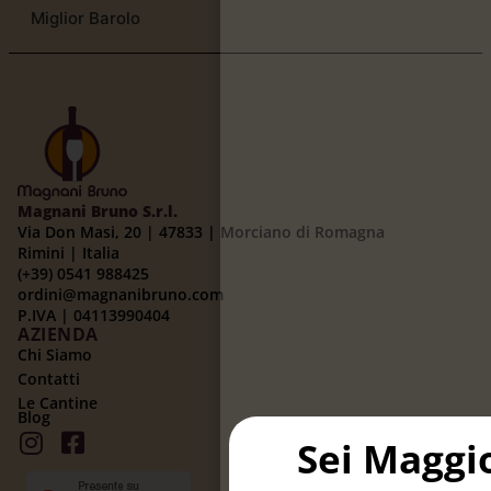
Miglior Barolo
Magnani Bruno S.r.l.
Via Don Masi, 20 | 47833 | Morciano di Romagna
Rimini | Italia
(+39) 0541 988425
ordini@magnanibruno.com
P.IVA | 04113990404
AZIENDA
Chi Siamo
Contatti
Le Cantine
Blog
Sei Maggi