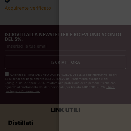
Acquirente verificato
ISCRIVITI ALLA NEWSLETTER E RICEVI UNO SCONTO
DEL 5%.
ISCRIVITI ORA
Autorizzo al TRATTAMENTO DATI PERSONALI AI SENSI dell'Informativa ex art.
13 ai sensi del Regolamento (UE) 2016/679 del Parlamento europeo e del
Consiglio, del 27 aprile 2016, relativo alla protezione delle persone fisiche con
riguardo al trattamento dei dati personali (per brevità GDPR 2016/679).
Clicca
per leggere l’informativa.
LINK UTILI
Distillati