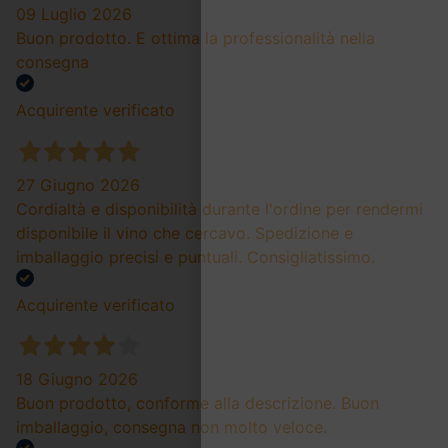
09 Luglio 2026
Buon prodotto. E ottima la professionalità nella
consegna
Acquirente verificato
27 Giugno 2026
Cordialtà e disponibilità durante l'ordine per rendermi
disponibile il vino che cercavo. Spedizione e
imballaggio precisi e puntuali. Consigliatissimo.
Acquirente verificato
18 Giugno 2026
Buon prodotto, conforme alla descrizione. Buon
imballaggio, consegna non molto veloce.