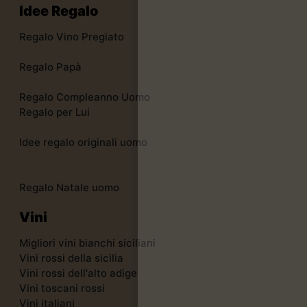
Idee Regalo
Regalo Vino Pregiato
Regalo Papà
Regalo Compleanno Uomo
Regalo per Lui
Idee regalo originali uomo
Regalo Natale uomo
Vini
Migliori vini bianchi siciliani
Vini rossi della sicilia
Vini rossi dell'alto adige
Vini toscani rossi
Vini italiani