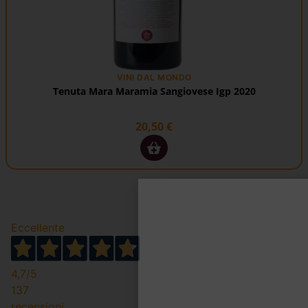
VINI DAL MONDO
Tenuta Mara Maramia Sangiovese Igp 2020
20,50
€
Eccellente
4,7
/5
137
recensioni