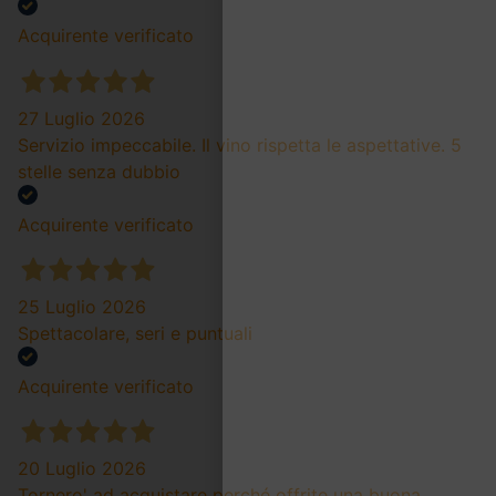
Acquirente verificato
27 Luglio 2026
Servizio impeccabile. Il vino rispetta le aspettative. 5
stelle senza dubbio
Acquirente verificato
25 Luglio 2026
Spettacolare, seri e puntuali
Acquirente verificato
20 Luglio 2026
Tornero' ad acquistare perché offrite una buona