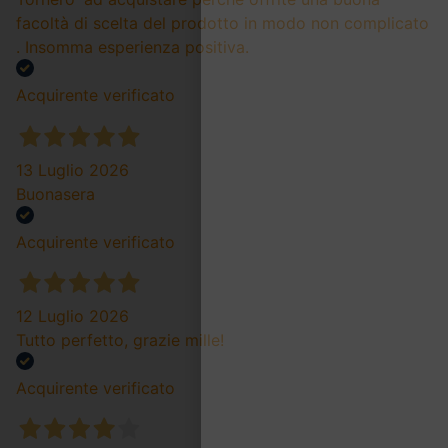
facoltà di scelta del prodotto in modo non complicato
. Insomma esperienza positiva.
Acquirente verificato
13 Luglio 2026
Buonasera
Acquirente verificato
12 Luglio 2026
Tutto perfetto, grazie mille!
Acquirente verificato