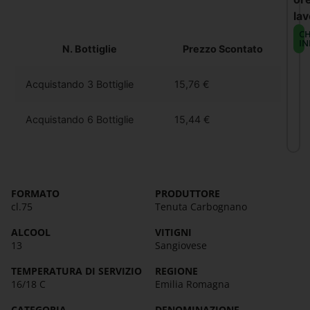
lav
CH
IN
N. Bottiglie
Prezzo Scontato
Acquistando 3 Bottiglie
15,76
€
Acquistando 6 Bottiglie
15,44
€
FORMATO
PRODUTTORE
cl.75
Tenuta Carbognano
ALCOOL
VITIGNI
13
Sangiovese
TEMPERATURA DI SERVIZIO
REGIONE
16/18 C
Emilia Romagna
CATEGORIA
DENOMINAZIONE