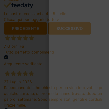
Le nostre recensioni a 4 e 5 stelle.
Clicca qui per leggerle tutte >
PRECEDENTE
SUCCESSIVO
7 Giorni Fa
Tutto perfetto complimenti
Acquirente verificato
27 Luglio 2026
Raccomandato!!! ho chiesto per un vino introvabile per
qualche cartone, e loro me lo hanno trovato dopo un
paio di settimane. Sono sempre stati gentili e cordiali
grazie mille.