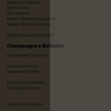
Miglior gin Italiano
Gin Francesi
Rum migliori
Migliori Whisky Giapponesi
Migliori Whisky Irlandesi
Migliore Grappa Barricata
Champagne e Bollicine
Champagne Economici
Spumante Ferrari
Spumante Trentino
Franciacorta Migliore
Champagne Buoni
Spumanti Economici