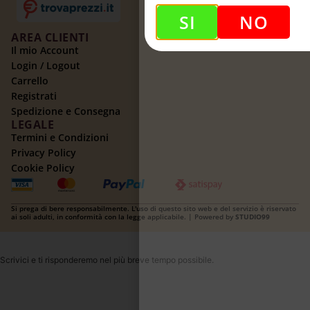
SI
NO
AREA CLIENTI
Il mio Account
Login / Logout
Carrello
Registrati
Spedizione e Consegna
LEGALE
Termini e Condizioni
Privacy Policy
Cookie Policy
Si prega di bere responsabilmente. L'uso di questo sito web e del servizio è riservato
ai soli adulti, in conformità con la legge applicabile. | Powered by
STUDIO99
Scrivici e ti risponderemo nel più breve tempo possibile.