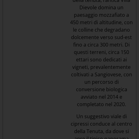
della tenuta, l’antica Villa
Dievole domina un
paesaggio mozzafiato a
450 metri di altitudine, con
le colline che degradano
dolcemente verso sud-est
fino a circa 300 metri. Di
questi terreni, circa 150
ettari sono dedicati ai
vigneti, prevalentemente
coltivati a Sangiovese, con
un percorso di
conversione biologica
avviato nel 2014 e
completato nel 2020.
Un suggestivo viale di
cipressi conduce al centro
della Tenuta, da dove si
apre il tipico panorama