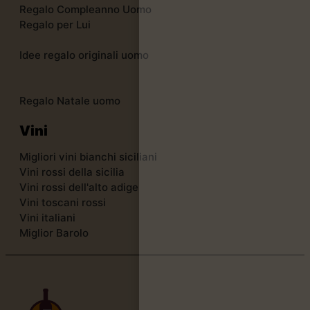
Regalo Compleanno Uomo
Regalo per Lui
Idee regalo originali uomo
Regalo Natale uomo
Vini
Migliori vini bianchi siciliani
Vini rossi della sicilia
Vini rossi dell'alto adige
Vini toscani rossi
Vini italiani
Miglior Barolo