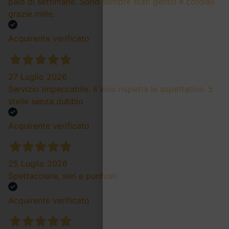
paio di settimane. Sono sempre stati gentili e cordiali
grazie mille.
Acquirente verificato
27 Luglio 2026
Servizio impeccabile. Il vino rispetta le aspettative. 5
stelle senza dubbio
Acquirente verificato
25 Luglio 2026
Spettacolare, seri e puntuali
Acquirente verificato