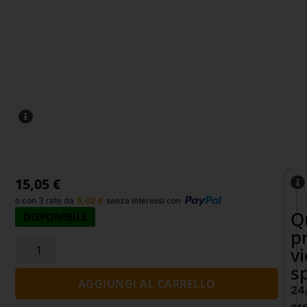
15,05
€
o con 3 rate da
5,02
€
senza interessi con
Q
DISPONIBILE
p
v
s
AGGIUNGI AL CARRELLO
24
or