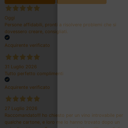
Oggi
Persone affidabili, pronti a risolvere problemi che si
dovessero creare, consigliati.
Acquirente verificato
31 Luglio 2026
Tutto perfetto complimenti
Acquirente verificato
27 Luglio 2026
Raccomandato!!! ho chiesto per un vino introvabile per
qualche cartone, e loro me lo hanno trovato dopo un