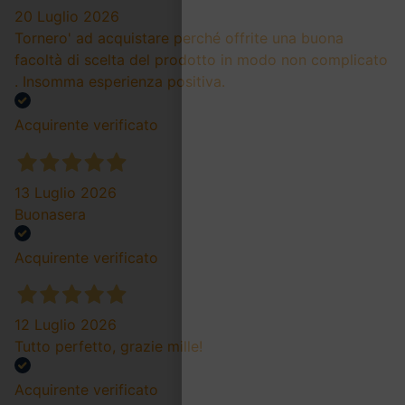
20 Luglio 2026
Tornero' ad acquistare perché offrite una buona
facoltà di scelta del prodotto in modo non complicato
. Insomma esperienza positiva.
Acquirente verificato
13 Luglio 2026
Buonasera
Acquirente verificato
12 Luglio 2026
Tutto perfetto, grazie mille!
Acquirente verificato