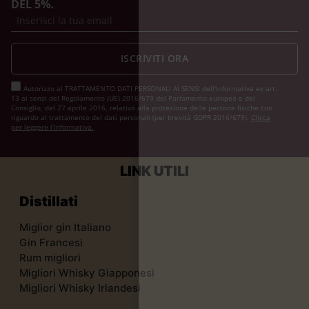
DEL 5%.
ISCRIVITI ORA
Autorizzo al TRATTAMENTO DATI PERSONALI AI SENSI dell'Informativa ex art.
13 ai sensi del Regolamento (UE) 2016/679 del Parlamento europeo e del
Consiglio, del 27 aprile 2016, relativo alla protezione delle persone fisiche con
riguardo al trattamento dei dati personali (per brevità GDPR 2016/679).
Clicca
per leggere l’informativa.
LINK UTILI
Distillati
Miglior gin Italiano
Gin Francesi
Rum migliori
Migliori Whisky Giapponesi
Migliori Whisky Irlandesi