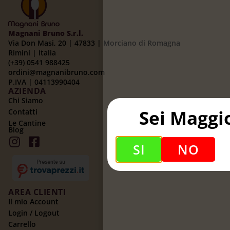
Magnani Bruno S.r.l.
Via Don Masi, 20 | 47833 | Morciano di Romagna
Rimini | Italia
(+39) 0541 988425
ordini@magnanibruno.com
P.IVA | 04113990404
AZIENDA
Chi Siamo
Sei Maggi
Contatti
Le Cantine
Blog
SI
NO
AREA CLIENTI
Il mio Account
Login / Logout
Carrello