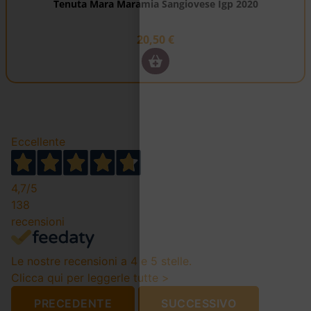
Tenuta Mara Maramia Sangiovese Igp 2020
20,50
€
Eccellente
4,7
/5
138
recensioni
Le nostre recensioni a 4 e 5 stelle.
Clicca qui per leggerle tutte >
PRECEDENTE
SUCCESSIVO