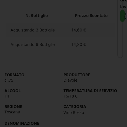
lav
CH
N. Bottiglie
Prezzo Scontato
IN
Acquistando 3 Bottiglie
14,60
€
Acquistando 6 Bottiglie
14,30
€
FORMATO
PRODUTTORE
cl.75
Dievole
ALCOOL
TEMPERATURA DI SERVIZIO
14
16/18 C
REGIONE
CATEGORIA
Toscana
Vino Rosso
DENOMINAZIONE