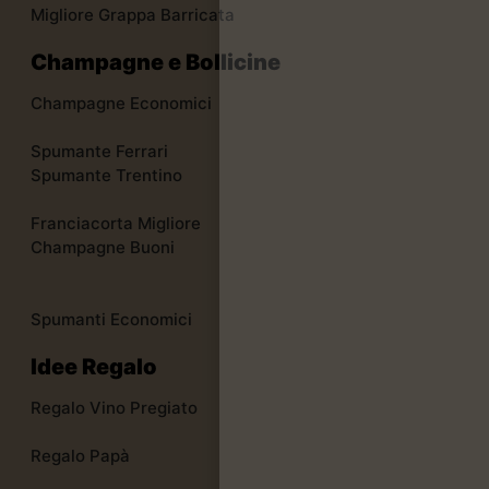
Migliore Grappa Barricata
Champagne e Bollicine
Champagne Economici
Spumante Ferrari
Spumante Trentino
Franciacorta Migliore
Champagne Buoni
Spumanti Economici
Idee Regalo
Regalo Vino Pregiato
Regalo Papà