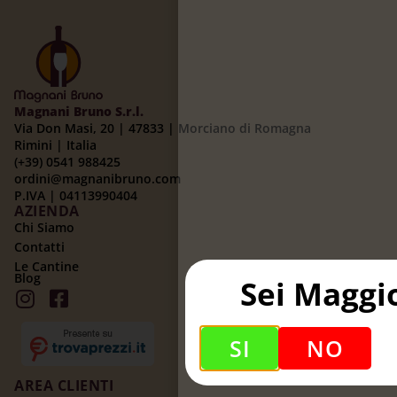
Magnani Bruno S.r.l.
Via Don Masi, 20 | 47833 | Morciano di Romagna
Rimini | Italia
(+39) 0541 988425
ordini@magnanibruno.com
P.IVA | 04113990404
AZIENDA
Chi Siamo
Contatti
Le Cantine
Blog
Sei Maggi
SI
NO
AREA CLIENTI