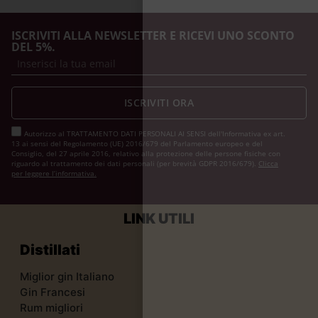
ISCRIVITI ALLA NEWSLETTER E RICEVI UNO SCONTO
DEL 5%.
ISCRIVITI ORA
Autorizzo al TRATTAMENTO DATI PERSONALI AI SENSI dell'Informativa ex art.
13 ai sensi del Regolamento (UE) 2016/679 del Parlamento europeo e del
Consiglio, del 27 aprile 2016, relativo alla protezione delle persone fisiche con
riguardo al trattamento dei dati personali (per brevità GDPR 2016/679).
Clicca
per leggere l’informativa.
LINK UTILI
Distillati
Miglior gin Italiano
Gin Francesi
Rum migliori