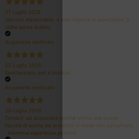
27 Luglio 2026
Servizio impeccabile. Il vino rispetta le aspettative. 5
stelle senza dubbio
Acquirente verificato
25 Luglio 2026
Spettacolare, seri e puntuali
Acquirente verificato
20 Luglio 2026
Tornero' ad acquistare perché offrite una buona
facoltà di scelta del prodotto in modo non complicato
. Insomma esperienza positiva.