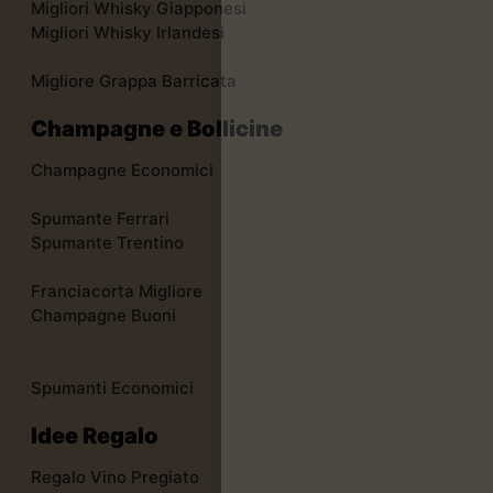
Migliori Whisky Giapponesi
Migliori Whisky Irlandesi
Migliore Grappa Barricata
Champagne e Bollicine
Champagne Economici
Spumante Ferrari
Spumante Trentino
Franciacorta Migliore
Champagne Buoni
Spumanti Economici
Idee Regalo
Regalo Vino Pregiato