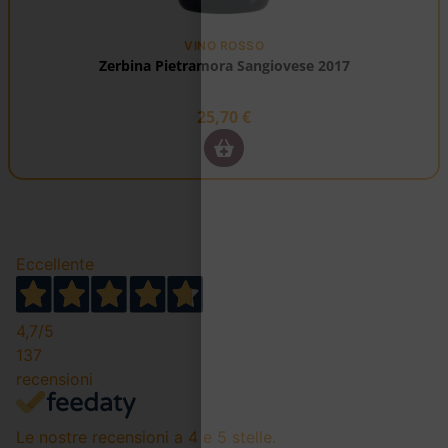
VINO ROSSO
Zerbina Pietramora Sangiovese 2017
25,70
€
Eccellente
4,7
/5
137
recensioni
Le nostre recensioni a 4 e 5 stelle.