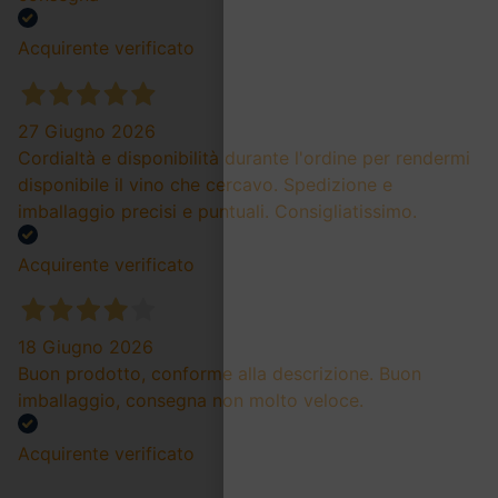
Acquirente verificato
27 Giugno 2026
Cordialtà e disponibilità durante l'ordine per rendermi
disponibile il vino che cercavo. Spedizione e
imballaggio precisi e puntuali. Consigliatissimo.
Acquirente verificato
18 Giugno 2026
Buon prodotto, conforme alla descrizione. Buon
imballaggio, consegna non molto veloce.
Acquirente verificato