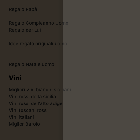
Regalo Papà
Regalo Compleanno Uomo
Regalo per Lui
Idee regalo originali uomo
Regalo Natale uomo
Vini
Migliori vini bianchi siciliani
Vini rossi della sicilia
Vini rossi dell'alto adige
Vini toscani rossi
Vini italiani
Miglior Barolo