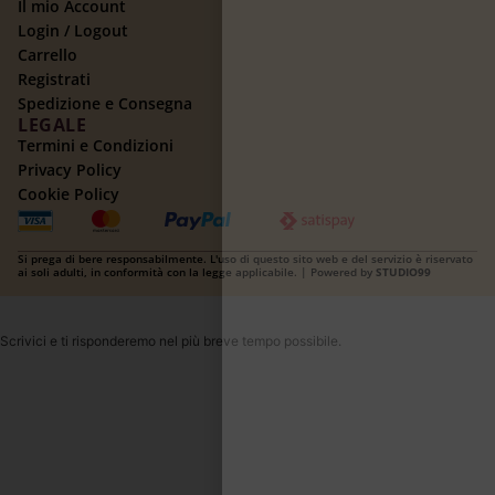
Il mio Account
Login / Logout
Carrello
Registrati
Spedizione e Consegna
LEGALE
Termini e Condizioni
Privacy Policy
Cookie Policy
Si prega di bere responsabilmente. L'uso di questo sito web e del servizio è riservato
ai soli adulti, in conformità con la legge applicabile. | Powered by
STUDIO99
Scrivici e ti risponderemo nel più breve tempo possibile.