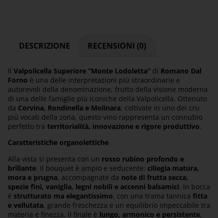
DESCRIZIONE
RECENSIONI (0)
Il
Valpolicella Superiore “Monte Lodoletta”
di
Romano Dal
Forno
è una delle interpretazioni più straordinarie e
autorevoli della denominazione, frutto della visione moderna
di una delle famiglie più iconiche della Valpolicella. Ottenuto
da
Corvina, Rondinella e Molinara
, coltivate in uno dei cru
più vocati della zona, questo vino rappresenta un connubio
perfetto tra
territorialità, innovazione e rigore produttivo
.
Caratteristiche organolettiche
Alla vista si presenta con un
rosso rubino profondo e
brillante
. Il bouquet è ampio e seducente:
ciliegia matura,
mora e prugna
, accompagnate da
note di frutta secca,
spezie fini, vaniglia, legni nobili e accenni balsamici
. In bocca
è
strutturato ma elegantissimo
, con una trama tannica
fitta
e vellutata
, grande freschezza e un equilibrio impeccabile tra
materia e finezza. Il finale è
lungo, armonico e persistente
,