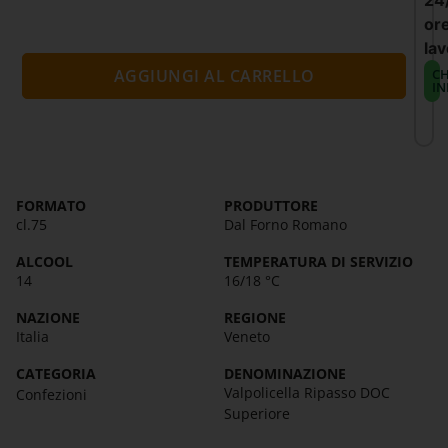
24
or
lav
CH
AGGIUNGI AL CARRELLO
IN
FORMATO
PRODUTTORE
cl.75
Dal Forno Romano
ALCOOL
TEMPERATURA DI SERVIZIO
14
16/18 °C
NAZIONE
REGIONE
Italia
Veneto
CATEGORIA
DENOMINAZIONE
Valpolicella Ripasso DOC
Confezioni
Superiore