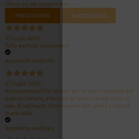
Clicca qui per leggerle tutte >
PRECEDENTE
SUCCESSIVO
31 Luglio 2026
Tutto perfetto complimenti
Acquirente verificato
27 Luglio 2026
Raccomandato!!! ho chiesto per un vino introvabile per
qualche cartone, e loro me lo hanno trovato dopo un
paio di settimane. Sono sempre stati gentili e cordiali
grazie mille.
Acquirente verificato