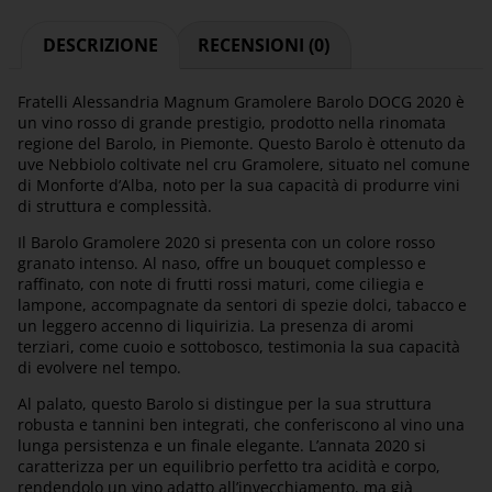
DESCRIZIONE
RECENSIONI (0)
Fratelli Alessandria Magnum Gramolere Barolo DOCG 2020 è
un vino rosso di grande prestigio, prodotto nella rinomata
regione del Barolo, in Piemonte. Questo Barolo è ottenuto da
uve Nebbiolo coltivate nel cru Gramolere, situato nel comune
di Monforte d’Alba, noto per la sua capacità di produrre vini
di struttura e complessità.
Il Barolo Gramolere 2020 si presenta con un colore rosso
granato intenso. Al naso, offre un bouquet complesso e
raffinato, con note di frutti rossi maturi, come ciliegia e
lampone, accompagnate da sentori di spezie dolci, tabacco e
un leggero accenno di liquirizia. La presenza di aromi
terziari, come cuoio e sottobosco, testimonia la sua capacità
di evolvere nel tempo.
Al palato, questo Barolo si distingue per la sua struttura
robusta e tannini ben integrati, che conferiscono al vino una
lunga persistenza e un finale elegante. L’annata 2020 si
caratterizza per un equilibrio perfetto tra acidità e corpo,
rendendolo un vino adatto all’invecchiamento, ma già