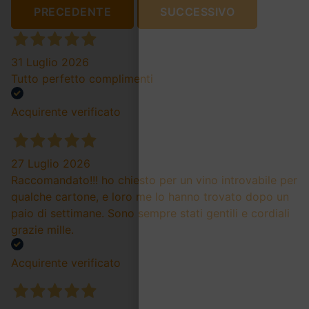
PRECEDENTE
SUCCESSIVO
31 Luglio 2026
Tutto perfetto complimenti
Acquirente verificato
27 Luglio 2026
Raccomandato!!! ho chiesto per un vino introvabile per
qualche cartone, e loro me lo hanno trovato dopo un
paio di settimane. Sono sempre stati gentili e cordiali
grazie mille.
Acquirente verificato