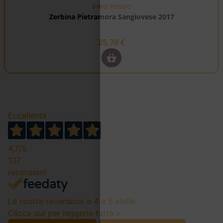
VINO ROSSO
Zerbina Pietramora Sangiovese 2017
25,70
€
Eccellente
4,7
/5
137
recensioni
Le nostre recensioni a 4 e 5 stelle.
Clicca qui per leggerle tutte >