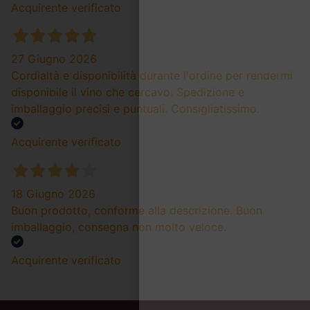
Acquirente verificato
27 Giugno 2026
Cordialtà e disponibilità durante l'ordine per rendermi
disponibile il vino che cercavo. Spedizione e
imballaggio precisi e puntuali. Consigliatissimo.
Acquirente verificato
18 Giugno 2026
Buon prodotto, conforme alla descrizione. Buon
imballaggio, consegna non molto veloce.
Acquirente verificato