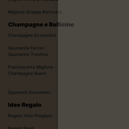
Migliore Grappa Barricata
Champagne e Bollicine
Champagne Economici
Spumante Ferrari
Spumante Trentino
Franciacorta Migliore
Champagne Buoni
Spumanti Economici
Idee Regalo
Regalo Vino Pregiato
Regalo Papà