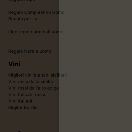
Regalo Compleanno Uomo
Regalo per Lui
Idee regalo originali uomo
Regalo Natale uomo
Vini
Migliori vini bianchi siciliani
Vini rossi della sicilia
Vini rossi dell'alto adige
Vini toscani rossi
Vini italiani
Miglior Barolo