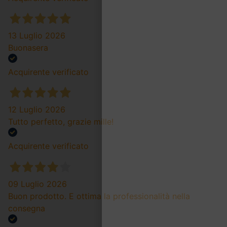
13 Luglio 2026
Buonasera
Acquirente verificato
12 Luglio 2026
Tutto perfetto, grazie mille!
Acquirente verificato
09 Luglio 2026
Buon prodotto. E ottima la professionalità nella
consegna