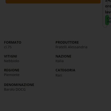
24
or
lav
CH
IN
FORMATO
PRODUTTORE
cl.75
Fratelli Alessandria
VITIGNI
NAZIONE
Nebbiolo
Italia
REGIONE
CATEGORIA
Piemonte
Rari
DENOMINAZIONE
Barolo DOCG