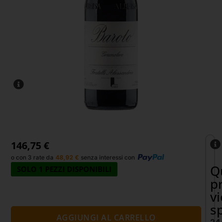
146,75
€
o con 3 rate da
48,92
€
senza interessi con
Q
SOLO 1 PEZZI DISPONIBILI
p
v
s
AGGIUNGI AL CARRELLO