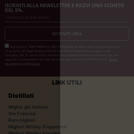
ISCRIVITI ALLA NEWSLETTER E RICEVI UNO SCONTO
DEL 5%.
ISCRIVITI ORA
Autorizzo al TRATTAMENTO DATI PERSONALI AI SENSI dell'Informativa ex art.
13 ai sensi del Regolamento (UE) 2016/679 del Parlamento europeo e del
Consiglio, del 27 aprile 2016, relativo alla protezione delle persone fisiche con
riguardo al trattamento dei dati personali (per brevità GDPR 2016/679).
Clicca
per leggere l’informativa.
LINK UTILI
Distillati
Miglior gin Italiano
Gin Francesi
Rum migliori
Migliori Whisky Giapponesi
Migliori Whisky Irlandesi