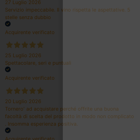
27 Luglio 2026
Servizio impeccabile. Il vino rispetta le aspettative. 5
stelle senza dubbio
Acquirente verificato
25 Luglio 2026
Spettacolare, seri e puntuali
Acquirente verificato
20 Luglio 2026
Tornero' ad acquistare perché offrite una buona
facoltà di scelta del prodotto in modo non complicato
. Insomma esperienza positiva.
Acquirente verificato