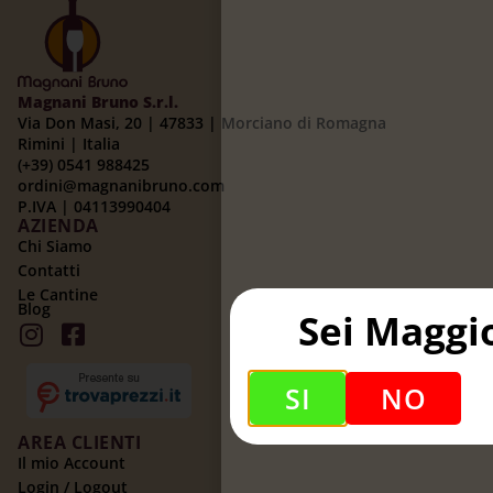
Magnani Bruno S.r.l.
Via Don Masi, 20 | 47833 | Morciano di Romagna
Rimini | Italia
(+39) 0541 988425
ordini@magnanibruno.com
P.IVA | 04113990404
AZIENDA
Chi Siamo
Contatti
Le Cantine
Blog
Sei Maggi
SI
NO
AREA CLIENTI
Il mio Account
Login / Logout