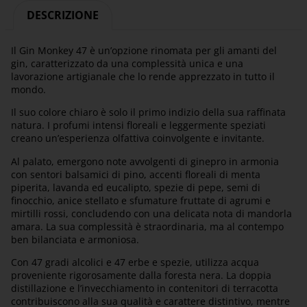
DESCRIZIONE
Il Gin Monkey 47 è un’opzione rinomata per gli amanti del
gin, caratterizzato da una complessità unica e una
lavorazione artigianale che lo rende apprezzato in tutto il
mondo.
Il suo colore chiaro è solo il primo indizio della sua raffinata
natura. I profumi intensi floreali e leggermente speziati
creano un’esperienza olfattiva coinvolgente e invitante.
Al palato, emergono note avvolgenti di ginepro in armonia
con sentori balsamici di pino, accenti floreali di menta
piperita, lavanda ed eucalipto, spezie di pepe, semi di
finocchio, anice stellato e sfumature fruttate di agrumi e
mirtilli rossi, concludendo con una delicata nota di mandorla
amara. La sua complessità è straordinaria, ma al contempo
ben bilanciata e armoniosa.
Con 47 gradi alcolici e 47 erbe e spezie, utilizza acqua
proveniente rigorosamente dalla foresta nera. La doppia
distillazione e l’invecchiamento in contenitori di terracotta
contribuiscono alla sua qualità e carattere distintivo, mentre