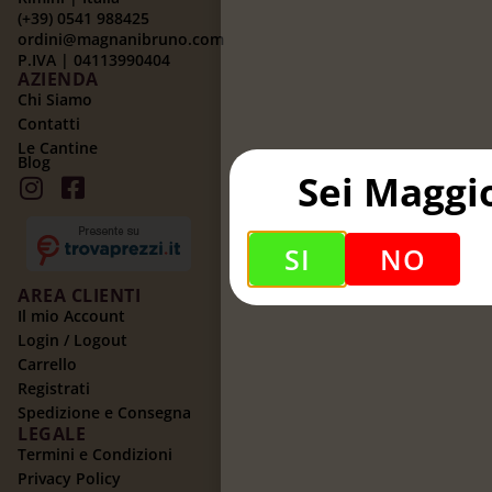
(+39) 0541 988425
ordini@magnanibruno.com
P.IVA | 04113990404
AZIENDA
Chi Siamo
Contatti
Le Cantine
Blog
Sei Maggi
SI
NO
AREA CLIENTI
Il mio Account
Login / Logout
Carrello
Registrati
Spedizione e Consegna
LEGALE
Termini e Condizioni
Privacy Policy