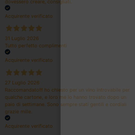
dovessero creare, consigliati.
Acquirente verificato
31 Luglio 2026
Tutto perfetto complimenti
Acquirente verificato
27 Luglio 2026
Raccomandato!!! ho chiesto per un vino introvabile per
qualche cartone, e loro me lo hanno trovato dopo un
paio di settimane. Sono sempre stati gentili e cordiali
grazie mille.
Acquirente verificato