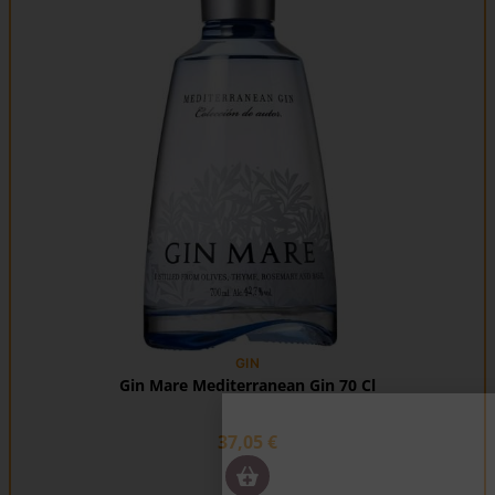
GIN
Gin Mare Mediterranean Gin 70 Cl
37,05
€