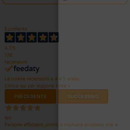
Eccellente
4,7
/5
138
recensioni
Le nostre recensioni a 4 e 5 stelle.
Clicca qui per leggerle tutte >
PRECEDENTE
SUCCESSIVO
Ieri
Persone affidabili, pronti a risolvere problemi che si