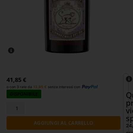
41,85
€
o con 3 rate da
13,95
€
senza interessi con
Q
DISPONIBILE
p
v
s
AGGIUNGI AL CARRELLO
24
or