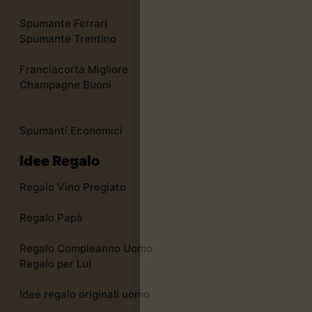
Spumante Ferrari
Spumante Trentino
Franciacorta Migliore
Champagne Buoni
Spumanti Economici
Idee Regalo
Regalo Vino Pregiato
Regalo Papà
Regalo Compleanno Uomo
Regalo per Lui
Idee regalo originali uomo