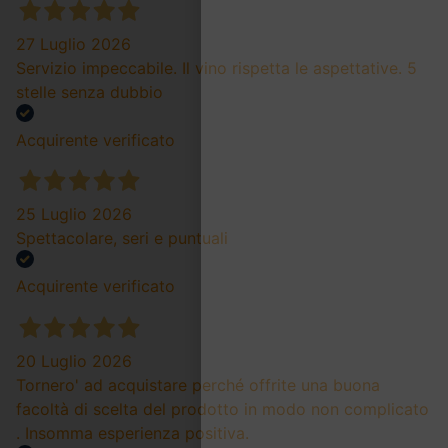
27 Luglio 2026
Servizio impeccabile. Il vino rispetta le aspettative. 5
stelle senza dubbio
Acquirente verificato
25 Luglio 2026
Spettacolare, seri e puntuali
Acquirente verificato
20 Luglio 2026
Tornero' ad acquistare perché offrite una buona
facoltà di scelta del prodotto in modo non complicato
. Insomma esperienza positiva.