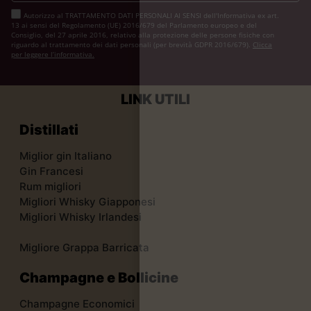
Autorizzo al TRATTAMENTO DATI PERSONALI AI SENSI dell'Informativa ex art.
13 ai sensi del Regolamento (UE) 2016/679 del Parlamento europeo e del
Consiglio, del 27 aprile 2016, relativo alla protezione delle persone fisiche con
riguardo al trattamento dei dati personali (per brevità GDPR 2016/679).
Clicca
per leggere l’informativa.
LINK UTILI
Distillati
Miglior gin Italiano
Gin Francesi
Rum migliori
Migliori Whisky Giapponesi
Migliori Whisky Irlandesi
Migliore Grappa Barricata
Champagne e Bollicine
Champagne Economici