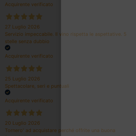
Acquirente verificato
27 Luglio 2026
Servizio impeccabile. Il vino rispetta le aspettative. 5
stelle senza dubbio
Acquirente verificato
25 Luglio 2026
Spettacolare, seri e puntuali
Acquirente verificato
20 Luglio 2026
Tornero' ad acquistare perché offrite una buona