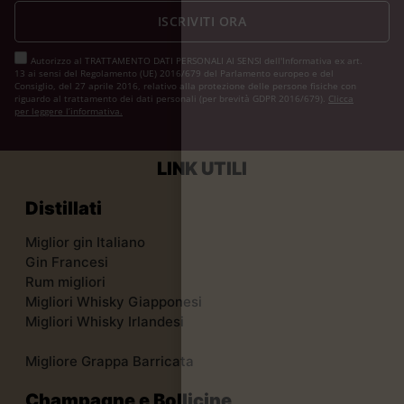
ISCRIVITI ORA
Autorizzo al TRATTAMENTO DATI PERSONALI AI SENSI dell'Informativa ex art.
13 ai sensi del Regolamento (UE) 2016/679 del Parlamento europeo e del
Consiglio, del 27 aprile 2016, relativo alla protezione delle persone fisiche con
riguardo al trattamento dei dati personali (per brevità GDPR 2016/679).
Clicca
per leggere l’informativa.
LINK UTILI
Distillati
Miglior gin Italiano
Gin Francesi
Rum migliori
Migliori Whisky Giapponesi
Migliori Whisky Irlandesi
Migliore Grappa Barricata
Champagne e Bollicine