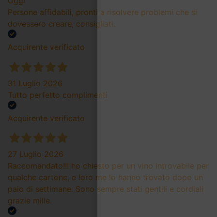
Oggi
Persone affidabili, pronti a risolvere problemi che si
dovessero creare, consigliati.
Acquirente verificato
31 Luglio 2026
Tutto perfetto complimenti
Acquirente verificato
27 Luglio 2026
Raccomandato!!! ho chiesto per un vino introvabile per
qualche cartone, e loro me lo hanno trovato dopo un
paio di settimane. Sono sempre stati gentili e cordiali
grazie mille.