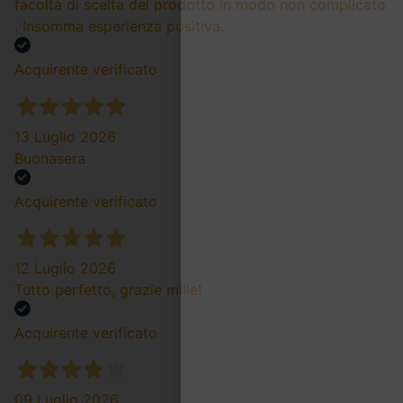
facoltà di scelta del prodotto in modo non complicato
. Insomma esperienza positiva.
Acquirente verificato
13 Luglio 2026
Buonasera
Acquirente verificato
12 Luglio 2026
Tutto perfetto, grazie mille!
Acquirente verificato
09 Luglio 2026