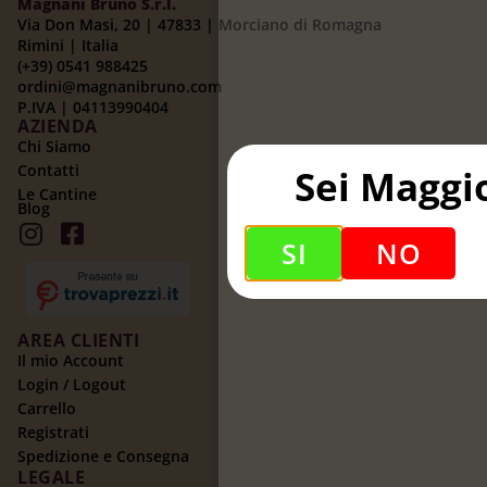
Magnani Bruno S.r.l.
Via Don Masi, 20 | 47833 | Morciano di Romagna
Rimini | Italia
(+39) 0541 988425
ordini@magnanibruno.com
P.IVA | 04113990404
AZIENDA
Chi Siamo
Contatti
Sei Maggi
Le Cantine
Blog
SI
NO
AREA CLIENTI
Il mio Account
Login / Logout
Carrello
Registrati
Spedizione e Consegna
LEGALE