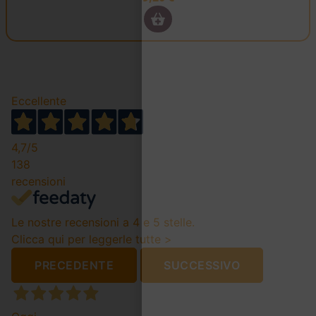
Eccellente
4,7
/5
138
recensioni
Le nostre recensioni a 4 e 5 stelle.
Clicca qui per leggerle tutte >
PRECEDENTE
SUCCESSIVO