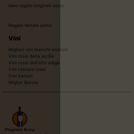
Idee regalo originali uomo
Regalo Natale uomo
Vini
Migliori vini bianchi siciliani
Vini rossi della sicilia
Vini rossi dell'alto adige
Vini toscani rossi
Vini italiani
Miglior Barolo