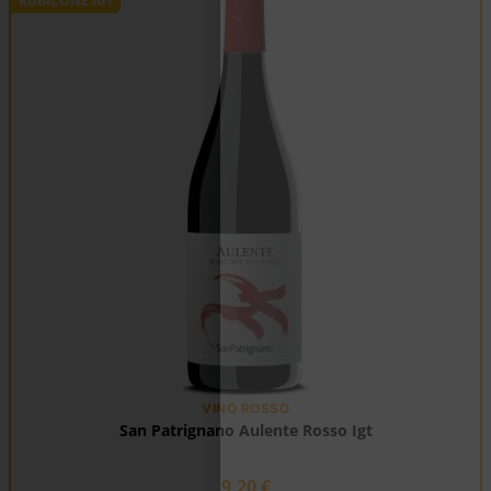
RUBICONE IGT
VINO ROSSO
San Patrignano Aulente Rosso Igt
9,20
€