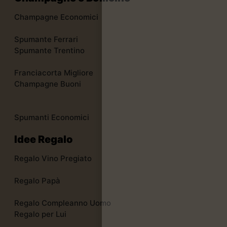
Champagne Economici
Spumante Ferrari
Spumante Trentino
Franciacorta Migliore
Champagne Buoni
Spumanti Economici
Idee Regalo
Regalo Vino Pregiato
Regalo Papà
Regalo Compleanno Uomo
Regalo per Lui