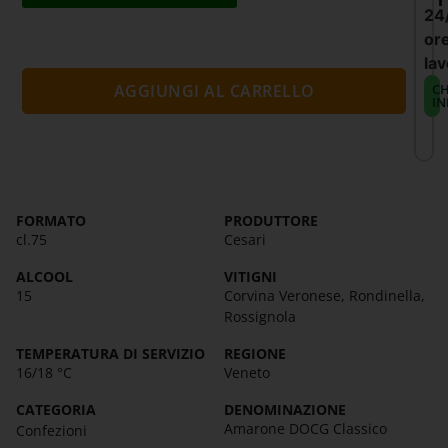
24
or
lav
CH
AGGIUNGI AL CARRELLO
IN
FORMATO
PRODUTTORE
cl.75
Cesari
ALCOOL
VITIGNI
15
Corvina Veronese, Rondinella,
Rossignola
TEMPERATURA DI SERVIZIO
REGIONE
16/18 °C
Veneto
CATEGORIA
DENOMINAZIONE
Amarone DOCG Classico
Confezioni