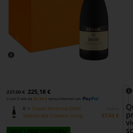
225,18
€
237,00
€
o con 3 rate da
52,54
€
senza interessi con
Q
6 ×
Cesari Amarone Della
39,50
€
p
Valpolicella Classico Docg
37,53
€
v
s
SOLO 1 PEZZI DISPONIBILI