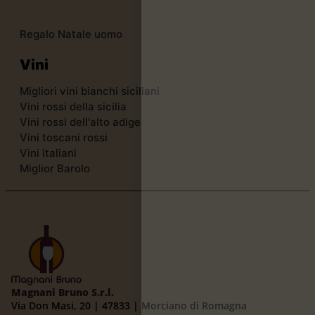
Regalo Natale uomo
Vini
Migliori vini bianchi siciliani
Vini rossi della sicilia
Vini rossi dell'alto adige
Vini toscani rossi
Vini italiani
Miglior Barolo
Magnani Bruno S.r.l.
Via Don Masi, 20 | 47833 | Morciano di Romagna