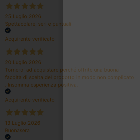
25 Luglio 2026
Spettacolare, seri e puntuali
Acquirente verificato
20 Luglio 2026
Tornero' ad acquistare perché offrite una buona
facoltà di scelta del prodotto in modo non complicato
. Insomma esperienza positiva.
Acquirente verificato
13 Luglio 2026
Buonasera