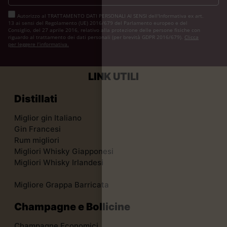
Autorizzo al TRATTAMENTO DATI PERSONALI AI SENSI dell'Informativa ex art.
13 ai sensi del Regolamento (UE) 2016/679 del Parlamento europeo e del
Consiglio, del 27 aprile 2016, relativo alla protezione delle persone fisiche con
riguardo al trattamento dei dati personali (per brevità GDPR 2016/679).
Clicca
per leggere l’informativa.
LINK UTILI
Distillati
Miglior gin Italiano
Gin Francesi
Rum migliori
Migliori Whisky Giapponesi
Migliori Whisky Irlandesi
Migliore Grappa Barricata
Champagne e Bollicine
Champagne Economici