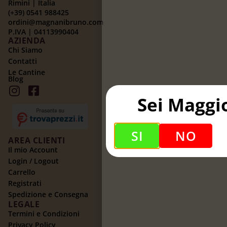
Rimini | Italia
(+39) 0541 988425
ordini@magnanibruno.com
P.IVA | 04113990404
AZIENDA
Chi Siamo
Contatti
Le Cantine
Blog
Sei Maggi
SI
NO
AREA CLIENTI
Il mio Account
Login / Logout
Carrello
Registrati
Spedizione e Consegna
LEGALE
Termini e Condizioni
Privacy Policy