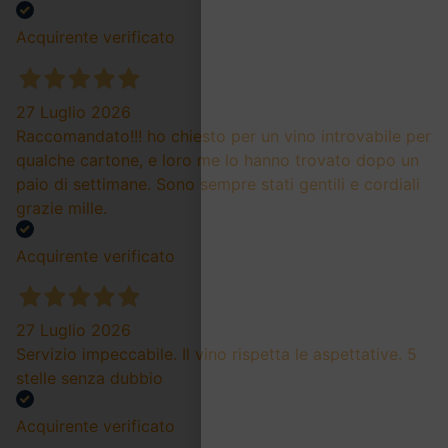
Acquirente verificato
27 Luglio 2026
Raccomandato!!! ho chiesto per un vino introvabile per
qualche cartone, e loro me lo hanno trovato dopo un
paio di settimane. Sono sempre stati gentili e cordiali
grazie mille.
Acquirente verificato
27 Luglio 2026
Servizio impeccabile. Il vino rispetta le aspettative. 5
stelle senza dubbio
Acquirente verificato