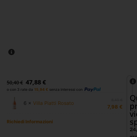
47,88
€
50,40
€
o con 3 rate da
15,94
€
senza interessi con
Q
8,40
€
6 ×
Villa Piatti Rosato
p
7,98
€
v
s
Richiedi Informazioni
24
or