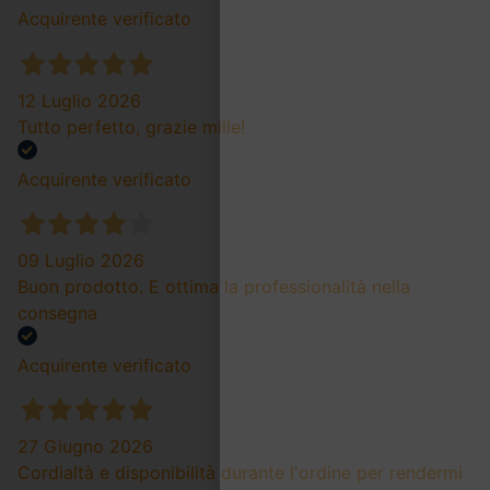
Acquirente verificato
12 Luglio 2026
Tutto perfetto, grazie mille!
Acquirente verificato
09 Luglio 2026
Buon prodotto. E ottima la professionalità nella
consegna
Acquirente verificato
27 Giugno 2026
Cordialtà e disponibilità durante l'ordine per rendermi