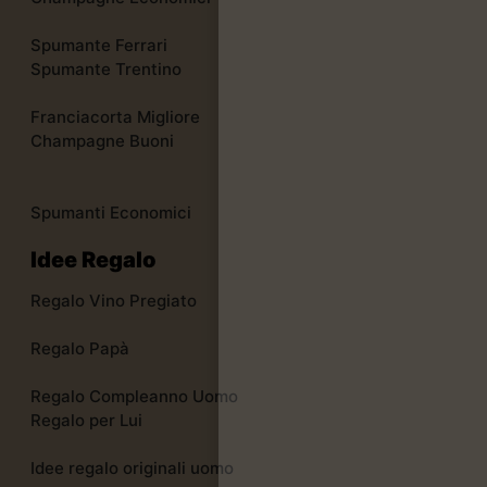
Spumante Ferrari
Spumante Trentino
Franciacorta Migliore
Champagne Buoni
Spumanti Economici
Idee Regalo
Regalo Vino Pregiato
Regalo Papà
Regalo Compleanno Uomo
Regalo per Lui
Idee regalo originali uomo