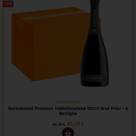
-5%
CONFEZIONI
Bortolomiol Prosecco Valdobbiadene DOCG Brut Prior – 6
Bottiglie
65,28
€
68,70
€