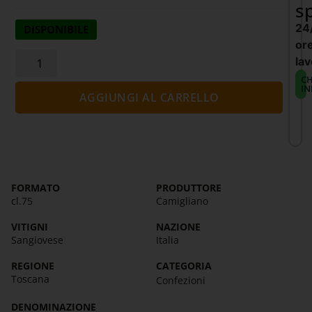
s
24
DISPONIBILE
or
lav
CH
IN
AGGIUNGI AL CARRELLO
FORMATO
PRODUTTORE
cl.75
Camigliano
VITIGNI
NAZIONE
Sangiovese
Italia
REGIONE
CATEGORIA
Toscana
Confezioni
DENOMINAZIONE