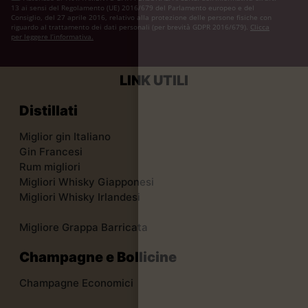
13 ai sensi del Regolamento (UE) 2016/679 del Parlamento europeo e del
Consiglio, del 27 aprile 2016, relativo alla protezione delle persone fisiche con
riguardo al trattamento dei dati personali (per brevità GDPR 2016/679).
Clicca
per leggere l’informativa.
LINK UTILI
Distillati
Miglior gin Italiano
Gin Francesi
Rum migliori
Migliori Whisky Giapponesi
Migliori Whisky Irlandesi
Migliore Grappa Barricata
Champagne e Bollicine
Champagne Economici