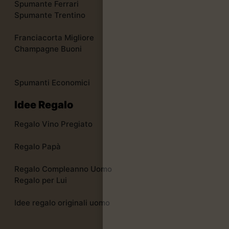
Spumante Ferrari
Spumante Trentino
Franciacorta Migliore
Champagne Buoni
Spumanti Economici
Idee Regalo
Regalo Vino Pregiato
Regalo Papà
Regalo Compleanno Uomo
Regalo per Lui
Idee regalo originali uomo