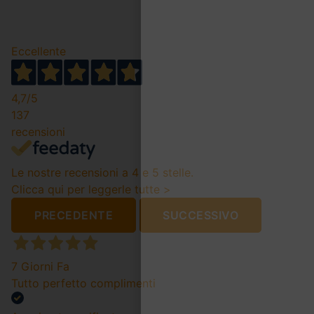
Eccellente
4,7
/5
137
recensioni
Le nostre recensioni a 4 e 5 stelle.
Clicca qui per leggerle tutte >
PRECEDENTE
SUCCESSIVO
7 Giorni Fa
Tutto perfetto complimenti