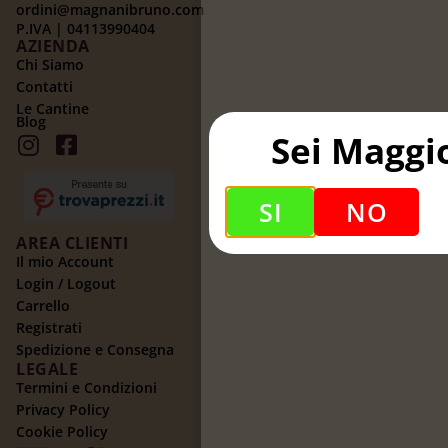
ordini@magnanibruno.com
P.IVA | 04113990404
AZIENDA
Chi Siamo
Contatti
Le Cantine
Blog
Sei Maggi
SI
NO
AREA CLIENTI
Il mio Account
Login / Logout
Carrello
Registrati
Spedizione e Consegna
LEGALE
Termini e Condizioni
Privacy Policy
Cookie Policy