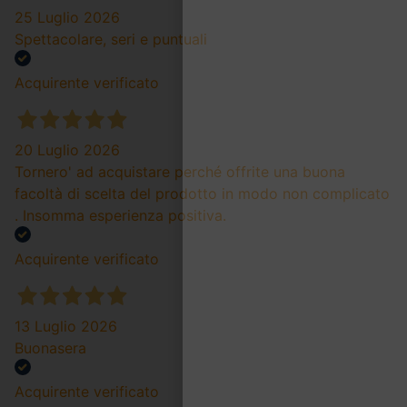
25 Luglio 2026
Spettacolare, seri e puntuali
Acquirente verificato
20 Luglio 2026
Tornero' ad acquistare perché offrite una buona
facoltà di scelta del prodotto in modo non complicato
. Insomma esperienza positiva.
Acquirente verificato
13 Luglio 2026
Buonasera
Acquirente verificato