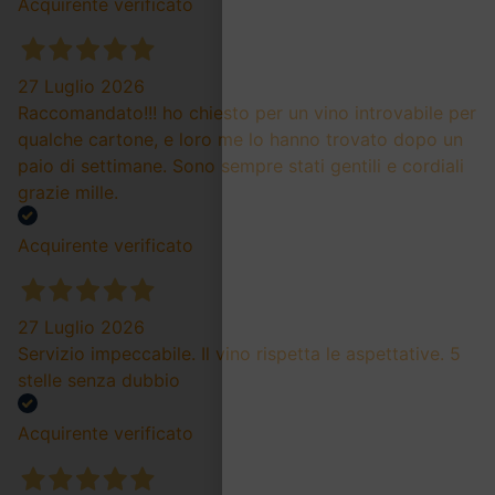
Acquirente verificato
27 Luglio 2026
Raccomandato!!! ho chiesto per un vino introvabile per
qualche cartone, e loro me lo hanno trovato dopo un
paio di settimane. Sono sempre stati gentili e cordiali
grazie mille.
Acquirente verificato
27 Luglio 2026
Servizio impeccabile. Il vino rispetta le aspettative. 5
stelle senza dubbio
Acquirente verificato