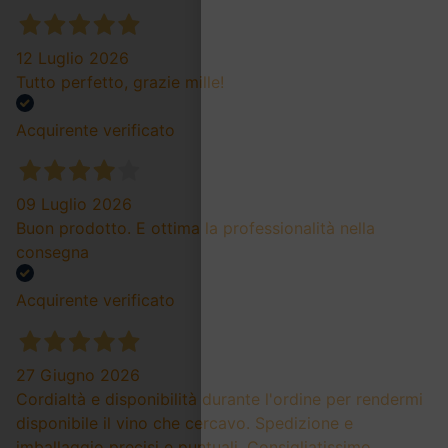
12 Luglio 2026
Tutto perfetto, grazie mille!
Acquirente verificato
09 Luglio 2026
Buon prodotto. E ottima la professionalità nella
consegna
Acquirente verificato
27 Giugno 2026
Cordialtà e disponibilità durante l'ordine per rendermi
disponibile il vino che cercavo. Spedizione e
imballaggio precisi e puntuali. Consigliatissimo.