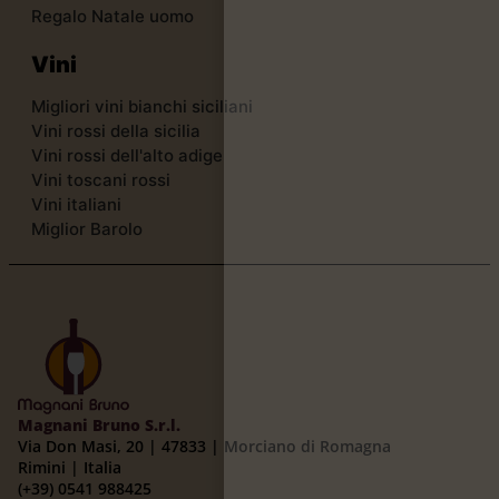
Regalo Natale uomo
Vini
Migliori vini bianchi siciliani
Vini rossi della sicilia
Vini rossi dell'alto adige
Vini toscani rossi
Vini italiani
Miglior Barolo
Magnani Bruno S.r.l.
Via Don Masi, 20 | 47833 | Morciano di Romagna
Rimini | Italia
(+39) 0541 988425