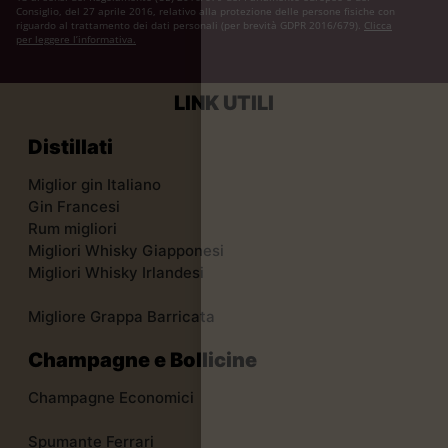
Consiglio, del 27 aprile 2016, relativo alla protezione delle persone fisiche con
riguardo al trattamento dei dati personali (per brevità GDPR 2016/679).
Clicca
per leggere l’informativa.
LINK UTILI
Distillati
Miglior gin Italiano
Gin Francesi
Rum migliori
Migliori Whisky Giapponesi
Migliori Whisky Irlandesi
Migliore Grappa Barricata
Champagne e Bollicine
Champagne Economici
Spumante Ferrari