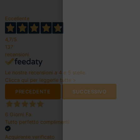
Eccellente
4,7
/5
137
recensioni
Le nostre recensioni a 4 e 5 stelle.
Clicca qui per leggerle tutte >
PRECEDENTE
SUCCESSIVO
6 Giorni Fa
Tutto perfetto complimenti
Acquirente verificato