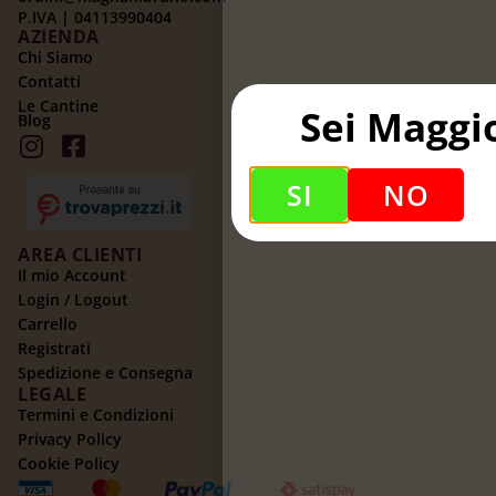
P.IVA | 04113990404
AZIENDA
Chi Siamo
Contatti
Le Cantine
Sei Maggi
Blog
SI
NO
AREA CLIENTI
Il mio Account
Login / Logout
Carrello
Registrati
Spedizione e Consegna
LEGALE
Termini e Condizioni
Privacy Policy
Cookie Policy