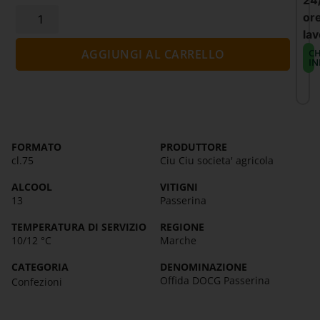
24
or
lav
CH
AGGIUNGI AL CARRELLO
IN
FORMATO
PRODUTTORE
cl.75
Ciu Ciu societa' agricola
ALCOOL
VITIGNI
13
Passerina
TEMPERATURA DI SERVIZIO
REGIONE
10/12 °C
Marche
CATEGORIA
DENOMINAZIONE
Offida DOCG Passerina
Confezioni