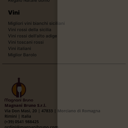
Regalo Natale uomo
Vini
Migliori vini bianchi siciliani
Vini rossi della sicilia
Vini rossi dell'alto adige
Vini toscani rossi
Vini italiani
Miglior Barolo
Magnani Bruno S.r.l.
Via Don Masi, 20 | 47833 | Morciano di Romagna
Rimini | Italia
(+39) 0541 988425
ordini@magnanibruno.com