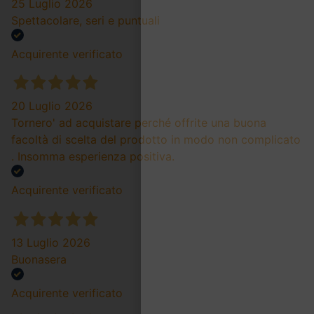
25 Luglio 2026
Spettacolare, seri e puntuali
Acquirente verificato
20 Luglio 2026
Tornero' ad acquistare perché offrite una buona
facoltà di scelta del prodotto in modo non complicato
. Insomma esperienza positiva.
Acquirente verificato
13 Luglio 2026
Buonasera
Acquirente verificato