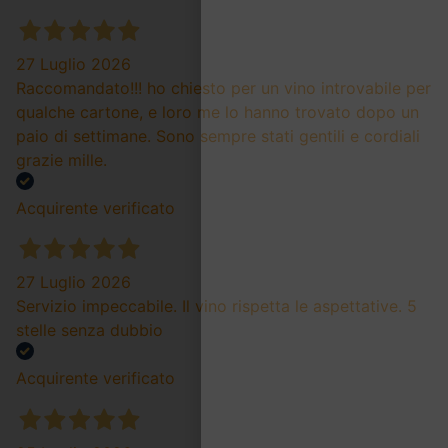
27 Luglio 2026
Raccomandato!!! ho chiesto per un vino introvabile per
qualche cartone, e loro me lo hanno trovato dopo un
paio di settimane. Sono sempre stati gentili e cordiali
grazie mille.
Acquirente verificato
27 Luglio 2026
Servizio impeccabile. Il vino rispetta le aspettative. 5
stelle senza dubbio
Acquirente verificato