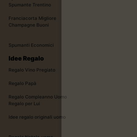
Spumante Trentino
Franciacorta Migliore
Champagne Buoni
Spumanti Economici
Idee Regalo
Regalo Vino Pregiato
Regalo Papà
Regalo Compleanno Uomo
Regalo per Lui
Idee regalo originali uomo