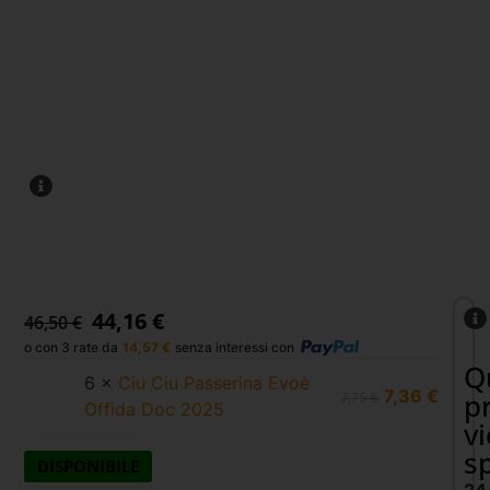
44,16
€
46,50
€
o con 3 rate da
14,57
€
senza interessi con
Q
6 ×
Ciu Ciu Passerina Evoè
7,36
€
p
7,75
€
Offida Doc 2025
v
s
DISPONIBILE