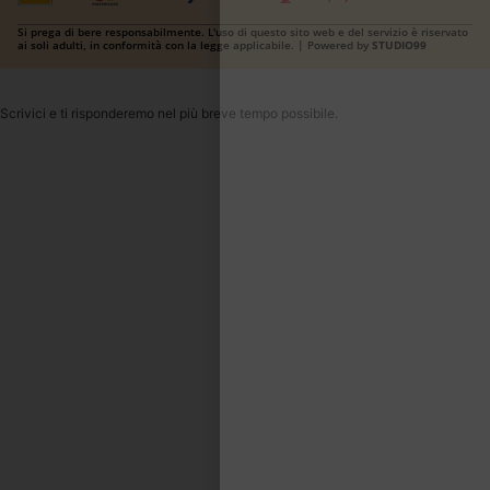
Si prega di bere responsabilmente. L'uso di questo sito web e del servizio è riservato
ai soli adulti, in conformità con la legge applicabile. | Powered by
STUDIO99
Scrivici e ti risponderemo nel più breve tempo possibile.