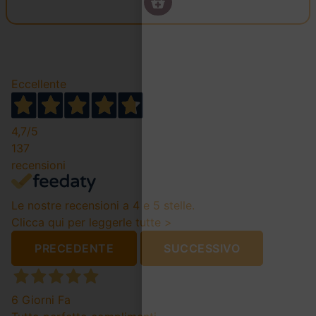
Eccellente
4,7
/5
137
recensioni
Le nostre recensioni a 4 e 5 stelle.
Clicca qui per leggerle tutte >
PRECEDENTE
SUCCESSIVO
6 Giorni Fa