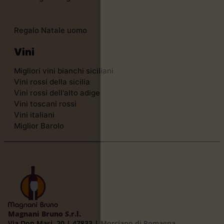
Regalo Natale uomo
Vini
Migliori vini bianchi siciliani
Vini rossi della sicilia
Vini rossi dell'alto adige
Vini toscani rossi
Vini italiani
Miglior Barolo
Magnani Bruno S.r.l.
Via Don Masi, 20 | 47833 | Morciano di Romagna