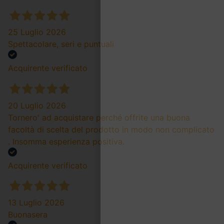
25 Luglio 2026
Spettacolare, seri e puntuali
Acquirente verificato
20 Luglio 2026
Tornero' ad acquistare perché offrite una buona
facoltà di scelta del prodotto in modo non complicato
. Insomma esperienza positiva.
Acquirente verificato
13 Luglio 2026
Buonasera