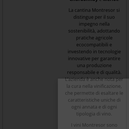
La cantina Montresor si
distingue per il suo
impegno nella
sostenibilità, adottando
pratiche agricole
ecocompatibili e
investendo in tecnologie
innovative per garantire
una produzione
responsabile e di qualità.
L’azienda è anche nota per
la cura nella vinificazione,
che permette di esaltare le
caratteristiche uniche di
ogni annata e di ogni
tipologia di vino.
I vini Montresor sono