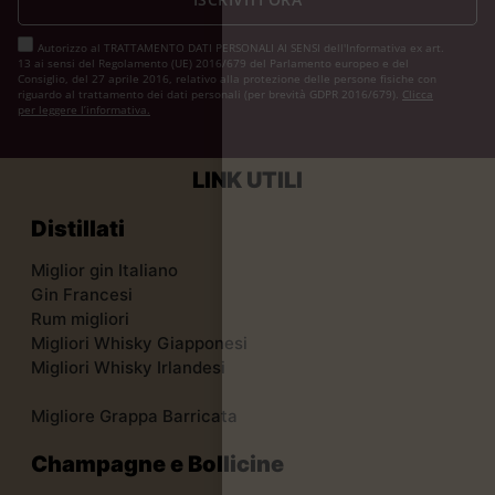
Autorizzo al TRATTAMENTO DATI PERSONALI AI SENSI dell'Informativa ex art.
13 ai sensi del Regolamento (UE) 2016/679 del Parlamento europeo e del
Consiglio, del 27 aprile 2016, relativo alla protezione delle persone fisiche con
riguardo al trattamento dei dati personali (per brevità GDPR 2016/679).
Clicca
per leggere l’informativa.
LINK UTILI
Distillati
Miglior gin Italiano
Gin Francesi
Rum migliori
Migliori Whisky Giapponesi
Migliori Whisky Irlandesi
Migliore Grappa Barricata
Champagne e Bollicine