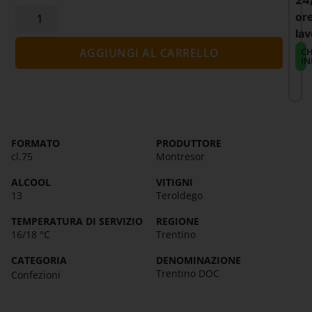
24
or
lav
CH
AGGIUNGI AL CARRELLO
IN
FORMATO
PRODUTTORE
cl.75
Montresor
ALCOOL
VITIGNI
13
Teroldego
TEMPERATURA DI SERVIZIO
REGIONE
16/18 °C
Trentino
CATEGORIA
DENOMINAZIONE
Trentino DOC
Confezioni