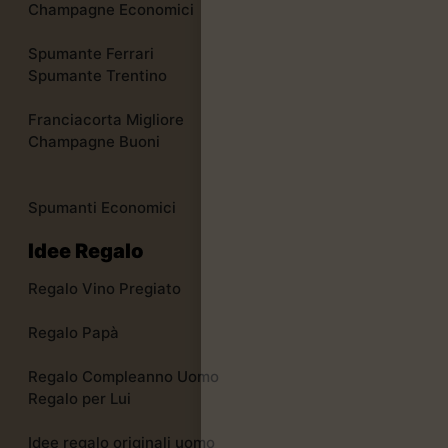
Champagne Economici
Spumante Ferrari
Spumante Trentino
Franciacorta Migliore
Champagne Buoni
Spumanti Economici
Idee Regalo
Regalo Vino Pregiato
Regalo Papà
Regalo Compleanno Uomo
Regalo per Lui
Idee regalo originali uomo