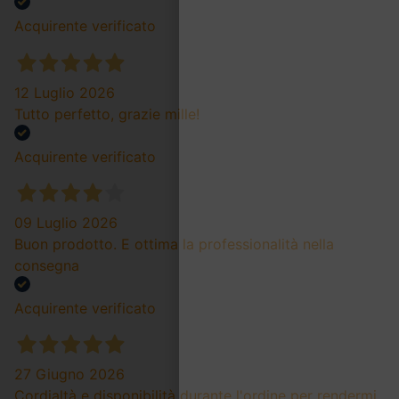
Acquirente verificato
12 Luglio 2026
Tutto perfetto, grazie mille!
Acquirente verificato
09 Luglio 2026
Buon prodotto. E ottima la professionalità nella
consegna
Acquirente verificato
27 Giugno 2026
Cordialtà e disponibilità durante l'ordine per rendermi