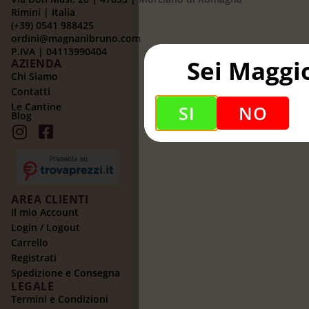
Rimini | Italia
(+39) 0541 988425
ordini@magnanibruno.com
P.IVA | 04113990404
Sei Maggi
AZIENDA
Chi Siamo
Contatti
Le Cantine
SI
NO
Blog
AREA CLIENTI
Il mio Account
Login / Logout
Carrello
Registrati
Spedizione e Consegna
LEGALE
Termini e Condizioni