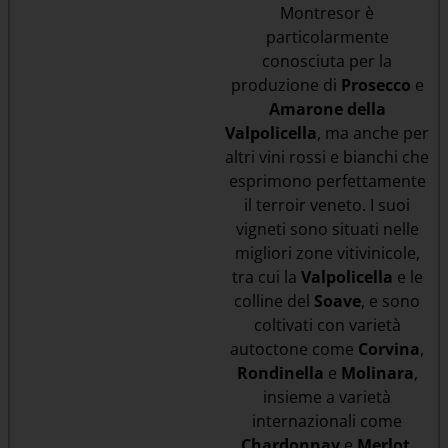
Montresor è
particolarmente
conosciuta per la
produzione di
Prosecco
e
Amarone della
Valpolicella
, ma anche per
altri vini rossi e bianchi che
esprimono perfettamente
il terroir veneto. I suoi
vigneti sono situati nelle
migliori zone vitivinicole,
tra cui la
Valpolicella
e le
colline del
Soave
, e sono
coltivati con varietà
autoctone come
Corvina
,
Rondinella
e
Molinara
,
insieme a varietà
internazionali come
Chardonnay
e
Merlot
.