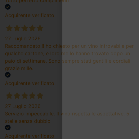
Tutto perfetto complimenti
Acquirente verificato
27 Luglio 2026
Raccomandato!!! ho chiesto per un vino introvabile per
qualche cartone, e loro me lo hanno trovato dopo un
paio di settimane. Sono sempre stati gentili e cordiali
grazie mille.
Acquirente verificato
27 Luglio 2026
Servizio impeccabile. Il vino rispetta le aspettative. 5
stelle senza dubbio
Acquirente verificato